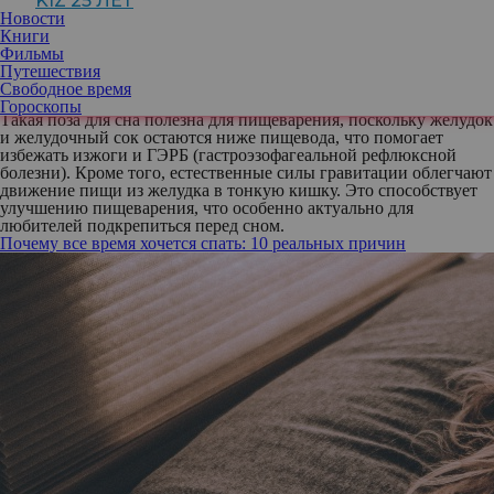
KIZ 25 ЛЕТ
Среди преимуществ — улучшение пищеварения и снижение
Новости
давление на печень. А еще считается, что поза лежа на левом
Книги
боку идеально подходит для беременных женщин. Так ли это на
Фильмы
самом деле?
Путешествия
Ученые давно выяснили: спать на левом боку действительно
Свободное время
полезнее, чем на правом.
Гороскопы
Такая поза для сна полезна для пищеварения, поскольку желудок
и желудочный сок остаются ниже пищевода, что помогает
избежать изжоги и ГЭРБ (гастроэзофагеальной рефлюксной
болезни). Кроме того, естественные силы гравитации облегчают
движение пищи из желудка в тонкую кишку. Это способствует
улучшению пищеварения, что особенно актуально для
любителей подкрепиться перед сном.
Почему все время хочется спать: 10 реальных причин