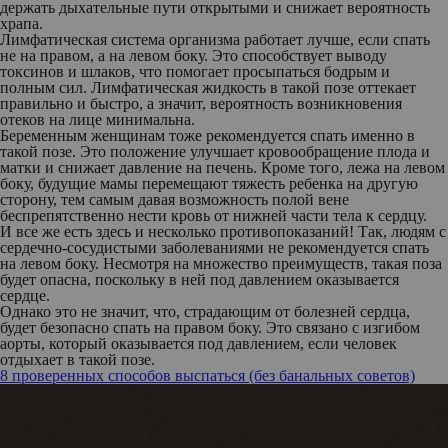
держать дыхательные пути открытыми и снижает вероятность
храпа.
Лимфатическая система организма работает лучше, если спать
не на правом, а на левом боку. Это способствует выводу
токсинов и шлаков, что помогает просыпаться бодрым и
полным сил. Лимфатическая жидкость в такой позе оттекает
правильно и быстро, а значит, вероятность возникновения
отеков на лице минимальна.
Беременным женщинам тоже рекомендуется спать именно в
такой позе. Это положение улучшает кровообращение плода и
матки и снижает давление на печень. Кроме того, лежа на левом
боку, будущие мамы перемещают тяжесть ребенка на другую
сторону, тем самым давая возможность полой вене
беспрепятственно нести кровь от нижней части тела к сердцу.
И все же есть здесь и несколько противопоказаний! Так, людям с
сердечно-сосудистыми заболеваниями не рекомендуется спать
на левом боку. Несмотря на множество преимуществ, такая поза
будет опасна, поскольку в ней под давлением оказывается
сердце.
Однако это не значит, что, страдающим от болезней сердца,
будет безопасно спать на правом боку. Это связано с изгибом
аорты, который оказывается под давлением, если человек
отдыхает в такой позе.
8 проверенных способов выспаться (без банальных советов)