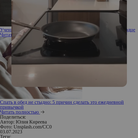
Ученые советуют романтикам спать вместе: это укрепит сердце
Читать полностью
Спать в обед не стыдно: 5 причин сделать это ежедневной
привычкой
Читать полностью
Поделиться:
Автор:
Юлия Киреева
Фото: Unsplash.com/CC0
03.07.2023
Теги: