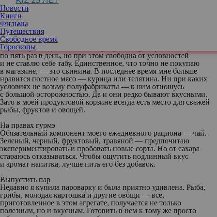
KIZ 25 ЛЕТ
Новости
Книги
Фильмы
Путешествия
Свободное время
Войти во вкус
Гороскопы
У меня культ еды. Я люблю вкусную пищу и трапезничаю
по пять раз в день, но при этом свободна от условностей
и не ставлю себе табу. Единственное, что точно не покупаю
в магазине, — это свинина. В последнее время мне больше
нравится постное
мясо
— курица или телятина. Ни при каких
условиях не возьму полуфабрикаты — к ним отношусь
с большой осторожностью. Да и они редко бывают вкусными.
Зато в моей продуктовой корзине всегда есть место для свежей
рыбы
,
фруктов
и
овощей
.
На правах гурмэ
Обязательный компонент моего ежедневного рациона — чай.
Зеленый, черный,
фруктовый
, травяной — предпочитаю
экспериментировать и пробовать новые сорта. Но от сахара
стараюсь отказываться. Чтобы ощутить подлинный вкус
и аромат напитка, лучше пить его без добавок.
Выпустить пар
Недавно я купила пароварку и была приятно удивлена.
Рыба
,
грибы, молодая картошка и другие
овощи
— все,
приготовленное в этом агрегате, получается не только
полезным, но и вкусным. Готовить в нем к тому же просто