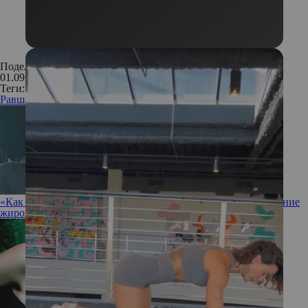
Поделиться:
01.09.2016
Теги:
Равшана Куркова
актриса
театр интервью
звезда
«Как росло, так и растет»: Слава пожаловалась на возвращение
жировых отложений после липосакции