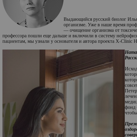
Выдающийся русский биолог Илья 
организме. Уже в наше время проф
— очищение организма от токсичес
профессора пошли еще дальше и включили в систему нейрофизи
пациентам, мы узнали у основателя и автора проекта X-Clinic
Натал
Расск
Исход
котор
котор
совсе
Петер
лечен
медиц
фонд 
чтобы
Прежд
оздор
сове