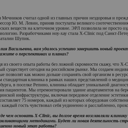
Мечников считал одной из главных причин нездоровья и прежд
ессор Ю. М. Левин, приняв постулаты великого соотечественник
ких веществ на клеточном уровне. ЭРЛ позволила не просто озд
ологию. Разработчиками ноу-хау стала X-Clinic под Санкт-Пете
 Наталии Шупик.
ия Васильевна, вам удалось успешно завершить новый проект,
ажите о перспективах и планах?
я из своего опыта работы без ложной скромности скажу, что X-
ый существует сегодня на российском рынке. Мы создаем индив
ые позволят как можно дольше сохранять свой организм в ресурс
м стандартная клиника в рамках наших представлений о медици
бурга, в поселке Репино, клиника обладает уникальной диагнос
ия пациентов. Мы отремонтировали здание апартаментов на бер
инской инфраструктуры, включая передовое отделение эстетики
составляет 75 номеров, каждый из которых оборудован собстве
 каждый гость чувствовал себя уединенно и расслабленно, про
е чем основать X-Clinic, вы долгое время возглавляли клини
авливающими методиками. Будет ли новая деятельность стро
ршенно новый этап работы?