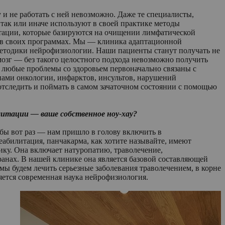
и не работать с ней невозможно. Даже те специалисты,
 так или иначе используют в своей практике методы
тации, которые базируются на очищении лимфатической
ь в своих программах. Мы — клиника адаптационной
методики нейрофизиологии. Наши пациенты станут получать не
мозг — без такого целостного подхода невозможно получить
о любые проблемы со здоровьем первоначально связаны с
нами онкологии, инфарктов, инсультов, нарушений
тследить и поймать в самом зачаточном состоянии с помощью
литации — ваше собственное ноу-хау?
обы вот раз — нам пришло в голову включить в
билитация, панчакарма, как хотите называйте, имеют
ику. Она включает натуропатию, траволечение,
ранах. В нашей клинике она является базовой составляющей
ы будем лечить серьезные заболевания траволечением, в корне
ется современная наука нейрофизиология.