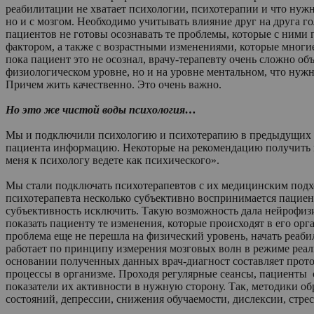
реабилитации не хватает психологии, психотерапии и что нужны
но и с мозгом. Необходимо учитывать влияние друг на друга г
пациентов не готовы осознавать те проблемы, которые с ними 
фактором, а также с возрастными изменениями, которые многи
пока пациент это не осознал, врачу-терапевту очень сложно об
физиологическом уровне, но и на уровне ментальном, что нужн
Причем жить качественно. Это очень важно.
Но это же чистой воды психология…
Мы и подключили психологию и психотерапию в предыдущих про
пациента информацию. Некоторые на рекомендацию получить ко
меня к психологу ведете как психического».
Мы стали подключать психотерапевтов с их медицинским подх
психотерапевта несколько субъективно воспринимается пациент
субъективность исключить. Такую возможность дала нейрофиз
показать пациенту те изменения, которые происходят в его орг
проблема еще не перешла на физический уровень, начать реаби
работает по принципу измерения мозговых волн в режиме реа
основании полученных данных врач-диагност составляет прото
процессы в организме. Проходя регулярные сеансы, пациенты с
показатели их активности в нужную сторону. Так, методики о
состояний, депрессии, снижения обучаемости, дислексии, стре