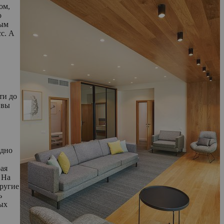
ом,
о
ным
с. А
ти до
 вы
ядно
рая
 На
другие
ь
ых