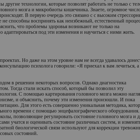
 другие технологии, которые позволят работать не только с тел
оловного мозга и микробиоты кишечника. Знаете, огромное числ
происходят. В первую очередь это связано с с высоким стрессор
е не способны воспринять как неизбежный, естественный процес
ъяснить, что проблемы здоровья возникают не только на
о адаптироваться под эти изменения и научиться с ними жить.
ектах. Но даже на этом уровне нам не всегда удавалось донес
нсультацию психолога говорили: «Я приехал к вам лечиться, а
одом в решении некоторых вопросов. Однако диагностика
ом. Тогда стали искать способ, который бы позволил эту
иология. С помощью картирования головного мозга можно нагл
анизме, и объяснить, почему эти изменения произошли. И пока
литацию. Для этого есть совершенно уникальная методика, кото
льного времени с помощью энцефалографического оборудования.
колы, позволяющие регулировать состояние головного мозга и 
ами учатся и оценивать состояние различных систем, и изменят
братной биологической связи используют для коррекции тревожн
ссовых состояний.