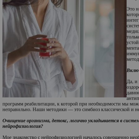
Это н
котор
интег
систе
медиц
тольк
устой
мента
иммун
метод
Включ
Да, и
оздор
давню
антип
программ реабилитации, к которой при необходимости мы може
неправильно. Наши методики — это симбиоз классической и н
Очищение организма, детокс, логично укладывается в систем
нейрофизиология?
Мое знакомство с нейрофизиологией началось совершенно необ