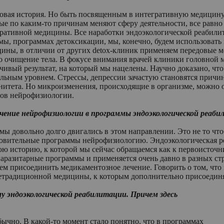
овая история. Но быть посвященным в интегративную медицину 
ые по каким-то причинам меняют сферу деятельности, все равно
ративной медицины. Все наработки эндоэкологической реабили
мы, программах детоксикации, мы, конечно, будем использоват
ины, в отличии от других detox-клиник применяем передовые 
о очищение тела. В фокусе внимания врачей клиники головной 
чивый результат, на который мы нацелены. Научно доказано, чт
льным уровнем. Стрессы, депрессии зачастую становятся причи
итета. Но микроизменения, происходящие в организме, можно о
ов нейрофизиологии.
ение нейрофизиологии в программы эндоэкологической реаби
 мы довольно долго двигались в этом направлении. Это не то чт
овительные программы нейрофизиологию. Эндоэкологическая реа
ю историю, к которой мы сейчас обращаемся как к первоисточн
аразитарные программы и применяется очень давно в разных ст
м присоединить медикаментозное лечение. Говорить о том, что м
етрадиционной медицины, к которым дополнительно присоединя
у эндоэкологической реабилитации. Причем здесь
ычно. В какой-то момент стало понятно, что в программах