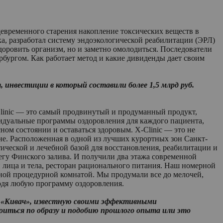
евременного старения накопление токсических веществ в
а, разработал систему эндоэкологической реабилитации (ЭРЛ)
оровить организм, но и заметно омолодиться. Последователи
рбургом. Как работает метод и какие дивиденды дает своим
 инвестиции в который составили более 1,5 млрд руб.
Clinic — это самый продвинутый и продуманный продукт,
идуальные программы оздоровления для каждого пациента,
ном состоянии и оставаться здоровым. X-Clinic — это не
не. Расположенная в одной из лучших курортных зон Санкт-
тической и лечебной базой для восстановления, реабилитации и
егу Финского залива. И получили два этажа современной
 лица и тела, ресторан рационального питания. Наш номерной
нной процедурной комнатой. Мы продумали все до мелочей,
ходя любую программу оздоровления.
ку «Кивач», известную своими эффективными
иться по образу и подобию прошлого опыта или это