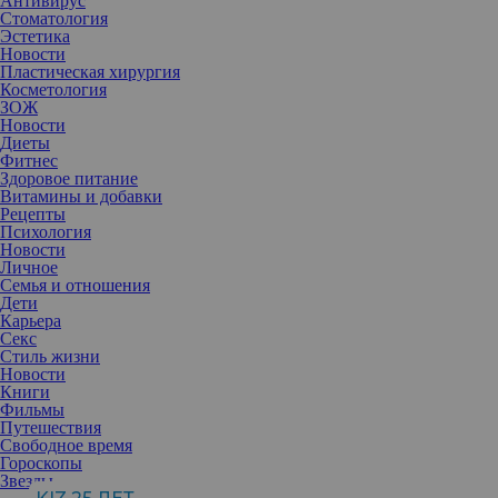
Антивирус
Стоматология
Эстетика
Новости
Пластическая хирургия
Косметология
ЗОЖ
Новости
Диеты
Фитнес
Здоровое питание
Витамины и добавки
Рецепты
Психология
Новости
Личное
Семья и отношения
Дети
Карьера
Секс
Известно, что ароматы могут поднять настроение, создать
Стиль жизни
определенную атмосферу и оставить незабываемое впечатление.
Новости
Но за их очарованием скрывается ряд потенциальных побочных
Книги
эффектов, о которых стоит знать.
Фильмы
Ароматы использовались еще с древних времен для личной
Путешествия
гигиены и проведения ритуальных церемоний. Сегодня
Свободное время
практически ничего не изменилось. Они все так же служат для
Гороскопы
создания приятного шлейфа и маскировки запаха тела, а
Звезды
различные благовония используются в некоторых церемониях и