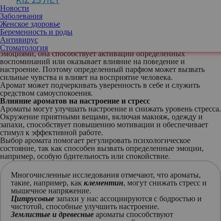
KIZ 25 ЛЕТ
ритуалах.
Новости
Связь ароматов с воспоминаниями и эмоциями
Заболевания
Ароматы могут вызывать воспоминания о прошлом. Каждый
Женское здоровье
запах ассоциируется с определенными людьми, местами и
Беременность и роды
событиями.
Антивирус
Дело в том, что обонятельная система тесно связана с памятью и
Стоматология
эмоциями, она способствует активации определенных
воспоминаний или оказывает влияние на поведение и
настроение. Поэтому определенный парфюм может вызвать
сильные чувства и влияет на восприятие человека.
Аромат может подчеркивать уверенность в себе и служить
средством самоуспокоения.
Влияние ароматов на настроение и стресс
Ароматы могут улучшать настроение и снижать уровень стресса.
Окружение приятными вещами, включая макияж, одежду и
запахи, способствует повышению мотивации и обеспечивает
стимул к эффективной работе.
Выбор аромата помогает регулировать психологическое
состояние, так как способен вызвать определенные эмоции,
например, особую бдительность или спокойствие.
Многочисленные исследования отмечают, что ароматы,
такие, например, как
клементин
, могут снижать стресс и
мышечное напряжение.
Цитрусовые
запахи у нас ассоциируются с бодростью и
чистотой, способные улучшить настроение.
Землистые и древесные
ароматы способствуют