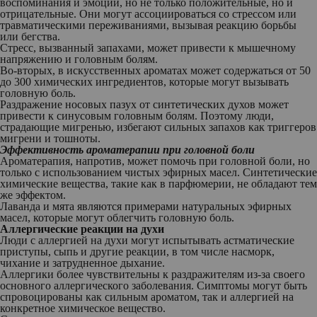
воспоминания и эмоции, но не только положительные, но и
отрицательные. Они могут ассоциироваться со стрессом или
травматическими переживаниями, вызывая реакцию борьбы
или бегства.
Стресс, вызванный запахами, может привести к мышечному
напряжению и головным болям.
Во-вторых
, в искусственных ароматах может содержаться от 50
до 300 химических ингредиентов, которые могут вызывать
головную боль.
Раздражение носовых пазух от синтетических духов может
привести к синусовым головным болям. Поэтому люди,
страдающие мигренью, избегают сильных запахов как триггеров
мигрени и тошноты.
Эффективность ароматерапии при головной боли
Ароматерапия, напротив, может помочь при головной боли, но
только с использованием чистых эфирных масел. Синтетические
химические вещества, такие как в парфюмерии, не обладают тем
же эффектом.
Лаванда и мята являются примерами натуральных эфирных
масел, которые могут облегчить головную боль.
Аллергические реакции на духи
Люди с аллергией на духи могут испытывать астматические
приступы, сыпь и другие реакции, в том числе насморк,
чихание и затрудненное дыхание.
Аллергики более чувствительны к раздражителям из-за своего
основного аллергического заболевания. Симптомы могут быть
спровоцированы как сильным ароматом, так и аллергией на
конкретное химическое вещество.