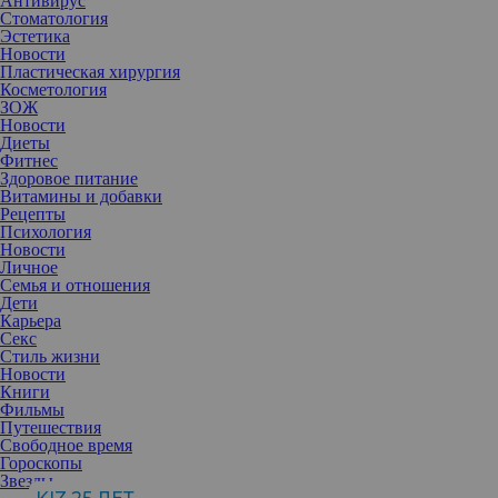
Антивирус
Стоматология
Эстетика
Новости
Пластическая хирургия
Косметология
ЗОЖ
Новости
Диеты
Фитнес
Здоровое питание
Витамины и добавки
Рецепты
Психология
Новости
Личное
Семья и отношения
Дети
Карьера
Секс
Изменение частоты моргания может быть признаком серьезной
Стиль жизни
проблемы со здоровьем, считают ученые. Включаем секундомер
Новости
и считаем.
Книги
Большинство взрослых людей моргает 14—17 раз в минуту.
Фильмы
Этого хватает для поддержания влажности глаз и чистоты
Путешествия
поверхности роговицы.
Свободное время
Но, оказывается, отклонение от нормы в большую или меньшую
Гороскопы
сторону может сигнализировать о серьезных проблемах — от
Звезды
иммунных нарушений вплоть до дрожательного паралича.