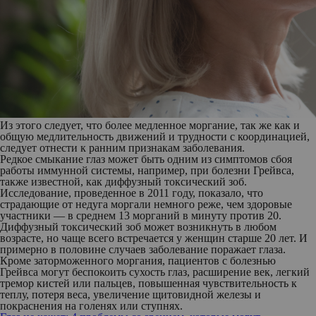
Из этого следует, что более медленное моргание, так же как и
общую медлительность движений и трудности с координацией,
следует отнести к ранним признакам заболевания.
Редкое смыкание глаз может быть одним из симптомов сбоя
работы иммунной системы, например, при болезни Грейвса,
также известной, как диффузный токсический зоб.
Исследование, проведенное в 2011 году, показало, что
страдающие от недуга моргали немного реже, чем здоровые
участники — в среднем 13 морганий в минуту против 20.
Диффузный токсический зоб может возникнуть в любом
возрасте, но чаще всего встречается у женщин старше 20 лет. И
примерно в половине случаев заболевание поражает глаза.
Кроме заторможенного моргания, пациентов с болезнью
Грейвса могут беспокоить сухость глаз, расширение век, легкий
тремор кистей или пальцев, повышенная чувствительность к
теплу, потеря веса, увеличение щитовидной железы и
покраснения на голенях или ступнях.