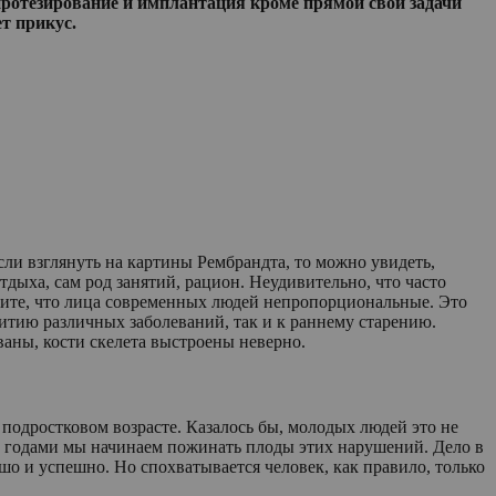
протезирование и имплантация кроме прямой свой задачи
ет прикус.
ли взглянуть на картины Рембрандта, то можно увидеть,
дыха, сам род занятий, рацион. Неудивительно, что часто
идите, что лица современных людей непропорциональные. Это
итию различных заболеваний, так и к раннему старению.
аны, кости скелета выстроены неверно.
подростковом возрасте. Казалось бы, молодых людей это не
в годами мы начинаем пожинать плоды этих нарушений. Дело в
ошо и успешно. Но спохватывается человек, как правило, только