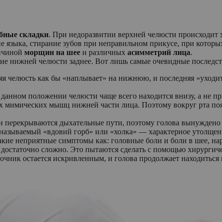
бные складки
. При недоразвитии верхней челюсти происходит
языка, стирание зубов при неправильном прикусе, при которых
ричиной
морщин на шее
и различных
асимметрий лица
.
ение нижней челюсти заднее. Вот лишь самые очевидные последс
яя челюсть как бы «наплывает» на нижнюю, и последняя «уходит
данном положении челюсти чаще всего находится внизу, а не пр
сех мимических мышц нижней части лица. Поэтому вокруг рта 
перекрываются дыхательные пути, поэтому голова вынуждено в
 называемый «вдовий горб» или «холка» — характерное утолщени
акие неприятные симптомы как: головные боли и боли в шее, на
 достаточно сложно. Это пытаются сделать с помощью хирургич
очник остается искривленным, и голова продолжает находиться