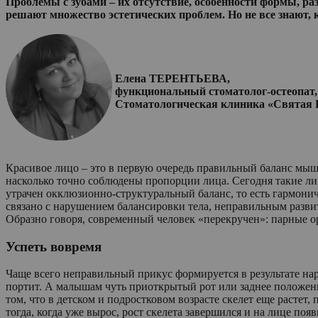
Проблемы с зубами – их отсутствие, особенности формы, р
решают множество эстетических проблем. Но не все знают, 
Елена ТЕРЕНТЬЕВА,
функциональный стоматолог-остеопат,
Стоматологическая клиника «Святая 
Красивое лицо – это в первую очередь правильный баланс мыш
насколько точно соблюдены пропорции лица. Сегодня такие лиц
утрачен окклюзионно-структуральный баланс, то есть гармони
связано с нарушением балансировки тела, неправильным развит
Образно говоря, современный человек «перекручен»: парные 
Успеть вовремя
Чаще всего неправильный прикус формируется в результате на
портит. А малышам чуть приоткрытый рот или заднее положени
том, что в детском и подростковом возрасте скелет еще растет,
тогда, когда уже вырос, рост скелета завершился и на лице п