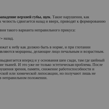
западение верхней губы, щек
. Такие нарушения, как
 челюсть сдвигается назад и вверх, приводят к формированию
твия такого варианта неправильного прикуса:
» назад.
ижат к небу как должно быть в норме, и при глотании
появляются морщины, делающие лицо печальным и возрастным.
ыдвигается вперед и у основания шеи сзади, там где шейный
е тканей. И это уже не только эстетическая проблема. После
рушения зрения, памяти, снижение работоспособности и
еской или химической липосакции, но получают лишь не
 в неправильном положении.