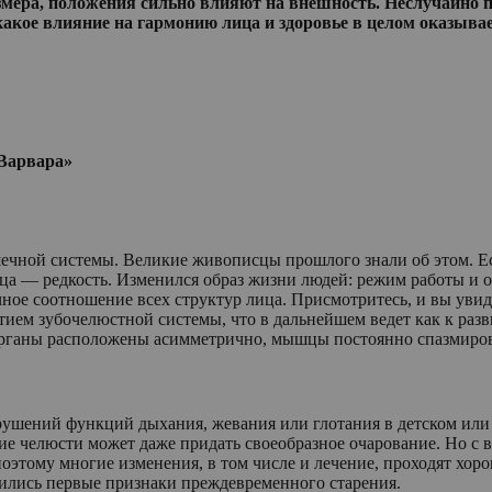
азмера, положения сильно влияют на внешность. Неслучайно 
какое влияние на гармонию лица и здоровье в целом оказыва
Варвара»
ечной системы. Великие живописцы прошлого знали об этом. Ес
а — редкость. Изменился образ жизни людей: режим работы и от
чное соотношение всех структур лица. Присмотритесь, и вы ув
ием зубочелюстной системы, что в дальнейшем ведет как к разв
органы расположены асимметрично, мышцы постоянно спазмиров
рушений функций дыхания, жевания или глотания в детском или 
е челюсти может даже придать своеобразное очарование. Но с 
 поэтому многие изменения, в том числе и лечение, проходят хор
оявились первые признаки преждевременного старения.