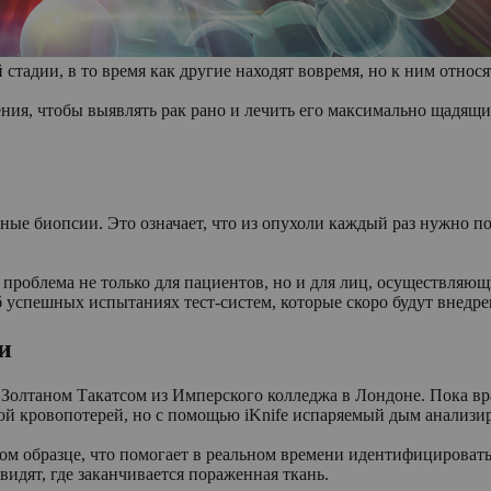
стадии, в то время как другие находят вовремя, но к ним относ
ия, чтобы выявлять рак рано и лечить его максимально щадящи
рные биопсии. Это означает, что из опухоли каждый раз нужно 
проблема не только для пациентов, но и для лиц, осуществляющ
б успешных испытаниях тест-систем, которые скоро будут внедре
и
 Золтаном Такатсом из Имперского колледжа в Лондоне. Пока вр
ной кровопотерей, но с помощью iKnife испаряемый дым анализи
ом образце, что помогает в реальном времени идентифицировать
идят, где заканчивается пораженная ткань.