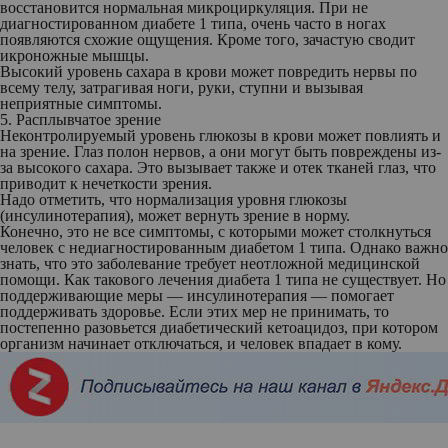
восстановится нормальная микроциркуляция. При не
диагностированном диабете 1 типа, очень часто в ногах
появляются схожие ощущения. Кроме того, зачастую сводит
икроножные мышцы.
Высокий уровень сахара в крови может повредить нервы по
всему телу, затрагивая ноги, руки, ступни и вызывая
неприятные симптомы.
5. Расплывчатое зрение
Неконтролируемый уровень глюкозы в крови может повлиять и
на зрение. Глаз полон нервов, а они могут быть повреждены из-
за высокого сахара. Это вызывает также и отек тканей глаз, что
приводит к нечеткости зрения.
Надо отметить, что нормализация уровня глюкозы
(инсулинотерапия), может вернуть зрение в норму.
Конечно, это не все симптомы, с которыми может столкнуться
человек с недиагностированным диабетом 1 типа. Однако важно
знать, что это заболевание требует неотложной медицинской
помощи. Как такового лечения диабета 1 типа не существует. Но
поддерживающие меры — инсулинотерапия — помогает
поддерживать здоровье. Если этих мер не принимать, то
постепенно разовьется диабетический кетоацидоз, при котором
организм начинает отключаться, и человек впадает в кому.