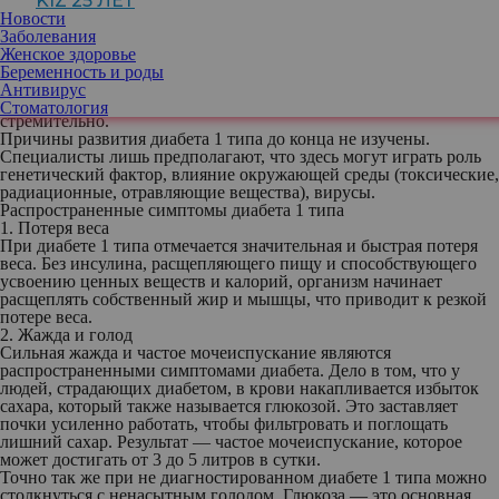
KIZ 25 ЛЕТ
необходимого уровня этого важного гормона.
Новости
Важно, чтобы люди всех возрастов знали симптомы диабета 1
Заболевания
типа. Специалисты утверждают, что бывают случаи, когда
Женское здоровье
человек считает, что у него анорексия, ипохондрия, депрессия,
Беременность и роды
вирус, но на самом деле все дело в сахаре. И здесь важно не
Антивирус
терять время, так как этот тип диабета, как правило, развивается
Стоматология
стремительно.
Причины развития диабета 1 типа до конца не изучены.
Специалисты лишь предполагают, что здесь могут играть роль
генетический фактор, влияние окружающей среды (токсические,
радиационные, отравляющие вещества), вирусы.
Распространенные симптомы диабета 1 типа
1. Потеря веса
При диабете 1 типа отмечается значительная и быстрая потеря
веса. Без инсулина, расщепляющего пищу и способствующего
усвоению ценных веществ и калорий, организм начинает
расщеплять собственный жир и мышцы, что приводит к резкой
потере веса.
2. Жажда и голод
Сильная жажда и частое мочеиспускание являются
распространенными симптомами диабета. Дело в том, что у
людей, страдающих диабетом, в крови накапливается избыток
сахара, который также называется глюкозой. Это заставляет
почки усиленно работать, чтобы фильтровать и поглощать
лишний сахар. Результат — частое мочеиспускание, которое
может достигать от 3 до 5 литров в сутки.
Точно так же при не диагностированном диабете 1 типа можно
столкнуться с ненасытным голодом. Глюкоза — это основная