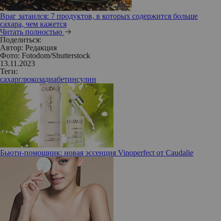
Враг затаился: 7 продуктов, в которых содержится больше
сахара, чем кажется
Читать полностью
Поделиться:
Автор:
Редакция
Фото: Fotodom/Shutterstock
13.11.2023
Теги:
сахар
глюкоза
диабет
инсулин
Бьюти-помощник: новая эссенция Vinoperfect от Caudalie