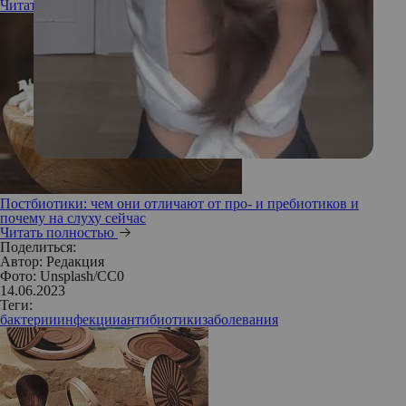
Читать полностью
Постбиотики: чем они отличают от про- и пребиотиков и
почему на слуху сейчас
Читать полностью
Поделиться:
Автор:
Редакция
Фото: Unsplash/СС0
14.06.2023
Теги:
бактерии
инфекции
антибиотики
заболевания