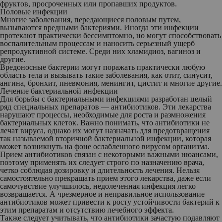
фруктов, просроченных или пропавших продуктов.
Половые инфекции
Многие заболевания, передающиеся половым путем,
вызываются вредными бактериями. Иногда эти инфекции
протекают практически бессимптомно, но могут способствовать
воспалительным процессам и наносить серьезный ущерб
репродуктивной системе. Среди них хламидиоз, вагиноз и
другие.
Вредоносные бактерии могут поражать практически любую
область тела и вызывать такие заболевания, как отит, синусит,
ангина, бронхит, пневмония, менингит, цистит и многие другие.
Лечение бактериальной инфекции
Для борьбы с бактериальными инфекциями разработан целый
ряд специальных препаратов — антибиотиков. Эти лекарства
нарушают процессы, необходимые для роста и размножения
бактериальных клеток. Важно понимать, что антибиотики не
лечат вируса, однако их могут назначать для предотвращения
так называемой вторичной бактериальной инфекции, которая
может возникнуть на фоне ослабленного вирусом организма.
Прием антибиотиков связан с некоторыми важными нюансами,
поэтому применять их следует строго по назначению врача,
четко соблюдая дозировку и длительность лечения. Нельзя
самостоятельно прекращать прием этого лекарства, даже если
самочувствие улучшилось, недолеченная инфекция легко
возвращается. А чрезмерное и неправильное использование
антибиотиков может привести к росту устойчивости бактерий к
этим препаратам и отсутствию лечебного эффекта.
Также следует учитывать, что антибиотики зачастую подавляют