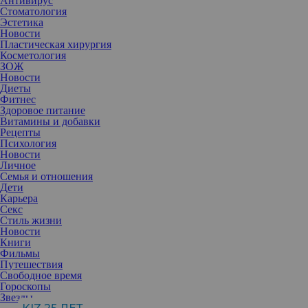
Антивирус
Стоматология
Эстетика
Новости
Пластическая хирургия
Косметология
ЗОЖ
Новости
Диеты
Фитнес
Здоровое питание
Витамины и добавки
Рецепты
Психология
Новости
Личное
Семья и отношения
Дети
Карьера
Секс
Бактерии — микроскопические одноклеточные организмы,
Стиль жизни
которые живут практически везде. Одни летают в воздухе,
Новости
другие живут в воде, почве, на растениях, животных, людях и
Книги
даже внутри нас.
Фильмы
Само по себе слово «бактерии» звучит несколько негативно,
Путешествия
однако они выполняют множество важных функций для
Свободное время
окружающей среды и живых организмов. Подавляющее
Гороскопы
большинство бактерий безвредны и даже полезны для человека.
Звезды
Например, в желудочно-кишечном тракте они помогают