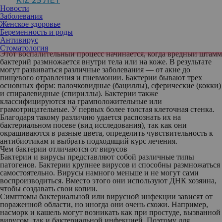
KIZ 25 ЛЕТ
пищеварению и вырабатывают витамины. Также полезные
Новости
бактерии помогают укрепить иммунитет, делая организм менее
Заболевания
восприимчивым к вредоносным патогенам. Поэтому на фоне
Женское здоровье
всех существующих штаммов бактерий относительно немногие
Беременность и роды
способны вызывать заболевания и инфекции.
Антивирус
Бактериальная инфекция
Стоматология
Этот воспалительный процесс начинается, когда вредный штамм
бактерий размножается внутри тела или на коже. В результате
могут развиваться различные заболевания — от акне до
пищевого отравления и пневмонии. Бактерии бывают трех
основных форм: палочковидные (бациллы), сферические (кокки)
и спиралевидные (спириллы). Бактерии также
классифицируются на грамположительные или
грамотрицательные. У первых более толстая клеточная стенка.
Благодаря такому различию удается распознать их на
бактериальном посеве (вид исследования), так как они
окрашиваются в разные цвета, определить чувствительность к
антибиотикам и выбрать подходящий курс лечения.
Чем бактерии отличаются от вирусов
Бактерии и вирусы представляют собой различные типы
патогенов. Бактерии крупнее вирусов и способны размножаться
самостоятельно. Вирусы намного меньше и не могут сами
воспроизводиться. Вместо этого они используют ДНК хозяина,
чтобы создавать свои копии.
Симптомы бактериальной или вирусной инфекции зависят от
пораженной области, но иногда они очень схожи. Например,
насморк и кашель могут возникать как при простуде, вызванной
вирусом, так и бактериальной инфекцией. Поэтому для