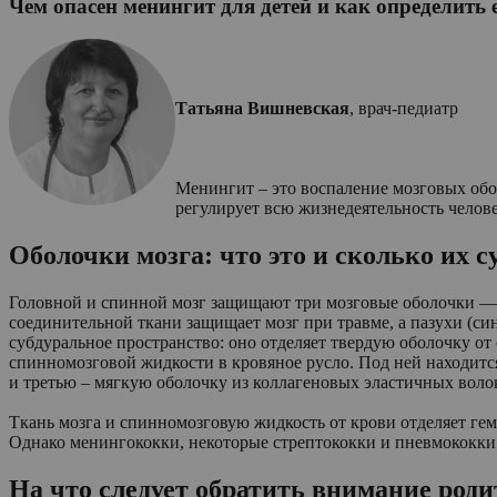
Чем опасен менингит для детей и как определить 
Татьяна Вишневская
, врач-педиатр
Менингит – это воспаление мозговых обол
регулирует всю жизнедеятельность челов
Оболочки мозга: что это и сколько их 
Головной и спинной мозг защищают три мозговые оболочки — м
соединительной ткани защищает мозг при травме, а пазухи (си
субдуральное пространство: оно отделяет твердую оболочку от 
спинномозговой жидкости в кровяное русло. Под ней находит
и третью – мягкую оболочку из коллагеновых эластичных волок
Ткань мозга и спинномозговую жидкость от крови отделяет гем
Однако менингококки, некоторые стрептококки и пневмококки 
На что следует обратить внимание род