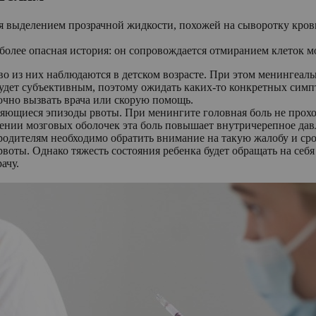
 выделением прозрачной жидкости, похожей на сыворотку крови 
более опасная история: он сопровождается отмиранием клеток мо
о из них наблюдаются в детском возрасте. При этом менингеаль
дет субъективным, поэтому ожидать каких-то конкретных симпт
очно вызвать врача или скорую помощь.
торяющиеся эпизоды рвоты. При менингите головная боль не пр
алении мозговых оболочек эта боль повышает внутричерепное давл
, родителям необходимо обратить внимание на такую жалобу и сро
воты. Однако тяжесть состояния ребенка будет обращать на себя
ачу.