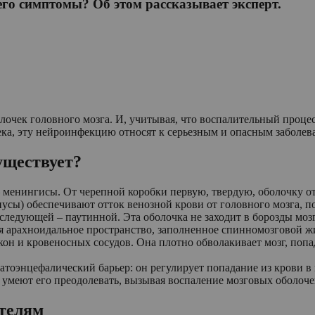
его симптомы? Об этом рассказывает эксперт.
очек головного мозга. И, учитывая, что воспалительный процес
ека, эту нейроинфекцию относят к серьезным и опасным заболев
существует?
енингисы. От черепной коробки первую, твердую, оболочку отд
нусы) обеспечивают отток венозной крови от головного мозга, 
следующей – паутинной. Эта оболочка не заходит в борозды мозг
ся арахноидальное пространство, заполненное спинномозговой 
он и кровеносных сосудов. Она плотно обволакивает мозг, попад
атоэнцефалический барьер: он регулирует попадание из крови в
умеют его преодолевать, вызывая воспаление мозговых оболоче
ителям