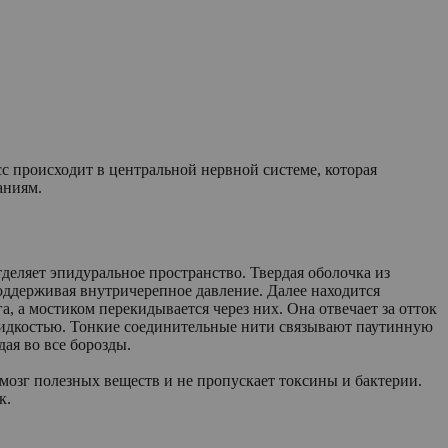
с происходит в центральной нервной системе, которая
аниям.
еляет эпидуральное пространство. Твердая оболочка из
поддерживая внутричерепное давление. Далее находится
а, а мостиком перекидывается через них. Она отвечает за отток
жидкостью. Тонкие соединительные нити связывают паутинную
ая во все борозды.
 мозг полезных веществ и не пропускает токсины и бактерии.
к.