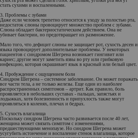
сухость рта может сделать голос хриплым, уголки рта могут
стать сухими и воспаленными.
3. Проблемы с зубами
Даже если человек трепетно относится к уходу за полостью рта,
недостаток слюны провоцирует множество проблем с зубами.
Слюна обладает бактериостатическим действием. Она не
убивает бактерии, но предотвращает их размножение.
Мало того, что дефицит слюны не защищает рот, сухость десен и
языка провоцирует дополнительные проблемы. У некоторых
пациентов с синдромом Шегрена возникает гингивит или
кариес; другие могут заметить язвы во рту или грибковую
инфекцию, которая окрашивает язык в красный или белый цвет.
4. Пробуждение с ощущением боли
Синдром Шегрена – системное заболевание. Он может поражать
все части тела, а не только железы. Еще один из наиболее
распространенных симптомов – артрит. Как правило, боль
проявляется в небольших суставах - пальцах, запястьях и
лодыжках, хотя болезненность и припухлость также могут
проявляться в коленях, плечах и бедрах.
5. Сухость влагалища
Поскольку синдром Шегрена часто развивается после 40 лет,
женщина может связать симптом с изменениями,
предшествующими менопаузе. Но синдром Шегрена может
усугубить истончение и воспаление стенок влагалища, которое