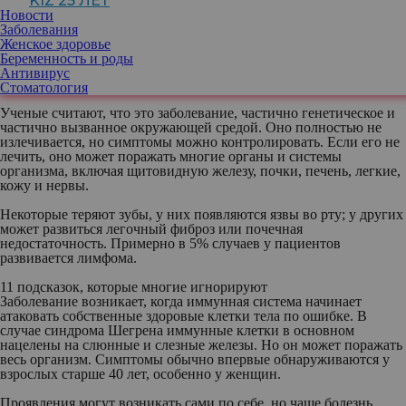
KIZ 25 ЛЕТ
аутоиммунное состояние, которое в основном поражает слезные
Новости
и слюнные железы, но может распространяться на многие
Заболевания
другие части тела. Хотя это не такая редкая патология, особенно
Женское здоровье
среди пожилых людей, но знают о ней немногие. Иногда даже
Беременность и роды
врачам нужно от нескольких месяцев до 2-3 лет, чтобы
Антивирус
поставить верный диагноз.
Стоматология
Ученые считают, что это заболевание, частично генетическое и
частично вызванное окружающей средой. Оно полностью не
излечивается, но симптомы можно контролировать. Если его не
лечить, оно может поражать многие органы и системы
организма, включая щитовидную железу, почки, печень, легкие,
кожу и нервы.
Некоторые теряют зубы, у них появляются язвы во рту; у других
может развиться легочный фиброз или почечная
недостаточность. Примерно в 5% случаев у пациентов
развивается лимфома.
11 подсказок, которые многие игнорируют
Заболевание возникает, когда иммунная система начинает
атаковать собственные здоровые клетки тела по ошибке. В
случае синдрома Шегрена иммунные клетки в основном
нацелены на слюнные и слезные железы. Но он может поражать
весь организм. Симптомы обычно впервые обнаруживаются у
взрослых старше 40 лет, особенно у женщин.
Проявления могут возникать сами по себе, но чаще болезнь