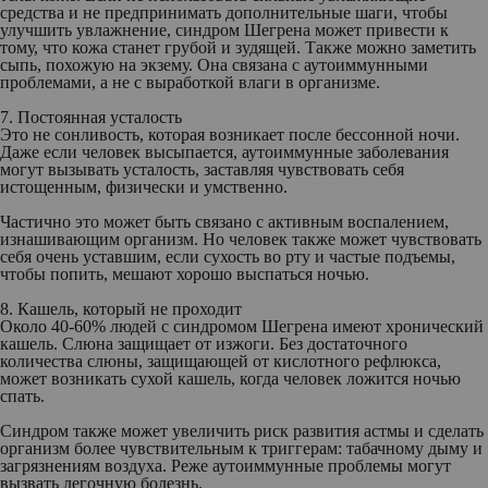
средства и не предпринимать дополнительные шаги, чтобы
улучшить увлажнение, синдром Шегрена может привести к
тому, что кожа станет грубой и зудящей. Также можно заметить
сыпь, похожую на экзему. Она связана с аутоиммунными
проблемами, а не с выработкой влаги в организме.
7. Постоянная усталость
Это не сонливость, которая возникает после бессонной ночи.
Даже если человек высыпается, аутоиммунные заболевания
могут вызывать усталость, заставляя чувствовать себя
истощенным, физически и умственно.
Частично это может быть связано с активным воспалением,
изнашивающим организм. Но человек также может чувствовать
себя очень уставшим, если сухость во рту и частые подъемы,
чтобы попить, мешают хорошо выспаться ночью.
8. Кашель, который не проходит
Около 40-60% людей с синдромом Шегрена имеют хронический
кашель. Слюна защищает от изжоги. Без достаточного
количества слюны, защищающей от кислотного рефлюкса,
может возникать сухой кашель, когда человек ложится ночью
спать.
Синдром также может увеличить риск развития астмы и сделать
организм более чувствительным к триггерам: табачному дыму и
загрязнениям воздуха. Реже аутоиммунные проблемы могут
вызвать легочную болезнь.