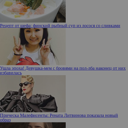
Рецепт от шефа: финский рыбный суп из лосося со сливками
Ушла эпоха! Девушка-мем с бровями на пол-лба наконец от них
избавилась
Прическа Малефисенты: Рената Литвинова показала новый
образ