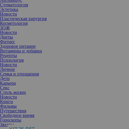
Антивирус
Стоматология
Эстетика
Новости
Пластическая хирургия
Косметология
ЗОЖ
Новости
Диеты
Фитнес
Здоровое питание
Витамины и добавки
Рецепты
Психология
Новости
Личное
Семья и отношения
Дети
Карьера
Секс
Хриплый голос, зудящие глаза, желание залезть обратно в
Стиль жизни
постель утром, потому что вы все еще не отдохнули – симптомы
Новости
похожи на аллергию или простуду, но у некоторых они могут
Книги
указывать на хроническое аутоиммунное заболевание, о котором
Фильмы
мало кто знает.
Путешествия
Свободное время
Гороскопы
Люди, которым устанавливают диагноз синдрома Шегрена,
Звезды
могут впервые услышать о нем только в кабинете врача. Это