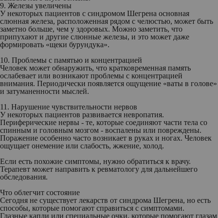
9. Железы увеличены
У некоторых пациентов с синдромом Шегрена основная
слюнная железа, расположенная рядом с челюстью, может быть
заметно больше, чем у здоровых. Можно заметить, что
припухают и другие слюнные железы, и это может даже
формировать «щеки бурундука».
10. Проблемы с памятью и концентрацией
Человек может обнаружить, что кратковременная память
ослабевает или возникают проблемы с концентрацией
внимания. Периодически появляется ощущение «ваты в голове»
и затуманенности мыслей.
11. Нарушение чувствительности нервов
У некоторых пациентов развивается невропатия.
Периферические нервы - те, которые соединяют части тела со
спинным и головным мозгом - воспалены или повреждены.
Поражение особенно часто возникает в руках и ногах. Человек
ощущает онемение или слабость, жжение, холод.
Если есть похожие симптомы, нужно обратиться к врачу.
Терапевт может направить к ревматологу для дальнейшего
обследования.
Что облегчит состояние
Сегодня не существует лекарств от синдрома Шегрена, но есть
способы, которые помогают справиться с симптомами.
Глазные капли или специальные очки, которые помогают глазам