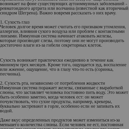
возникает на фоне существующих аутоиммунных заболеваний -
ревматоидного артрита или волчаниа (известной как вторичный
синдром Шегрена). Важно вовремя рассказать о них врачу.
1. Сухость глаз
Человек долгое время может считать его признаком утомления,
аллергии, влияния сухого воздуха или проблем с контактными
линзами. Иммунная система начинает атаковать железы,
которые производят слезы, поэтому они не могут производить
достаточно влаги из-за гибели секреторных клеток.
Сухость возникает практически ежедневно в течение как
минимум трех месяцев. Кроме того, ощущается зуд, воспаление
или жжение, ощущение, что в глазу что-то есть (соринка,
песчинка).
2. Сухость рта, независимо от потребления жидкости
Иммунная система поражает железы, связанные с выработкой
слюны, что заставляет человека постоянно пить воду. Это может
быть особенно заметно, когда человек ест: он может
почувствовать, что сухие продукты, например, крекеры,
буквально застревают в горле, особенно если не запивать их
водой.
Даже вкус определенных продуктов может измениться из-за
меньшего количества слюны. Если человек не ест, постоянная