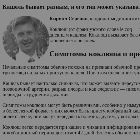
Кашель бывает разным, и его тип может указыват
Кирилл Серенко
, кандидат медицинских
Коклюш (от французского слова le coq — 
дневным кашлем. Коклюш вызывает бактери
заболевшего человека.
Симптомы коклюша и при 
Начальные симптомы обычно похожи на признаки обычной прост
три месяца сильных приступов кашля. При этом после приступ
Кашель бывает настолько сильным, что может вызвать переуто
позвоночной артерии, разрыв плевры и как следствие — пневмт
периоды затруднения дыхания.
Симптомы коклюша могут быть различными, особенно у имму
в более легкой форме; у них может быть приступообразный ка
болеют легче, они могут передавать болезнь другим, у которых
Коклюш легко передается при кашле и чихании инфицированного
инкубационный период достигает 42 дней. Болезнь обычно начи