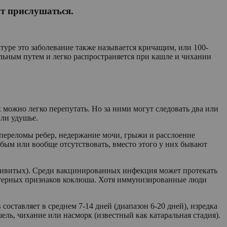
ит прислушаться.
туре это заболевание также называется кричащим, или 100-
ельным путем и легко распространяется при кашле и чихании
можно легко перепутать. Но за ними могут следовать два или
ли удушье.
 переломы ребер, недержание мочи, грыжи и расслоение
абым или вообще отсутствовать, вместо этого у них бывают
ивитых). Среди вакцинированных инфекция может протекать
рактерных признаков коклюша. Хотя иммунизированные люди
ставляет в среднем 7-14 дней (диапазон 6-20 дней), изредка
ль, чихание или насморк (известный как катаральная стадия).