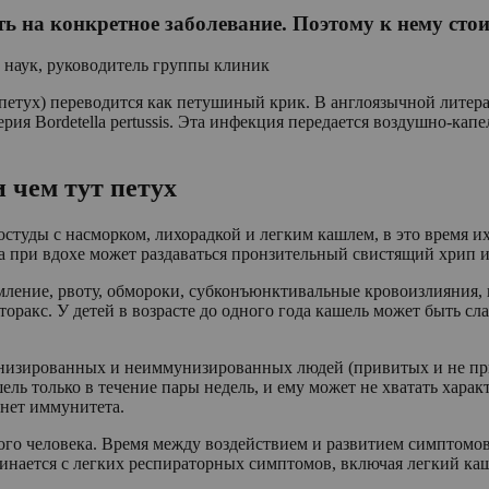
ь на конкретное заболевание. Поэтому к нему сто
 наук, руководитель группы клиник
петух) переводится как петушиный крик. В англоязычной литера
я Bordetella pertussis. Эта инфекция передается воздушно-кап
чем тут петух
уды с насморком, лихорадкой и легким кашлем, в это время их 
а при вдохе может раздаваться пронзительный свистящий хрип и
мление, рвоту, обмороки, субконъюнктивальные кровоизлияния,
оракс. У детей в возрасте до одного года кашель может быть сл
низированных и неиммунизированных людей (привитых и не пр
шель только в течение пары недель, и ему может не хватать ха
 нет иммунитета.
 человека. Время между воздействием и развитием симптомов со
нается с легких респираторных симптомов, включая легкий каше