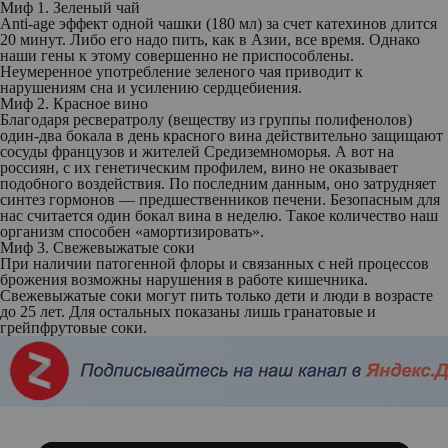
Миф 1. Зеленый чай
Аnti-age эффект одной чашки (180 мл) за счет катехинов длится
20 минут. Либо его надо пить, как в Азии, все время. Однако
наши гены к этому совершенно не приспособлены.
Неумеренное употребление зеленого чая приводит к
нарушениям сна и усилению сердцебиения.
Миф 2. Красное вино
Благодаря ресвератролу (веществу из группы полифенолов)
один-два бокала в день красного вина действительно защищают
сосуды французов и жителей Средиземноморья. А вот на
россиян, с их генетическим профилем, вино не оказывает
подобного воздействия. По последним данным, оно затрудняет
синтез гормонов — предшественников печени. Безопасным для
нас считается один бокал вина в неделю. Такое количество наш
организм способен «амортизировать».
Миф 3. Свежевыжатые соки
При наличии патогенной флоры и связанных с ней процессов
брожения возможны нарушения в работе кишечника.
Свежевыжатые соки могут пить только дети и люди в возрасте
до 25 лет. Для остальных показаны лишь гранатовые и
грейпфрутовые соки.