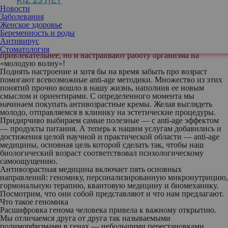
KIZ 25 ЛЕТ
— и приближению старости... Возврата к тонкой девичьей
Новости
талии и идеальному самочувствию, которыми мы могли
Заболевания
похвастаться в 25–30 лет, уже не будет. И вот тут встает вопрос:
Женское здоровье
как не поддаться этому дряхлению, как получать удовольствие
Беременность и роды
от своего отражения в зеркале? И как продолжать радоваться
Антивирус
жизни? Ведь положительные эмоции не только делают нас
Стоматология
привлекательнее, но и настраивают работу организма на
«молодую волну»!
Поднять настроение и хотя бы на время забыть про возраст
помогают всевозможные anti-age методики. Множество из этих
понятий прочно вошло в нашу жизнь, наполнив ее новым
смыслом и ориентирами. С определенного момента мы
начинаем покупать антивозрастные кремы. Желая выглядеть
молодо, отправляемся в клинику на эстетические процедуры.
Придирчиво выбираем самые полезные — с anti-age эффектом
— продукты питания. А теперь к нашим услугам добавились и
достижения целой научной и практической области — аnti-age
медицины, основная цель которой сделать так, чтобы наш
биологический возраст соответствовал психологическому
самоощущению.
Антивозрастная медицина включает пять основных
направлений: геномику, персонализированную микронутрицию,
гормональную терапию, квантовую медицину и биомеханику.
Посмотрим, что они собой представляют и что нам предлагают.
Что такое геномика
Расшифровка генома человека привела к важному открытию.
Мы отличаемся друга от друга так называемыми
полиморфизмами в генах — небольшими перестановками