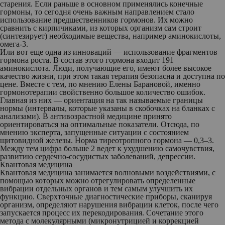
старения. Если раньше в основном применялись конечные
гормоны, то сегодня очень важным направлением стало
использование предшественников гормонов. Их можно
сравнить с кирпичиками, из которых организм сам строит
(синтезирует) необходимые вещества, например аминокислоты,
омега-3.
Или вот еще одна из инноваций — использование фрагментов
гормона роста. В состав этого гормона входит 191
аминокислота. Люди, получающие его, имеют более высокое
качество жизни, при этом такая терапия безопасна и доступна по
цене. Вместе с тем, по мнению Елены Барановой, именно
гормонотерапии свойственно большое количество ошибок.
Главная из них — ориентация на так называемые границы
нормы (интервалы, которые указаны в скобочках на бланках с
анализами). В антивозрастной медицине принято
ориентироваться на оптимальные показатели. Отсюда, по
мнению эксперта, запущенные ситуации с состоянием
щитовидной железы. Норма тиреотропного гормона — 0,3–3.
Между тем цифра больше 2 ведет к ухудшению самочувствия,
развитию сердечно-сосудистых заболеваний, депрессии.
Квантовая медицина
Квантовая медицина занимается волновыми воздействиями, с
помощью которых можно отрегулировать определенные
вибрации отдельных органов и тем самым улучшить их
функцию. Сверхточные диагностические приборы, сканируя
организм, определяют нарушения вибрации клеток, после чего
запускается процесс их перекодирования. Сочетание этого
метода с молекулярными (микронутрицией и коррекцией