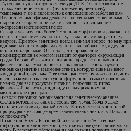
«буковок», нуклеотидов в структуре ДНК. От них зависят не
только внешние различия (телосложение, цвет глаз),
темперамент, но и склонность к определенным заболеваниям.
Именно полиморфизмы делают наши гены менее активными. А
старение с современной точки зрения — это снижение
экспрессии (активности) генов.
Сегодня уже изучено более 3 млн полиморфизмов и доказана их
связь с появлением тех или иных, в том числе и возрастных,
недугов. При этом генетиков всегда занимал вопрос, почему при
одинаковых полиморфизмах одни из нас заболевают, а другие
остаются здоровыми. Оказалось, что проявление
полиморфизмов во многом зависит от факторов окружающей
среды. То, как образ жизни, питание, вредные привычки и
физические нагрузки влияют на активность генов, изучает
геномика (генетика взаимодействий), которую еще называют
«медициной здоровья». С ее помощью сегодня можно получить
очень важную практическую информацию: о самых полезных
именно для вас продуктах питания, подходящих типах
физической нагрузки, индивидуальных реакциях на
медицинские препараты...
Выводы геномики основываются на генетическом анализе,
сделать который сегодня не составляет труда. Можно даже
составить индивидуальный геном. К тому же стоимость такой
процедуры в настоящее время значительно снизилась. Надо ли
ее проходить?
По мнению Елены Барановой, из «записанной» в геноме
информации в клинической практике используется лишь малая
часть. В результате обследования вы должны получить вполне