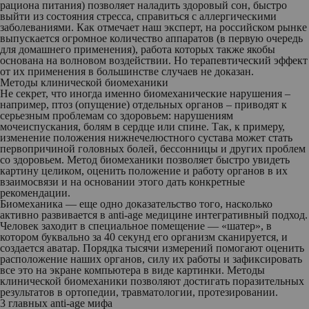
рациона питания) позволяет наладить здоровый сон, быстро
выйти из состояния стресса, справиться с аллергическими
заболеваниями. Как отмечает наш эксперт, на российском рынке
выпускается огромное количество аппаратов (в первую очередь
для домашнего применения), работа которых также якобы
основана на волновом воздействии. Но терапевтический эффект
от их применения в большинстве случаев не доказан.
Методы клинической биомеханики
Не секрет, что иногда именно биомеханические нарушения –
например, птоз (опущение) отдельных органов – приводят к
серьезным проблемам со здоровьем: нарушениям
мочеиспускания, болям в сердце или спине. Так, к примеру,
изменение положения нижнечелюстного сустава может стать
первопричиной головных болей, бессонницы и других проблем
со здоровьем. Метод биомеханики позволяет быстро увидеть
картину целиком, оценить положение и работу органов в их
взаимосвязи и на основании этого дать конкретные
рекомендации.
Биомеханика — еще одно доказательство того, насколько
активно развивается в anti-age медицине интегративный подход.
Человек заходит в специальное помещение — «шатер», в
котором буквально за 40 секунд его организм сканируется, и
создается аватар. Порядка тысячи измерений помогают оценить
расположение наших органов, силу их работы и зафиксировать
все это на экране компьютера в виде картинки. Методы
клинической биомеханики позволяют достигать поразительных
результатов в ортопедии, травматологии, протезировании.
3 главных anti-age мифа