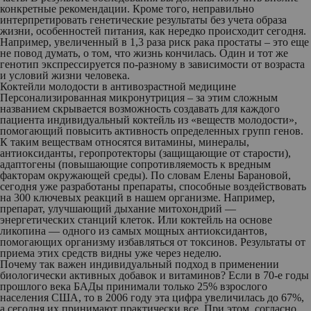
конкретные рекомендации. Кроме того, неправильно
интерпретировать генетические результаты без учета образа
жизни, особенностей питания, как нередко происходит сегодня.
Например, увеличенный в 1,3 раза риск рака простаты – это еще
не повод думать, о том, что жизнь кончилась. Один и тот же
генотип экспрессируется по-разному в зависимости от возраста
и условий жизни человека.
Коктейли молодости в антивозрастной медицине
Персонализированная микронутриция – за этим сложным
названием скрывается возможность создавать для каждого
пациента индивидуальный коктейль из «веществ молодости»,
помогающий повысить активность определенных групп генов.
К таким веществам относятся витамины, минералы,
антиоксиданты, геропротекторы (защищающие от старости),
адаптогены (повышающие сопротивляемость к вредным
факторам окружающей среды). По словам Елены Барановой,
сегодня уже разработаны препараты, способные воздействовать
на 300 ключевых реакций в нашем организме. Например,
препарат, улучшающий дыхание митохондрий —
энергетических станций клеток. Или коктейль на основе
ликопина — одного из самых мощных антиоксидантов,
помогающих организму избавляться от токсинов. Результаты от
приема этих средств видны уже через неделю.
Почему так важен индивидуальный подход в применении
биологически активных добавок и витаминов? Если в 70-е годы
прошлого века БАДы принимали только 25% взрослого
населения США, то в 2006 году эта цифра увеличилась до 67%,
а сегодня их принимают практически все. При этом, согласно