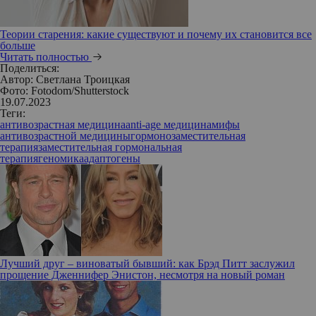
Теории старения: какие существуют и почему их становится все
больше
Читать полностью
Поделиться:
Автор:
Светлана Троицкая
Фото: Fotodom/Shutterstock
19.07.2023
Теги:
антивозрастная медицина
anti-age медицина
мифы
антивозрастной медицины
гормонозаместительная
терапия
заместительная гормональная
терапия
геномика
адаптогены
Лучший друг – виноватый бывший: как Брэд Питт заслужил
прощение Дженнифер Энистон, несмотря на новый роман