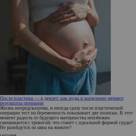
После пластики — в декрет: как роды и кормление меняют
результаты операции
Жизнь непредсказуема, и иногда сразу после пластической
операции тест на беременность показывает две полоски. В этот
момент радость от будущего материнства неизбежно
смешивается с тревогой: что станет с идеальной формой груди?
Не разойдутся ли швы на животе?
сегодня