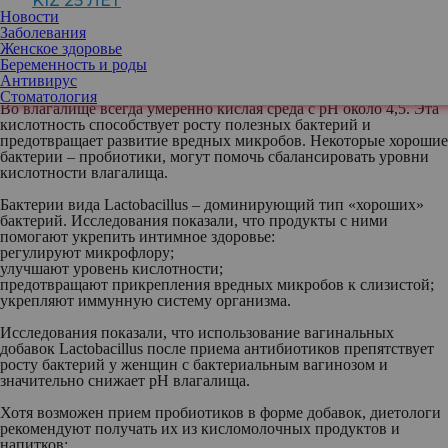
KIZ 25 ЛЕТ
улучшить состояние микрофлоры, помогая в лечении
Новости
гинекологических заболеваний. Но обязательно
Заболевания
проконсультируйтесь с врачом, прежде чем использовать диету
Женское здоровье
для решения любых проблем со здоровьем.
Беременность и роды
Антивирус
Нужно сбалансировать уровень pH
Стоматология
Во влагалище всегда умеренно кислая среда с pH около 4,5. Эта
кислотность способствует росту полезных бактерий и
предотвращает развитие вредных микробов. Некоторые хорошие
бактерии – пробиотики, могут помочь сбалансировать уровни
кислотности влагалища.
Бактерии вида Lactobacillus – доминирующий тип «хороших»
бактерий. Исследования показали, что продукты с ними
помогают укрепить интимное здоровье:
регулируют микрофлору;
улучшают уровень кислотности;
предотвращают прикрепления вредных микробов к слизистой;
укрепляют иммунную систему организма.
Исследования показали, что использование вагинальных
добавок Lactobacillus после приема антибиотиков препятствует
росту бактерий у женщин с бактериальным вагинозом и
значительно снижает рН влагалища.
Хотя возможен прием пробиотиков в форме добавок, диетологи
рекомендуют получать их из кисломолочных продуктов и
напитков: