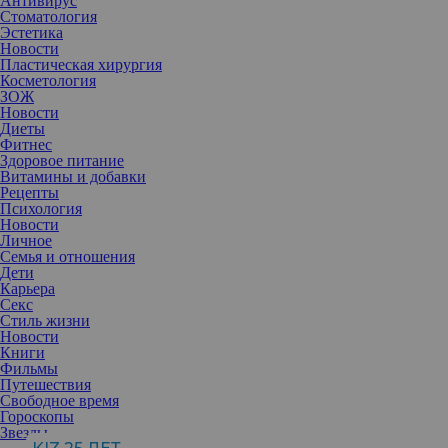
Антивирус
Стоматология
Эстетика
Новости
Пластическая хирургия
Косметология
ЗОЖ
Новости
Диеты
Фитнес
Здоровое питание
Витамины и добавки
Рецепты
Психология
Новости
Личное
Семья и отношения
Дети
Карьера
Секс
Для интимного здоровья женщины организм производит
Стиль жизни
использует естественные выделения, включает иммунную
Новости
защиту и поддерживает «хорошие» бактерии. Соблюдение
Книги
здоровой, сбалансированной диеты может также предотвратить
Фильмы
инфекции и улучшить состояние влагалища.
Путешествия
Свободное время
Гороскопы
Проведено не так много исследований по этому вопросу, но
Звезды
точно известно, что определенный диетический выбор может