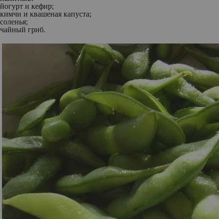
йогурт и кефир;
кимчи и квашеная капуста;
соленья;
чайный гриб.