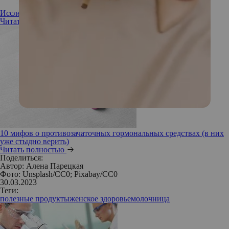
Исследования на гормоны: кому и зачем нужны
Читать полностью
10 мифов о противозачаточных гормональных средствах (в них
уже стыдно верить)
Читать полностью
Поделиться:
Автор:
Алена Парецкая
Фото: Unsplash/СС0; Pixabay/СС0
30.03.2023
Теги:
полезные продукты
женское здоровье
молочница