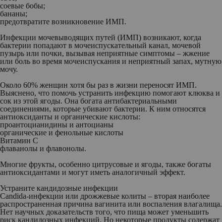
соевые бобы;
бананы;
предотвратите возникновение ИМП.
Инфекции мочевыводящих путей (ИМП) возникают, когда
бактерии попадают в мочеиспускательный канал, мочевой
пузырь или почки, вызывая неприятные симптомы – жжение
или боль во время мочеиспускания и неприятный запах, мутную
мочу.
Около 60% женщин хотя бы раз в жизни переносят ИМП.
Выяснено, что помочь устранить инфекцию помогают клюква и
сок из этой ягоды. Она богата антибактериальными
соединениями, которые убивают бактерии. К ним относятся
антиоксиданты и органические кислоты:
проантоцианидины и антоцианы
органические и фенольные кислоты
Витамин С
флаванолы и флавонолы.
Многие фрукты, особенно цитрусовые и ягоды, также богаты
антиоксидантами и могут иметь аналогичный эффект.
Устраните кандидозные инфекции
Candida-инфекции или дрожжевые колиты – вторая наиболее
распространенная причина вагинита или воспаления влагалища.
Нет научных доказательств того, что пища может уменьшить
риск кандидозных инфекций. Но некоторые продукты содержат