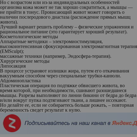
Но с возрастом или из-за индивидуальных особенностей
организма кожа может не так хорошо сократиться, а мышцы —
не прийти в тонус. Провисающий живот может говорить о
наличии послеродового диастаза (расхождение прямых мышц
живота).
Лучший вариант решить проблему – физические упражнения и
рациональное питание (это гарантирует хороший результат).
Косметологические методы
Аппаратные методики – электромиостимуляция,
высокоинтенсивная сфокусированная электромагнитная терапия
(EMSculpt);
массажные техники (например, Эндосфера-терапия).
Хирургические методы
Липосакция
В процессе устраняют излишки жира, путем его откачивания
вакуумным способом через специальные трубки-канюли.
Абдоминопластика
Пластическая операция по подтяжке обвисшего живота, во
время которой, при необходимости, сшивают разошедшиеся
мышцы. Разрезы выполняют по линии бикини от бедра до бедра
и/или вокруг пупка подтягивают ткани, а лишнее иссекают.
Но делайте ее, если не собираетесь больше рожать, – повторная
беременность сведет результат к нулю.