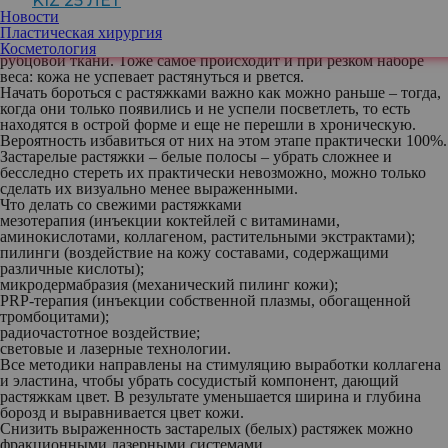
KIZ 25 ЛЕТ
нарушает выработку коллагена и эластина, а недостаток этих
Новости
белков может снизить способность кожи хорошо растягиваться.
Пластическая хирургия
В результате она рвется, оставляя некрасивые полосы розовой
Косметология
рубцовой ткани. Тоже самое происходит и при резком наборе
веса: кожа не успевает растянуться и рвется.
Начать бороться с растяжками важно как можно раньше – тогда,
когда они только появились и не успели посветлеть, то есть
находятся в острой форме и еще не перешли в хроническую.
Вероятность избавиться от них на этом этапе практически 100%.
Застарелые растяжки – белые полосы – убрать сложнее и
бесследно стереть их практически невозможно, можно только
сделать их визуально менее выраженными.
Что делать со свежими растяжками
мезотерапия (инъекции коктейлей с витаминами,
аминокислотами, коллагеном, растительными экстрактами);
пилинги (воздействие на кожу составами, содержащими
различные кислоты);
микродермабразия (механический пилинг кожи);
PRP-терапия (инъекции собственной плазмы, обогащенной
тромбоцитами);
радиочастотное воздействие;
световые и лазерные технологии.
Все методики направлены на стимуляцию выработки коллагена
и эластина, чтобы убрать сосудистый компонент, дающий
растяжкам цвет. В результате уменьшается ширина и глубина
борозд и выравнивается цвет кожи.
Снизить выраженность застарелых (белых) растяжек можно
фракционными лазерными системами.