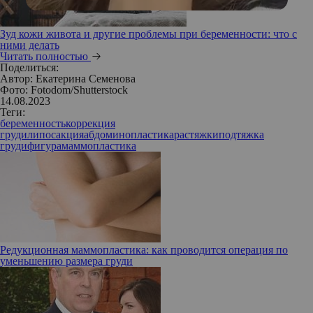
Зуд кожи живота и другие проблемы при беременности: что с
ними делать
Читать полностью
Поделиться:
Автор:
Екатерина Семенова
Фото: Fotodom/Shutterstock
14.08.2023
Теги:
беременность
коррекция
груди
липосакция
абдоминопластика
растяжки
подтяжка
груди
фигура
маммопластика
Редукционная маммопластика: как проводится операция по
уменьшению размера груди