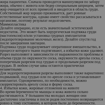
жира пациентки. Сначала проводится манипуляция по забору
жира, обычно с живота или бедер специальным шприцем, затем
жир очищается от всех примесей и вводится в область груди.
Собственный жир хорошо приживается, дает ровные
естественные контуры, однако имеет свойство рассасываться в
организме, поэтому результат недолговечен.
Маммопластика
Делайте операцию, если есть значительный эстетический
недостаток. Это может быть хирургическая подтяжка груди
(мастопексия) и/или установка грудных имплантатов
(эндопротезирование молочных желез). Делайте спустя год
после завершения лактации.
Подтяжка груди подразумевает оперативное вмешательство, в
процессе которого ткани подтягивают, а избытки кожи удаляют.
Разрез выполняют в зависимости от выраженности проблемы и
объема груди по окружности соска, окружности ареолы соска, с
поперечным разрезом под грудью и продольным разрезом под
грудью. В любом случае швы остаются практически
незаметными.
Для эндопротезирования разрезы выполняют также вариативно:
подмышкой, под грудью или по ареоле соска и устанавливают
имплантат. Одновременно, по необходимости, можно
скорректировать ареолу соска и форму соска.
4. Избытки кожи, жировые отложения на животе
Во время беременности мышцы и кожа живота сильно
растягиваются. У большинства молодых женщин они
достаточно эластичны и после родов постепенно возвращаются
ровно к тому состоянию, в котором были до беременности.