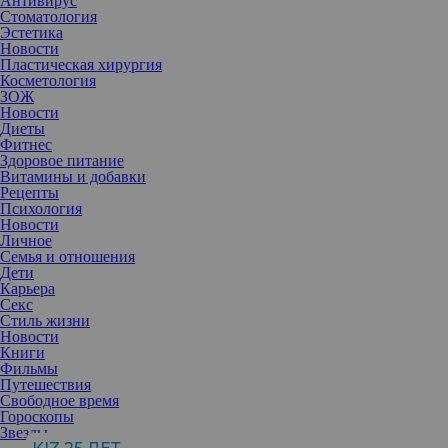
Антивирус
Стоматология
Эстетика
Новости
Пластическая хирургия
Косметология
ЗОЖ
Новости
Диеты
Фитнес
Здоровое питание
Витамины и добавки
Рецепты
Психология
Новости
Личное
Семья и отношения
Дети
Карьера
Секс
Иногда беременность и роды могут негативно отразиться на
Стиль жизни
фигуре. Важно вовремя воспользоваться эстетическими
Новости
методами коррекции нежелательных изменений.
Книги
1. Растяжки на груди и животе
Фильмы
Неэстетичные полосы могут появиться на коже во время
Путешествия
беременности вследствие гормонального дисбаланса или
Свободное время
слишком резкого набора веса. Они образуются не у всех, но
Гороскопы
такая вероятность есть, и предугадать ее сложно.
Звезды
Во время беременности изменяется баланс гормонов, что