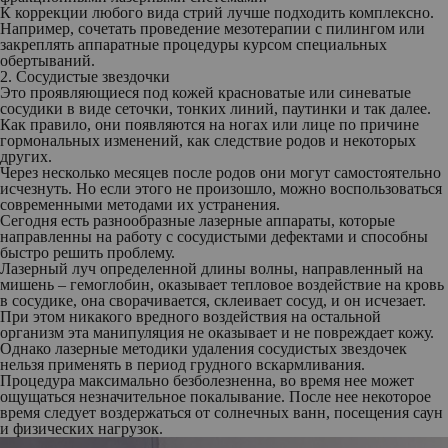
К коррекции любого вида стрий лучше подходить комплексно.
Например, сочетать проведение мезотерапии с пилингом или
закреплять аппаратные процедуры курсом специальных
обертываний.
2. Сосудистые звездочки
Это проявляющиеся под кожей красноватые или синеватые
сосудики в виде сеточки, тонких линий, паутинки и так далее.
Как правило, они появляются на ногах или лице по причине
гормональных изменений, как следствие родов и некоторых
других.
Через несколько месяцев после родов они могут самостоятельно
исчезнуть. Но если этого не произошло, можно воспользоваться
современными методами их устранения.
Сегодня есть разнообразные лазерные аппараты, которые
направленны на работу с сосудистыми дефектами и способны
быстро решить проблему.
Лазерный луч определенной длины волны, направленный на
мишень – гемоглобин, оказывает тепловое воздействие на кровь
в сосудике, она сворачивается, склеивает сосуд, и он исчезает.
При этом никакого вредного воздействия на остальной
организм эта манипуляция не оказывает и не повреждает кожу.
Однако лазерные методики удаления сосудистых звездочек
нельзя применять в период грудного вскармливания.
Процедура максимально безболезненна, во время нее может
ощущаться незначительное покалывание. После нее некоторое
время следует воздержаться от солнечных ванн, посещения саун
и физических нагрузок.