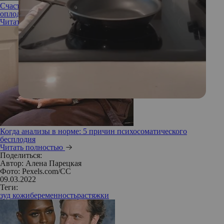
Счастье в пробирке: 7 трендов экстракорпорального
оплодотворения
Читать полностью
Когда анализы в норме: 5 причин психосоматического
бесплодия
Читать полностью
Поделиться:
Автор:
Алена Парецкая
Фото: Pexels.com/CC
09.03.2022
Теги:
зуд кожи
беременность
растяжки