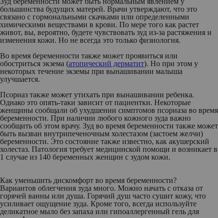
Зуд беременности может быть нормальным явлением у
большинства будущих матерей. Врачи утверждают, что это
связано с гормональными скачками или определенными
химическими веществами в крови. По мере того как растет
живот, вы, вероятно, будете чувствовать зуд из-за растяжения и
изменения кожи. Но не всегда это только физиология.
Во время беременности также может проявиться или
обостриться экзема (
атопический дерматит
). Но при этом у
некоторых течение экземы при вынашивании малыша
улучшается.
Псориаз также может утихать при вынашивании ребенка.
Однако это опять-таки зависит от пациентки. Некоторые
женщины сообщали об ухудшении симптомов псориаза во время
беременности. При наличии любого кожного зуда важно
сообщить об этом врачу. Зуд во время беременности также может
быть вызван внутрипеченочным холестазом (застоем желчи)
беременности. Это состояние также известно, как акушерский
холестаз. Патология требует медицинской помощи и возникает в
1 случае из 140 беременных женщин с зудом кожи.
Как уменьшить дискомфорт во время беременности?
Вариантов облегчения зуда много. Можно начать с отказа от
горячей ванны или душа. Горячий душ часто сушит кожу, что
усиливает ощущение зуда. Кроме того, всегда используйте
деликатное мыло без запаха или гипоаллергенный гель для