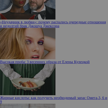
«Неудачник в любви»: почему распались очередные отношения
и недолгий брак Джошуа Джексона
Высокая проба: 3 весенних образа от Елены Кулецкой
Жирные кислоты: как получить необходимый запас Омега-3, 6 и
9