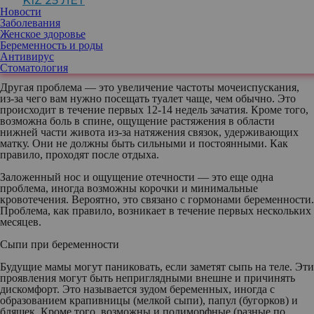
KIZ 25 ЛЕТ
закономерных изменений уровня магния в крови и действия
Новости
гормонов. Чтобы предотвратить спазмы в области голени, вы
Заболевания
должны растянуть эти мышцы перед сном. Существуют
Женское здоровье
различные
упражнения на растяжку
, которые можно делать
Беременность и роды
дома. Также полезны контрастные ванночки для ног и
массаж
Антивирус
голеней
.
Стоматология
Другая проблема — это увеличение частоты мочеиспускания,
из-за чего вам нужно посещать туалет чаще, чем обычно. Это
происходит в течение первых 12-14 недель зачатия. Кроме того,
возможна боль в спине, ощущение растяжения в области
нижней части живота из-за натяжения связок, удерживающих
матку. Они не должны быть сильными и постоянными. Как
правило, проходят после отдыха.
Заложенный нос и ощущение отечности — это еще одна
проблема, иногда возможны корочки и минимальные
кровотечения. Вероятно, это связано с гормонами беременности.
Проблема, как правило, возникает в течение первых нескольких
месяцев.
Сыпи при беременности
Будущие мамы могут паниковать, если заметят сыпь на теле. Эти
проявления могут быть неприглядными внешне и причинять
дискомфорт. Это называется зудом беременных, иногда с
образованием крапивницы (мелкой сыпи), папул (бугорков) и
бляшек. Кроме того, возможны и полиморфные (разные по