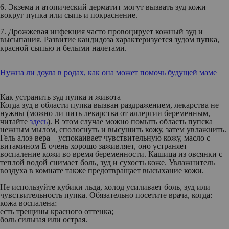
6. Экзема и атопический дерматит
могут вызвать зуд кожи
вокруг пупка или сыпь и покраснение.
7. Дрожжевая инфекция
часто провоцирует кожный зуд и
высыпания. Развитие кандидоза характеризуется зудом пупка,
красной сыпью и белыми налетами.
Нужна ли доула в родах, как она может помочь будущей маме
Как устранить зуд пупка и живота
Когда зуд в области пупка вызван раздражением, лекарства не
нужны (можно ли пить лекарства от аллергии беременным,
читайте
здесь
). В этом случае можно помыть область пупска
нежным мылом, сполоснуть и высушить кожу, затем увлажнить.
Гель алоэ вера – успокаивает чувствительную кожу, масло с
витамином Е очень хорошо заживляет, оно устраняет
воспаление кожи во время беременности. Кашица из овсянки с
теплой водой снимает боль, зуд и сухость коже. Увлажнитель
воздуха в комнате также предотвращает высыхание кожи.
Не используйте кубики льда, холод усиливает боль, зуд или
чувствительность пупка. Обязательно посетите врача, когда:
кожа воспалена;
есть трещины красного оттенка;
боль сильная или острая.