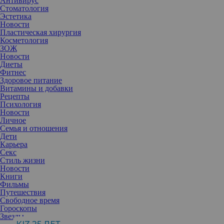
Антивирус
Стоматология
Эстетика
Новости
Пластическая хирургия
Косметология
ЗОЖ
Новости
Диеты
Фитнес
Здоровое питание
Витамины и добавки
Рецепты
Психология
Новости
Личное
Семья и отношения
Дети
Карьера
Секс
Стиль жизни
Во время беременности иногда могут возникать дискомфортные
Новости
ощущения. Они могут быть как легкими, так и довольно
Книги
серьезными, и надо знать, когда можно справиться своими
Фильмы
силами, а когда нужна помощь врача.
Путешествия
Свободное время
Гороскопы
Одна из самых назойливых проблем при беременности – это
Звезды
спазмы и судороги в области ног. Они возникают из-за