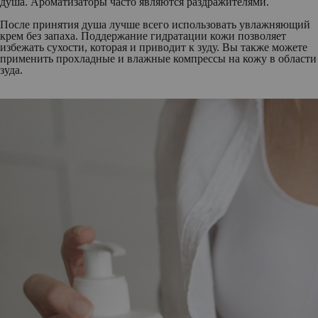
душа. Ароматизаторы часто являются раздражителями.
После принятия душа лучше всего использовать увлажняющий
крем без запаха. Поддержание гидратации кожи позволяет
избежать сухости, которая и приводит к зуду. Вы также можете
применить прохладные и влажные компрессы на кожу в области
зуда.