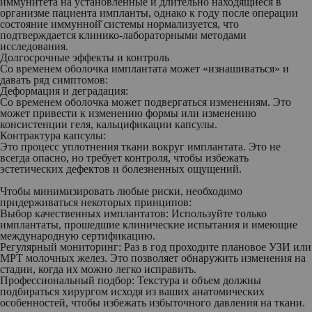
иммунитета на установленные и длительно находящиеся в
организме пациента импланты, однако к году после операции
состояние иммунной̆ системы нормализуется, что
подтверждается клинико-лабораторными методами
исследования.
Долгосрочные эффекты и контроль
Со временем оболочка имплантата может «изнашиваться» и
давать ряд симптомов:
Деформация и деградация:
Со временем оболочка может подвергаться изменениям. Это
может привести к изменению формы или изменению
консистенции геля, кальцификации капсулы.
Контрактура капсулы:
Это процесс уплотнения ткани вокруг имплантата. Это не
всегда опасно, но требует контроля, чтобы избежать
эстетических дефектов и болезненных ощущений.
Чтобы минимизировать любые риски, необходимо
придерживаться некоторых принципов:
Выбор качественных имплантатов:
Используйте только
имплантаты, прошедшие клинические испытания и имеющие
международную сертификацию.
Регулярный мониторинг:
Раз в год проходите плановое УЗИ или
МРТ молочных желез. Это позволяет обнаружить изменения на
стадии, когда их можно легко исправить.
Профессиональный подбор:
Текстура и объем должны
подбираться хирургом исходя из ваших анатомических
особенностей, чтобы избежать избыточного давления на ткани.