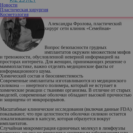
KIZ 25 ЛЕТ
Новости
Пластическая хирургия
Косметология
Александра Фролова
, пластический
хирург сети клиник «Семейная»
Вопрос безопасности грудных
имплантатов окружен множеством мифов
и тревожности, обусловленной неверной информацией на
просторах интернета. Для женщин, принимающих решение о
маммопластике, важно отделять медицинские факты от
информационного шума.
Химический состав и биосовместимость
Современные имплантаты изготавливаются из медицинского
силикона — инертного полимера, который не вступает в
химические реакции с тканями организма. В отличие от старых
моделей, современные оболочки обладают высокой прочностью
и защищены от микроразрывов.
Масштабные клинические исследования (включая данные FDA)
показывают, что при целостности оболочки силикон остается
локализованным в капсуле, которая образуется вокруг
имплантатов.
Случайная микромиграция единичных молекул в лимфоузлы
возможна, но она не приводит к системным заболеваниям или