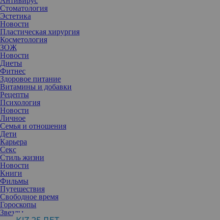
Антивирус
Стоматология
Эстетика
Новости
Пластическая хирургия
Косметология
ЗОЖ
Новости
Диеты
Фитнес
Здоровое питание
Витамины и добавки
Рецепты
Психология
Новости
Личное
Семья и отношения
Дети
Карьера
Секс
Стиль жизни
Новости
Книги
Фильмы
В последние годы все чаще звучат термины «силиконовая
Путешествия
болезнь», аутоиммунные реакции и даже связь имплантатов с
Свободное время
развитием лимфомы. Что стоит за этими опасениями?
Гороскопы
Разбираемся, какие научные исследования посвящены влиянию
Звезды
имплантатов на здоровье и насколько реальны риски.