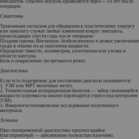
имплантов. Обычно опухоль проявляется через 7–10 лет после
операции.
Симптомы
Тревожным сигналом для обращения к пластическому хирургу
или онкологу служат любые изменения вокруг импланта,
происходящие спустя годы после операции:
Поздняя серома: Внезапное, безболезненное и резкое увеличение
груди в объеме из-за скопления жидкости.
Ощущение тяжести, асимметрия, уплотнения или узелки в
области капсулы.
Боль и покраснение (встречаются реже).
Диагностика
Если есть подозрения, для постановки диагноза назначаются:
1. УЗИ или МРТ молочных желез.
2. Тонкоигольная аспирационная биопсия — забор скопившейся
жидкости (серомы) на анализ (проводится строго под контролем
УЗИ).
3. Иммуногистохимическое исследование полученного
материала.
Лечение
При своевременной диагностике прогноз крайне
благоприятный — заболевание полностью излечимо.