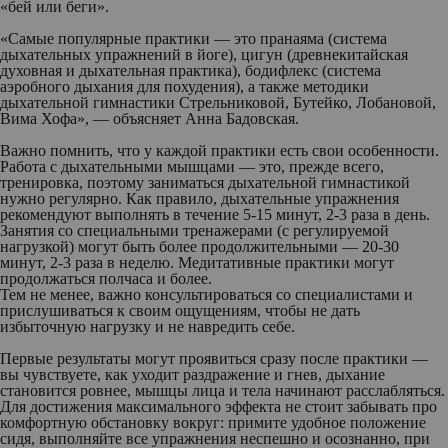
«бей или беги».
«Самые популярные практики — это пранаяма (система
дыхательных упражнений в йоге), цигун (древнекитайская
духовная и дыхательная практика), бодифлекс (система
аэробного дыхания для похудения), а также методики
дыхательной гимнастики Стрельниковой, Бутейко, Лобановой,
Вима Хофа», —
объясняет Анна Бадовская
.
Важно помнить, что у каждой практики есть свои особенности.
Работа с дыхательными мышцами — это, прежде всего,
тренировка, поэтому заниматься дыхательной гимнастикой
нужно регулярно. Как правило, дыхательные упражнения
рекомендуют выполнять в течение 5-15 минут, 2-3 раза в день.
Занятия со специальными тренажерами (с регулируемой
нагрузкой) могут быть более продолжительными — 20-30
минут, 2-3 раза в неделю. Медитативные практики могут
продолжаться полчаса и более.
Тем не менее, важно консультироваться со специалистами и
прислушиваться к своим ощущениям, чтобы не дать
избыточную нагрузку и не навредить себе.
Первые результаты могут проявиться сразу после практики —
вы чувствуете, как уходит раздражение и гнев, дыхание
становится ровнее, мышцы лица и тела начинают расслабляться.
Для достижения максимального эффекта не стоит забывать про
комфортную обстановку вокруг: примите удобное положение
сидя, выполняйте все упражнения неспешно и осознанно, при