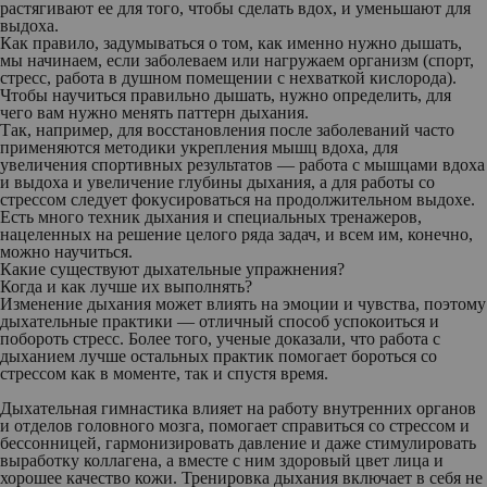
растягивают ее для того, чтобы сделать вдох, и уменьшают для
выдоха.
Как правило, задумываться о том, как именно нужно дышать,
мы начинаем, если заболеваем или нагружаем организм (спорт,
стресс, работа в душном помещении с нехваткой кислорода).
Чтобы научиться правильно дышать, нужно определить, для
чего вам нужно менять паттерн дыхания.
Так, например, для восстановления после заболеваний часто
применяются методики укрепления мышц вдоха, для
увеличения спортивных результатов — работа с мышцами вдоха
и выдоха и увеличение глубины дыхания, а для работы со
стрессом следует фокусироваться на продолжительном выдохе.
Есть много техник дыхания и специальных тренажеров,
нацеленных на решение целого ряда задач, и всем им, конечно,
можно научиться.
Какие существуют дыхательные упражнения?
Когда и как лучше их выполнять?
Изменение дыхания может влиять на эмоции и чувства, поэтому
дыхательные практики — отличный способ успокоиться и
побороть стресс. Более того, ученые доказали, что работа с
дыханием лучше остальных практик помогает бороться со
стрессом как в моменте, так и спустя время.
Дыхательная гимнастика влияет на работу внутренних органов
и отделов головного мозга, помогает справиться со стрессом и
бессонницей, гармонизировать давление и даже стимулировать
выработку коллагена, а вместе с ним здоровый цвет лица и
хорошее качество кожи. Тренировка дыхания включает в себя не