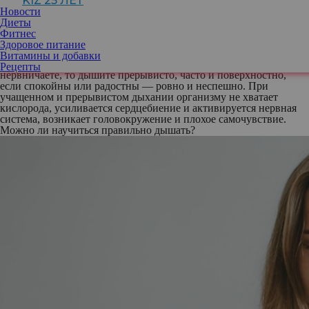
KIZ 25 ЛЕТ
газа. То, как это происходит, влияет на самочувствие и
Новости
работоспособность.
Диеты
Фитнес
Чаще всего мы даже не замечаем, как может меняться ритм
Здоровое питание
дыхания из-за тревог и стрессов. Исследования показали, что
Витамины и добавки
дыхание напрямую связано с эмоциями. Когда вы испуганы или
Рецепты
нервничаете, то дышите прерывисто, часто и поверхностно,
если спокойны или радостны — ровно и неспешно. При
учащенном и прерывистом дыхании организму не хватает
кислорода, усиливается сердцебиение и активируется нервная
система, возникает головокружение и плохое самочувствие.
Можно ли научиться правильно дышать?