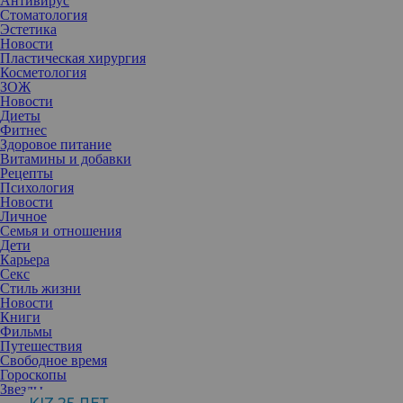
Антивирус
Стоматология
Эстетика
Новости
Пластическая хирургия
Косметология
ЗОЖ
Новости
Диеты
Фитнес
Здоровое питание
Витамины и добавки
Рецепты
Психология
Новости
Личное
Семья и отношения
Дети
Карьера
Секс
Рассказываем о том, какую роль играют дыхательные мыщцы в
Стиль жизни
самочувствии, и как их тренировка поможет научиться
Новости
справляться со стрессом.
Книги
Анна Бадовская, cоздатель спортивного
Фильмы
устройства для тренировки дыхания O2IN
Путешествия
Свободное время
Дыхание — естественный и неосознанный процесс организма.
Гороскопы
В течение дня человек совершает до 20 000 вдохов и выдохов,
Звезды
обеспечивая поступление в организм кислорода и углекислого