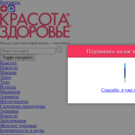
Контакты
Занимает всего минуту в день! Несложный лайфхак помогает
активизировать рост волос и мозговую деятельность
Подпишись на нас в
Toggle navigation
Красота
Новости
Макияж
Лицо
Тело
Волосы
Спасибо, я уже 
Маникюр
Ароматы
Ингредиенты
Салонные процедуры
Здоровье
Новости
Заболевания
Женское здоровье
Беременность и роды