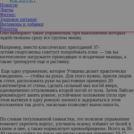
KIZ 25 ЛЕТ
первый взгляд может показаться сложным.
Новости
Диеты
Фитнес
Ляйсан Утяшева всегда говорит: если вы хотите быстро похудеть
Здоровое питание
и при этом стать обладательницей красивого рельефного
Витамины и добавки
тела, нужно присмотреться к тренировкам балерин и гимнасток.
Рецепты
Они выбирают такие упражнения, при выполнении которых
задействованы сразу все группы мышц.
Например, вместо классических приседаний 37-
летняя спортсменка советует попробовать плие — так вы
интенсивнее нагружаете приводящие и ягодичные мышцы, а
также тренируете еще и растяжку.
Еще одно упражнение, которое Утяшева делает практически
ежедневно, — стойка на руках. Для этого нужно, присев лицом
к стене, расположить руки на расстоянии примерно 20
сантиметров от стены, сделать сильный мах ногой вверх,
одновременно отталкиваясь второй ногой от пола. Затем Ляйсан
рекомендует занять ровное, устойчивое положение (тело при
этом вытянув в одну ровную линию) и задержаться в этом
положении так долго, насколько позволяет выносливость.
По словам титулованной гимнастки, это полезное упражнение
поможет укрепить корпус, улучшить осанку, избавит от болей в
спине и шее, а также нормализует кровообращение. Всего за 30-
40 секунд стойки на руках организм сжигает примерно 10-15