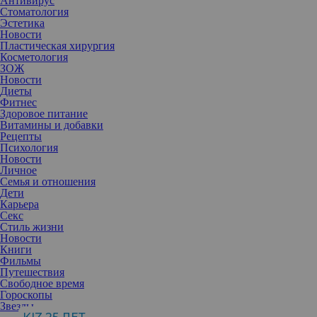
Антивирус
Стоматология
Эстетика
Новости
Пластическая хирургия
Косметология
ЗОЖ
Новости
Диеты
Фитнес
Здоровое питание
Витамины и добавки
Рецепты
Психология
Новости
Личное
Семья и отношения
Дети
Карьера
Секс
Стиль жизни
Новости
Книги
Фильмы
Путешествия
Свободное время
Гороскопы
Чтобы поддерживать тело и мозг в тонусе, а еще не допускать
Звезды
поредения волос, существует упражнение, которое только на