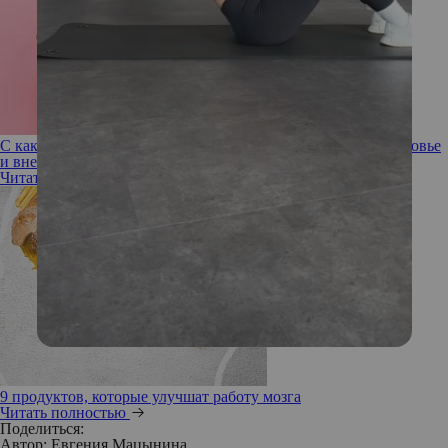
С какой стати! Как осанка способна влиять на женское здоровье
и внешность
Читать полностью
9 продуктов, которые улучшат работу мозга
Читать полностью
Поделиться:
Автор:
Евгения Мацынина