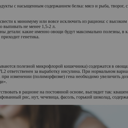
одукты с насыщенным содержанием белка: мясо и рыба, творог,
вести к минимуму или вовсе исключить из рациона: с высоким 
 выпивать не менее 1,5-2 л.
жны детали: какие именно овощи будут максимально полезны, в к
 приходит генетика.
тываются полезной микрофлорой кишечника) содержатся в овоща
F7L2 ответственен за выработку инсулина. При нормальном вари
 при изменении (полиморфизме) гена необходимо увеличить доз
щи».
твовать в рационе на постоянной основе, выглядит так: квашен
ифованный рис, нут, чечевица, фасоль, горький шоколад, содерж