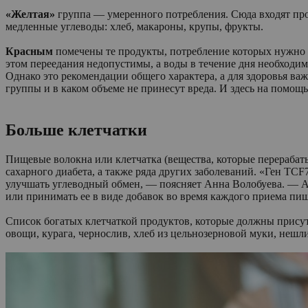
«Желтая»
группа — умеренного потребления. Сюда входят пр
медленные углеводы: хлеб, макароны, крупы, фрукты.
Красным
помечены те продукты, потребление которых нужно с
этом переедания недопустимы, а воды в течение дня необходимо
Однако это рекомендации общего характера, а для здоровья ва
группы и в каком объеме не принесут вреда. И здесь на помощь
Больше клетчатки
Пищевые волокна или клетчатка (вещества, которые перераба
сахарного диабета, а также ряда других заболеваний. «Ген TC
улучшать углеводный обмен, — поясняет Анна Волобуева. — А
или принимать ее в виде добавок во время каждого приема пи
Список богатых клетчаткой продуктов, которые должны присутс
овощи, курага, чернослив, хлеб из цельнозерновой муки, нешл