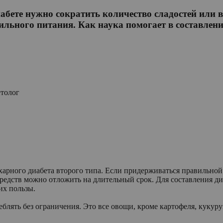
абете нужно сократить количество сладостей или во
льного питания. Как наука помогает в составлени
етолог
арного диабета второго типа. Если придерживаться правильной 
средств можно отложить на длительный срок. Для составления д
их пользы.
лять без ограничения. Это все овощи, кроме картофеля, кукуруз