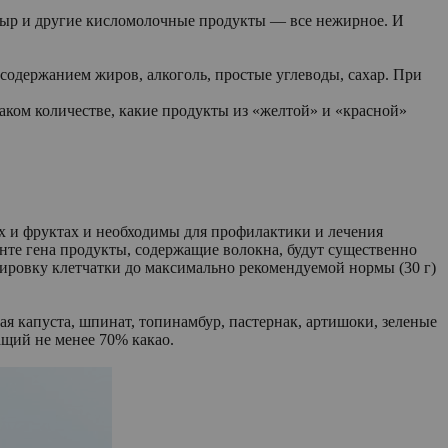
 сыр и другие кисломолочные продукты — все нежирное. И
содержанием жиров, алкоголь, простые углеводы, сахар. При
аком количестве, какие продукты из «желтой» и «красной»
х и фруктах и необходимы для профилактики и лечения
анте гена продукты, содержащие волокна, будут существенно
ировку клетчатки до максимально рекомендуемой нормы (30 г)
ая капуста, шпинат, топинамбур, пастернак, артишоки, зеленые
ащий не менее 70% какао.