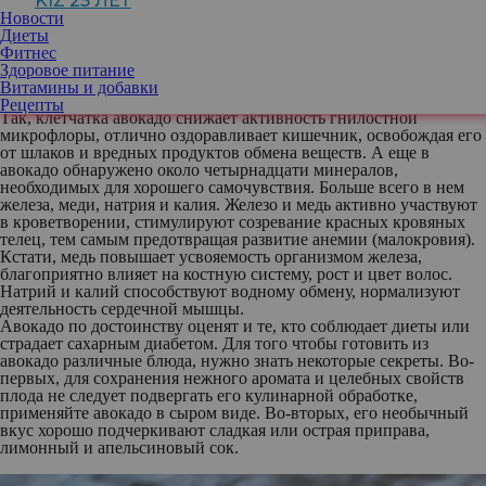
KIZ 25 ЛЕТ
систему. Как утверждают современные ученые, недостаток в
Новости
организме этих незаменимых пищевых веществ является одной
Диеты
из основных причин нарушения обмена холестерина и развития
Фитнес
атеросклероза. Достаточно ввести авокадо в ваш рацион, чтобы
Здоровое питание
избежать проблем с сердцем.
Витамины и добавки
Незаменим заморский плод и для желудочно-кишечного тракта.
Рецепты
Так, клетчатка авокадо снижает активность гнилостной
микрофлоры, отлично оздоравливает кишечник, освобождая его
от шлаков и вредных продуктов обмена веществ. А еще в
авокадо обнаружено около четырнадцати минералов,
необходимых для хорошего самочувствия. Больше всего в нем
железа, меди, натрия и калия. Железо и медь активно участвуют
в кроветворении, стимулируют созревание красных кровяных
телец, тем самым предотвращая развитие анемии (малокровия).
Кстати, медь повышает усвояемость организмом железа,
благоприятно влияет на костную систему, рост и цвет волос.
Натрий и калий способствуют водному обмену, нормализуют
деятельность сердечной мышцы.
Авокадо по достоинству оценят и те, кто соблюдает диеты или
страдает сахарным диабетом. Для того чтобы готовить из
авокадо различные блюда, нужно знать некоторые секреты. Во-
первых, для сохранения нежного аромата и целебных свойств
плода не следует подвергать его кулинарной обработке,
применяйте авокадо в сыром виде. Во-вторых, его необычный
вкус хорошо подчеркивают сладкая или острая приправа,
лимонный и апельсиновый сок.