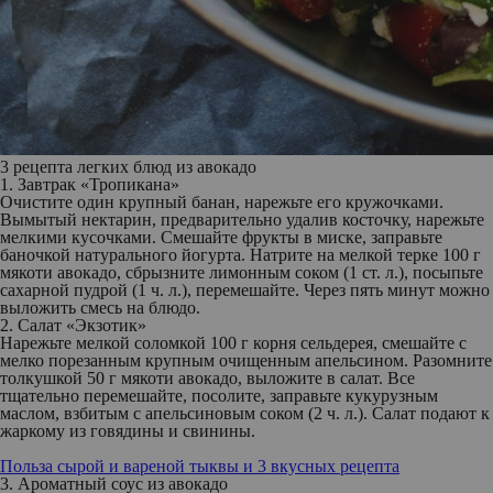
3 рецепта легких блюд из авокадо
1. Завтрак «Тропикана»
Очистите один крупный банан, нарежьте его кружочками.
Вымытый нектарин, предварительно удалив косточку, нарежьте
мелкими кусочками. Смешайте фрукты в миске, заправьте
баночкой натурального йогурта. Натрите на мелкой терке 100 г
мякоти авокадо, сбрызните лимонным соком (1 ст. л.), посыпьте
сахарной пудрой (1 ч. л.), перемешайте. Через пять минут можно
выложить смесь на блюдо.
2. Салат «Экзотик»
Нарежьте мелкой соломкой 100 г корня сельдерея, смешайте с
мелко порезанным крупным очищенным апельсином. Разомните
толкушкой 50 г мякоти авокадо, выложите в салат. Все
тщательно перемешайте, посолите, заправьте кукурузным
маслом, взбитым с апельсиновым соком (2 ч. л.). Салат подают к
жаркому из говядины и свинины.
Польза сырой и вареной тыквы и 3 вкусных рецепта
3. Ароматный соус из авокадо