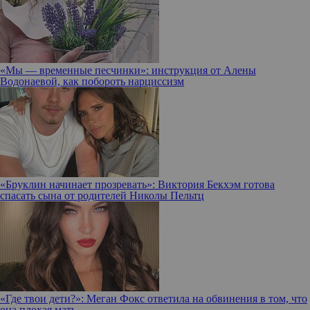
«Мы — временные песчинки»: инструкция от Алены
Водонаевой, как побороть нарциссизм
«Бруклин начинает прозревать»: Виктория Бекхэм готова
спасать сына от родителей Николы Пельтц
«Где твои дети?»: Меган Фокс ответила на обвинения в том, что
она плохая мать