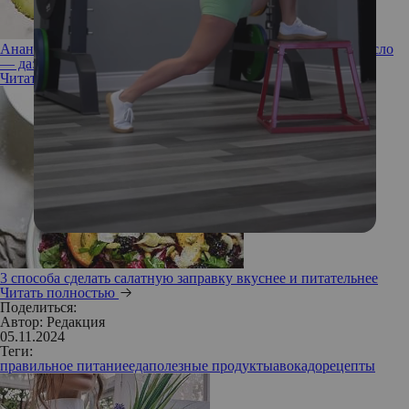
Ананас не поможет похудеть, а вот авокадо и оливковое масло
— да: советы врача
Читать полностью
3 способа сделать салатную заправку вкуснее и питательнее
Читать полностью
Поделиться:
Автор:
Редакция
05.11.2024
Теги:
правильное питание
еда
полезные продукты
авокадо
рецепты