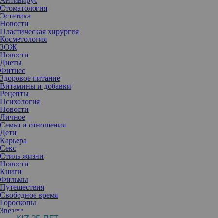
Антивирус
Стоматология
Эстетика
Новости
Пластическая хирургия
Косметология
ЗОЖ
Новости
Диеты
Фитнес
Здоровое питание
Витамины и добавки
Рецепты
Психология
Новости
Личное
Семья и отношения
Дети
Карьера
Секс
Изысканным вкусом авокадо восхищались еще древние ацтеки‚
Стиль жизни
майя и инки. На сегодняшний день существует более четырехсот
Новости
различных сортов этого плода: одни имеют гладкую зеленую
Книги
кожицу‚ другие одеты в грубый темный панцирь. Спелые
Фильмы
авокадо необыкновенно сочны‚ а по вкусу напоминают орехи.
Путешествия
Чем полезен авокадо
Свободное время
Созревший плод богат полезными ненасыщенными жирными
Гороскопы
кислотами, которые легко усваиваются, нормализуют обмен
Звезды
холестерина, благоприятно влияют на сердечно-сосудистую