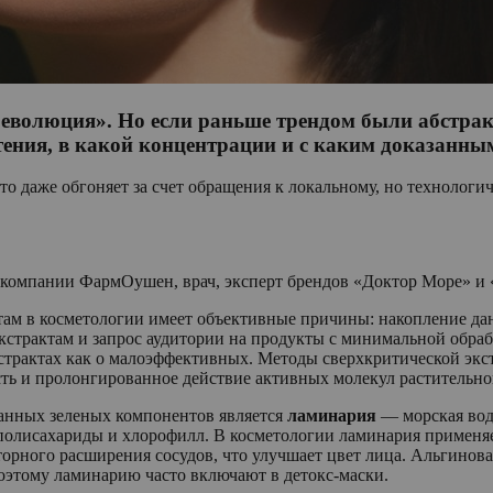
революция». Но если раньше трендом были абстрак
тения, в какой концентрации и с каким доказанн
-то даже обгоняет за счет обращения к локальному, но технолог
р компании ФармОушен, врач, эксперт брендов «Доктор Море» и
там в косметологии имеет объективные причины: накопление да
кстрактам и запрос аудитории на продукты с минимальной обра
кстрактах как о малоэффективных. Методы сверхкритической экс
ть и пролонгированное действие активных молекул растительно
анных зеленых компонентов является
ламинария
— морская во
 полисахариды и хлорофилл. В косметологии ламинария применя
торного расширения сосудов, что улучшает цвет лица. Альгинов
оэтому ламинарию часто включают в детокс-маски.