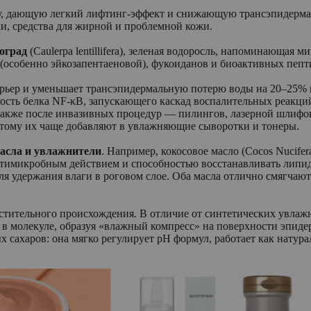
ку, дающую легкий лифтинг-эффект и снижающую трансэпидерм
ки, средства для жирной и проблемной кожи.
оград
(Caulerpa lentillifera), зеленая водоросль, напоминающая
особенно эйкозапентаеновой), фукоиданов и биоактивных пепт
арьер и уменьшает трансэпидермальную потерю воды на 20–25%
ть белка NF-κB, запускающего каскад воспалительных реакций.
 также после инвазивных процедур — пилингов, лазерной шлифовк
этому их чаще добавляют в увлажняющие сыворотки и тонеры.
асла и увлажнители
. Например, кокосовое масло (Cocos Nucifer
антимикробным действием и способностью восстанавливать липи
ля удержания влаги в роговом слое. Оба масла отлично смягчают
стительного происхождения. В отличие от синтетических увлажн
 в молекуле, образуя «влажный компресс» на поверхности эпидерм
 сахаров: она мягко регулирует pH формул, работает как натур