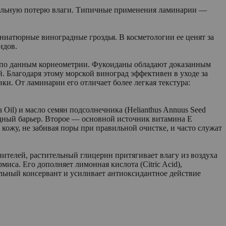
альную потерю влаги. Типичные применения ламинарии —
 миниатюрные виноградные гроздья. В косметологии ее ценят за
идов.
 по данным корнеометрии. Фукоиданы обладают доказанным
 Благодаря этому морской виноград эффективен в уходе за
и. От ламинарии его отличает более легкая текстура:
a Oil) и масло семян подсолнечника (Helianthus Annuus Seed
дный барьер. Второе — основной источник витамина Е
 кожу, не забивая поры при правильной очистке, и часто служат
ителей, растительный глицерин притягивает влагу из воздуха
иса. Его дополняет лимонная кислота (Citric Acid),
альный консервант и усиливает антиоксидантное действие