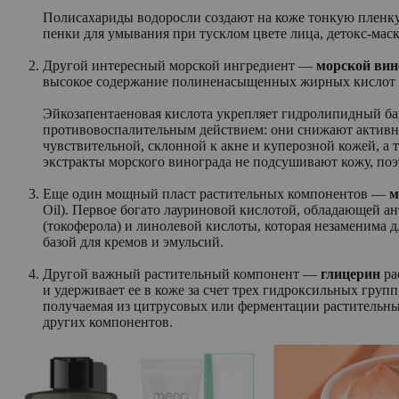
Полисахариды водоросли создают на коже тонкую плен
пенки для умывания при тусклом цвете лица, детокс-мас
Другой интересный морской ингредиент —
морской вин
высокое содержание полиненасыщенных жирных кислот (
Эйкозапентаеновая кислота укрепляет гидролипидный б
противовоспалительным действием: они снижают активнос
чувствительной, склонной к акне и куперозной кожей, а
экстракты морского винограда не подсушивают кожу, по
Еще один мощный пласт растительных компонентов —
м
Oil). Первое богато лауриновой кислотой, обладающей 
(токоферола) и линолевой кислоты, которая незаменима д
базой для кремов и эмульсий.
Другой важный растительный компонент —
глицерин
ра
и удерживает ее в коже за счет трех гидроксильных групп
получаемая из цитрусовых или ферментации растительных
других компонентов.