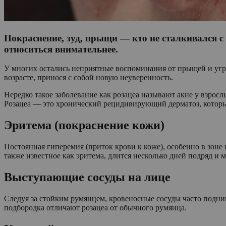
Покраснение, зуд, прыщи — кто не сталкивался с
относиться внимательнее.
У многих остались неприятные воспоминания от прыщей и угре
возрасте, принося с собой новую неуверенность.
Нередко такое заболевание как розацеа называют акне у взрослы
Розацеа — это хронический рецидивирующий дерматоз, которы
Эритема (покраснение кожи)
Постоянная гиперемия (приток крови к коже), особенно в зоне
также известное как эритема, длится несколько дней подряд и
Выступающие сосуды на лице
Следуя за стойким румянцем, кровеносные сосуды часто подни
подбородка отличают розацеа от обычного румянца.