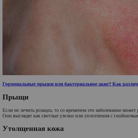
Гормональные прыщи или бактериальное акне? Как различ
Прыщи
Если не лечить розацеа, то со временем это заболевание може
Они выглядят как светлые узелки или уплотнения с гнойничкам
Утолщенная кожа