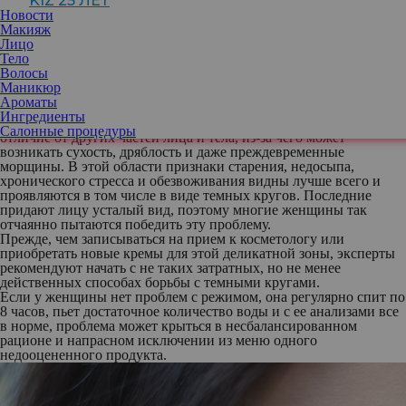
KIZ 25 ЛЕТ
Новости
Макияж
Лицо
Тело
Волосы
Иногда решить эту проблему можно, не посещая косметолога и
Маникюр
не приобретая дорогостоящие уходовые средства. Достаточно
Ароматы
пересмотреть свое питание.
Ингредиенты
В коже вокруг глаз не так много сальных желез и коллагена, в
Салонные процедуры
отличие от других частей лица и тела, из-за чего может
возникать сухость, дряблость и даже преждевременные
морщины. В этой области признаки старения, недосыпа,
хронического стресса и обезвоживания видны лучше всего и
проявляются в том числе в виде темных кругов. Последние
придают лицу усталый вид, поэтому многие женщины так
отчаянно пытаются победить эту проблему.
Прежде, чем записываться на прием к косметологу или
приобретать новые кремы для этой деликатной зоны, эксперты
рекомендуют начать с не таких затратных, но не менее
действенных способах борьбы с темными кругами.
Если у женщины нет проблем с режимом, она регулярно спит по
8 часов, пьет достаточное количество воды и с ее анализами все
в норме, проблема может крыться в несбалансированном
рационе и напрасном исключении из меню одного
недооцененного продукта.