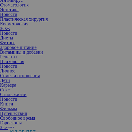
Антивирус
Стоматология
Эстетика
Новости
Пластическая хирургия
Косметология
ЗОЖ
Новости
Диеты
Фитнес
Здоровое питание
Витамины и добавки
Рецепты
Психология
Новости
Личное
Семья и отношения
Дети
Карьера
Если вы хотите получать цветы без повода, то сначала
Секс
порадуйте мужчину, не привязываясь к какому-то конкретному
Стиль жизни
случаю. Сделать приятное легко: приготовьте его любимую еду,
Новости
а лучше подарите один из крутых гаджетов для ухода за собой.
Книги
Очищающая щеточка для лица и бороды Luna 3 Men, Foreo
Фильмы
Путешествия
Свободное время
Гороскопы
Звезды