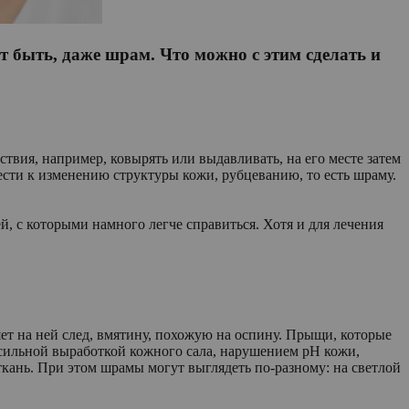
ет быть, даже шрам. Что можно с этим сделать и
вия, например, ковырять или выдавливать, на его месте затем
сти к изменению структуры кожи, рубцеванию, то есть шраму.
й, с которыми намного легче справиться. Хотя и для лечения
яет на ней след, вмятину, похожую на оспину. Прыщи, которые
 сильной выработкой кожного сала, нарушением pH кожи,
ткань. При этом шрамы могут выглядеть по-разному: на светлой