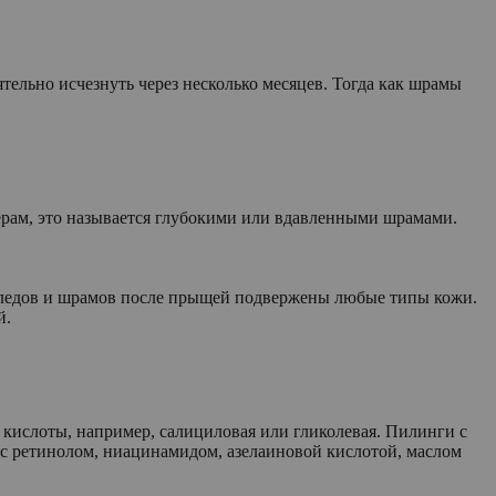
тельно исчезнуть через несколько месяцев. Тогда как шрамы
ерам, это называется глубокими или вдавленными шрамами.
 следов и шрамов после прыщей подвержены любые типы кожи.
й.
 кислоты, например, салициловая или гликолевая. Пилинги с
 с ретинолом, ниацинамидом, азелаиновой кислотой, маслом