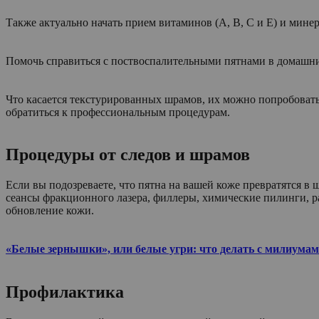
Также актуально начать прием витаминов (А, В, С и Е) и мине
Помочь справиться с поствоспалительными пятнами в домашних
Что касается текстурированных шрамов, их можно попробовать
обратиться к профессиональным процедурам.
Процедуры от следов и шрамов
Если вы подозреваете, что пятна на вашей коже превратятся в
сеансы фракционного лазера, филлеры, химические пилинги, р
обновление кожи.
«Белые зернышки», или белые угри: что делать с милиумам
Профилактика