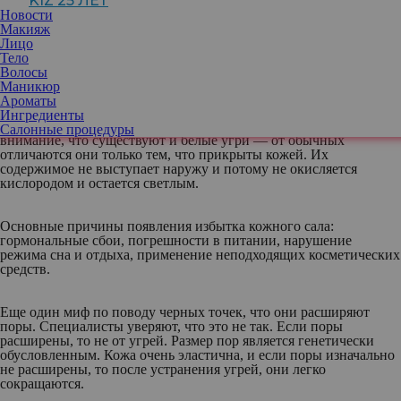
KIZ 25 ЛЕТ
Таким образом появляется так называется кератиновая пробка,
Новости
известная как комедон.
Макияж
Лицо
Тело
Причем темный цвет комедону придает вовсе не скопившаяся
Волосы
грязь, как полагают многие. Дело в том, что когда скопившееся в
Маникюр
порах начинает выступать наружу, то в соприкосновении с
Ароматы
кислородом, меланин, содержащийся в коже вступает с ним в
Ингредиенты
реакцию, в результате чего все окисляется и чернеет. Обратите
Салонные процедуры
внимание, что существуют и белые угри — от обычных
отличаются они только тем, что прикрыты кожей. Их
содержимое не выступает наружу и потому не окисляется
кислородом и остается светлым.
Основные причины появления избытка кожного сала:
гормональные сбои, погрешности в питании, нарушение
режима сна и отдыха, применение неподходящих косметических
средств.
Еще один миф по поводу черных точек, что они расширяют
поры. Специалисты уверяют, что это не так. Если поры
расширены, то не от угрей. Размер пор является генетически
обусловленным. Кожа очень эластична, и если поры изначально
не расширены, то после устранения угрей, они легко
сокращаются.