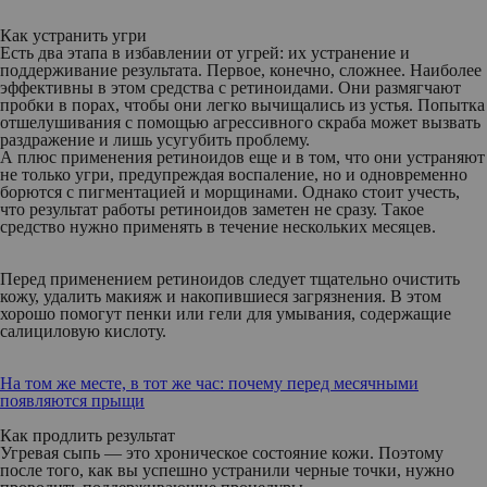
Как устранить угри
Есть два этапа в избавлении от угрей: их устранение и
поддерживание результата. Первое, конечно, сложнее. Наиболее
эффективны в этом средства с ретиноидами. Они размягчают
пробки в порах, чтобы они легко вычищались из устья. Попытка
отшелушивания с помощью агрессивного скраба может вызвать
раздражение и лишь усугубить проблему.
А плюс применения ретиноидов еще и в том, что они устраняют
не только угри, предупреждая воспаление, но и одновременно
борются с пигментацией и морщинами. Однако стоит учесть,
что результат работы ретиноидов заметен не сразу. Такое
средство нужно применять в течение нескольких месяцев.
Перед применением ретиноидов следует тщательно очистить
кожу, удалить макияж и накопившиеся загрязнения. В этом
хорошо помогут пенки или гели для умывания, содержащие
салициловую кислоту.
На том же месте, в тот же час: почему перед месячными
появляются прыщи
Как продлить результат
Угревая сыпь — это хроническое состояние кожи. Поэтому
после того, как вы успешно устранили черные точки, нужно