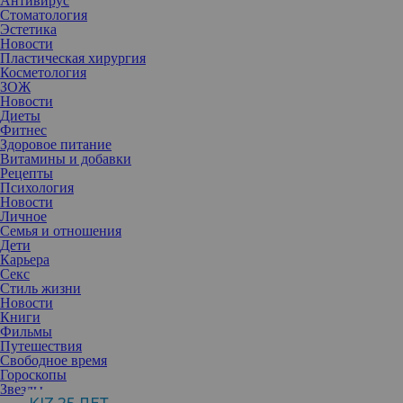
Антивирус
Стоматология
Эстетика
Новости
Пластическая хирургия
Косметология
ЗОЖ
Новости
Диеты
Фитнес
Здоровое питание
Витамины и добавки
Рецепты
Психология
Новости
Личное
Семья и отношения
Дети
Карьера
Секс
Стиль жизни
Эти мелкие и неприятные образования на носу преследуют даже
Новости
самую холеную кожу. Они могут появиться у любого человека,
Книги
несмотря на хорошее очищение и качественный и недешевый
Фильмы
уход. Узнаем, как они возникают и как про них забыть.
Путешествия
Свободное время
Гороскопы
Черные точки, или угри, возникают, когда пора забивается
Звезды
избытками кожного сала, отмершими клетками и бактериями.