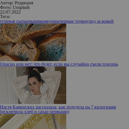
Автор:
Редакция
Фото: Unsplash
22.07.2022
Теги:
угревая сыпь
прыщи
комедоны
черные точки
уход за кожей
Опасно или нет: что будет, если вы случайно съели плесень
Настя Каменских рассказала, как похудела на 7 килограмм
(исключила хлеб и сахар первыми)