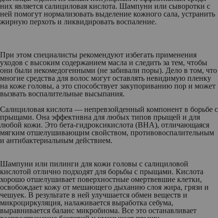
них является салициловая кислота. Шампуни или сыворотки с
ней помогут нормализовать выделение кожного сала, устранить
жирную перхоть и ликвидировать воспаление.
При этом специалисты рекомендуют избегать применения
уходов с высоким содержанием масла и следить за тем, чтобы
они были некомедогенными (не забивали поры). Дело в том, что
многие средства для волос могут оставлять невидимую пленку
на коже головы, а это способствует закупориванию пор и может
вызвать воспалительные высыпания.
Салициловая кислота — непревзойденный компонент в борьбе с
прыщами. Она эффективна для любых типов прыщей и для
любой кожи. Это бета-гидроксикислота (BHA), отличающаяся
мягким отшелушивающим свойством, противовоспалительным
и антибактериальным действием.
Шампуни или пилинги для кожи головы с салициловой
кислотой отлично подходят для борьбы с прыщами. Кислота
хорошо отшелушивает поверхностные омертвевшие клетки,
освобождает кожу от мешающего дыханию слоя жира, грязи и
чешуек. В результате в ней улучшается обмен веществ и
микроциркуляция, налаживается выработка себума,
выравнивается баланс микробиома. Все это останавливает