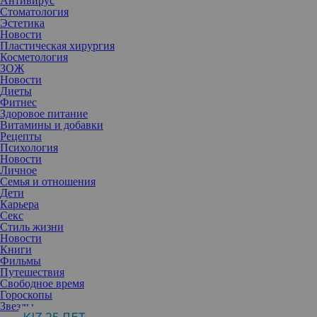
Антивирус
Стоматология
Эстетика
Новости
Пластическая хирургия
Косметология
ЗОЖ
Новости
Диеты
Фитнес
Здоровое питание
Витамины и добавки
Рецепты
Психология
Новости
Личное
Семья и отношения
Дети
Карьера
Секс
Стиль жизни
Как ни странно, прыщи на голове — весьма распространенное
Новости
явление. Просто об этом не все предпочитают говорить. Однако
Книги
удивляться здесь нечему, на голове такая же кожа, как и везде, и
Фильмы
прыщи могут появиться практически на любом ее участке.
Путешествия
Свободное время
Гороскопы
На коже головы есть такие же сальные железы, и они работают
Звезды
так же, как и на лице. Если возникают проблемы, то все это