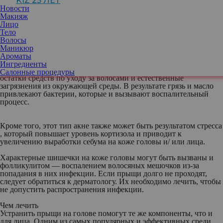
KIZ 25 ЛЕТ
может отразиться точно таким же образом, что и на лице, —
Новости
появлением воспалительных элементов. Что именно может
Макияж
вызвать такие прыщи, как этого можно избежать и что делать,
Лицо
если они появились, рассказываем.
Тело
Волосы
В чем причина
Маникюр
Одна из самых частых причин в том, что прыщи на коже головы
Ароматы
могут возникать, когда поры забиваются кожным салом
Ингредиенты
(себумом) и омертвевшими клетками. Сюда же добавляются
Салонные процедуры
остатки средств по уходу за волосами и естественные
загрязнения из окружающей среды. В результате грязь и масло
привлекают бактерии, которые и вызывают воспалительный
процесс.
Кроме того, этот тип акне также может быть результатом стресса
, который повышает уровень кортизола и приводит к
увеличению выработки себума на коже головы и/ или лица.
Характерные шишечки на коже головы могут быть вызваны и
фолликулитом — воспалением волосяных мешочков из-за
попадания в них инфекции. Если прыщи долго не проходят,
следует обратиться к дерматологу. Их необходимо лечить, чтобы
не допустить распространения инфекции.
Чем лечить
Устранить прыщи на голове помогут те же компоненты, что и
для лица. Одним из самых популярных и эффективных среди