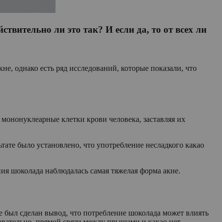
твительно ли это так? И если да, то от всех ли
е, однако есть ряд исследований, которые показали, что
мононуклеарные клетки крови человека, заставляя их
ьтате было установлено, что употребление несладкого какао
ния шоколада наблюдалась самая тяжелая форма акне.
е был сделан вывод, что потребление шоколада может влиять
вательно, прямой связи между прыщами и какао нет.