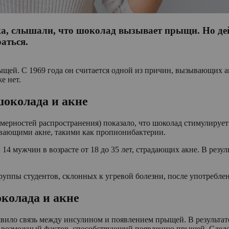
ка, слышали, что шоколад вызывает прыщи. Но дейс
аться.
ей. С 1969 года он считается одной из причин, вызывающих акн
е нет.
шоколада и акне
ерностей распространения) показало, что шоколад стимулирует 
ывающими акне, такими как пропионибактерии.
14 мужчин в возрасте от 18 до 35 лет, страдающих акне. В резул
 группы студентов, склонных к угревой болезни, после употребле
колада и акне
ыявило связь между инсулином и появлением прыщей. В результат
ак возможный фактор, способствующий появлению прыщей. Следо