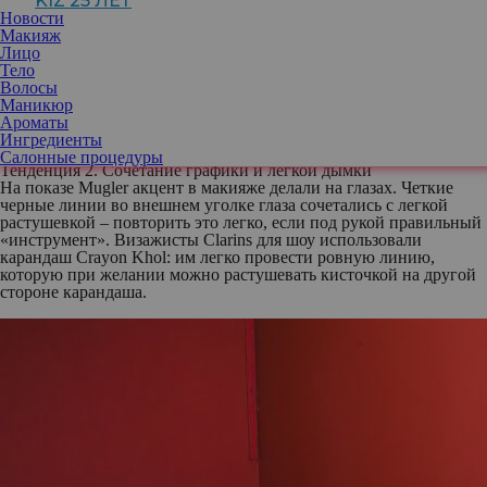
KIZ 25 ЛЕТ
подушечке Everlasting Cushion SPF 50 от Clarins. Но не думайте,
Новости
что здесь можно обойтись одним хорошим тональником! Какое
Макияж
бы хорошее покрытие он ни давал, результат во многом зависит
Лицо
от состояния кожи: без продуманной системы ухода тут не
Тело
обойтись. Моделям на шоу также наносили на лицо сыворотку
Волосы
Double Serum: она моментально увлажняет и дает заметный
Маникюр
эффект лифтинга. Такую сыворотку можно смешивать с
Ароматы
тональным кремом для дополнительного сияния и приятной
Ингредиенты
текстуры.
Салонные процедуры
Тенденция 2. Сочетание графики и легкой дымки
На показе Mugler акцент в макияже делали на глазах. Четкие
черные линии во внешнем уголке глаза сочетались с легкой
растушевкой – повторить это легко, если под рукой правильный
«инструмент». Визажисты Clarins для шоу использовали
карандаш Crayon Khol: им легко провести ровную линию,
которую при желании можно растушевать кисточкой на другой
стороне карандаша.