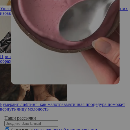
Ушла эпоха! Девушка-мем с бровями на пол-лба наконец от них
избавилась
Прическа Малефисенты: Рената Литвинова показала новый
образ
Бумеранг-лифтинг: как малотравматичная процедура поможет
вернуть лицу молодость
Наши рассылки
Согласен с
соглашением об использовании