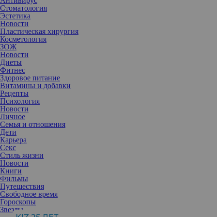
Антивирус
Стоматология
Эстетика
Новости
Пластическая хирургия
Косметология
ЗОЖ
Новости
Диеты
Фитнес
Здоровое питание
Витамины и добавки
Рецепты
Психология
Новости
Личное
Семья и отношения
Дети
Карьера
Секс
Стиль жизни
Новости
Книги
Фильмы
Путешествия
Тенденция 1. Сияющий тон лица
Свободное время
Сияющая здоровьем идеальная кожа давно в тренде и уступать
Гороскопы
своих позиций не собирается. На показе Mugler ровный и
Звезды
естественный тон создавали Устойчивым тональным кремом в