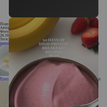
Поделиться:
Автор:
Редакция
Фото: Архивы пресс-служб
26.10.2017
Теги:
макияж с показа
как повторить макияж с показа
Mugler
Clarins
Рецепт от шефа: финский рыбный суп из лосося со сливками