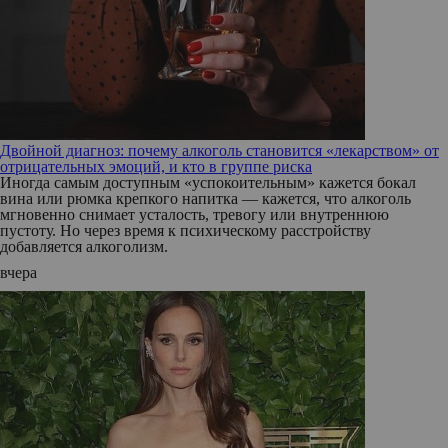
Двойной диагноз: почему алкоголь становится «лекарством» от
отрицательных эмоций, и кто в группе риска
Иногда самым доступным «успокоительным» кажется бокал
вина или рюмка крепкого напитка — кажется, что алкоголь
мгновенно снимает усталость, тревогу или внутреннюю
пустоту. Но через время к психическому расстройству
добавляется алкоголизм.
вчера