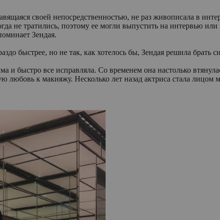
авящаяся своей непосредственностью, не раз живописала в интер
огда не тратились, поэтому ее могли выпустить на интервью ил
поминает Зендая.
здо быстрее, но не так, как хотелось бы, Зендая решила брать с
сама и быстро все исправляла. Со временем она настолько втянула
ю любовь к макияжу. Несколько лет назад актриса стала лицом м