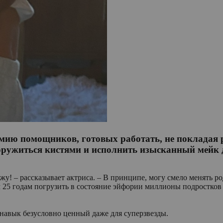
рмию помощников, готовых работать, не покладая р
ооружиться кистями и исполнить изысканный мейк
у! – рассказывает актриса. – В принципе, могу смело менять род
м 25 годам погрузить в состояние эйфории миллионы подростков 
 навык безусловно ценный даже для суперзвезды.