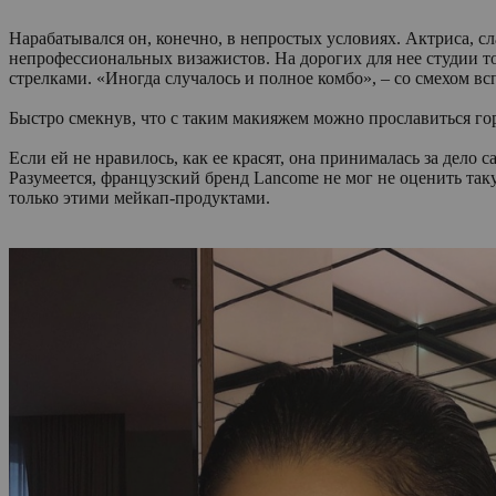
Нарабатывался он, конечно, в непростых условиях. Актриса, сл
непрофессиональных визажистов. На дорогих для нее студии т
стрелками. «Иногда случалось и полное комбо», – со смехом вс
Быстро смекнув, что с таким макияжем можно прославиться гора
Если ей не нравилось, как ее красят, она принималась за дело 
Разумеется, французский бренд Lancome не мог не оценить таку
только этими мейкап-продуктами.