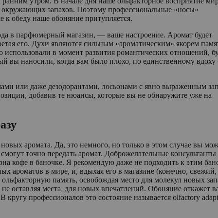
ранним утром. В начале дня наше ольфакторное восприятие мир
ь окружающих запахов. Поэтому профессиональные «носы»
же к обеду наше обоняние притупляется.
да в парфюмерный магазин, — ваше настроение. Аромат будет
ретая его. Духи являются сильным «ароматическим» якорем памя
что использовали в момент развития романтических отношений, б
й вы наносили, когда вам было плохо, по единственному вдоху 
мами или даже дезодорантами, лосьонами с явно выраженным за
зиции, добавив те нюансы, которые вы не обнаружите уже на
азу
новых аромата. Да, это немного, но только в этом случае вы мо
 смогут точно передать аромат. Доброжелательные консультанты 
рна кофе в баночке. Я рекомендую даже не подходить к этим бан
ых ароматов в мире, и, вдыхая его в магазине (конечно, свежий,
ою ольфакторную память, освобождая место для молекул новых зап
, не оставляя места для новых впечатлений. Обоняние откажет в
 кругу профессионалов это состояние называется olfactory adapt