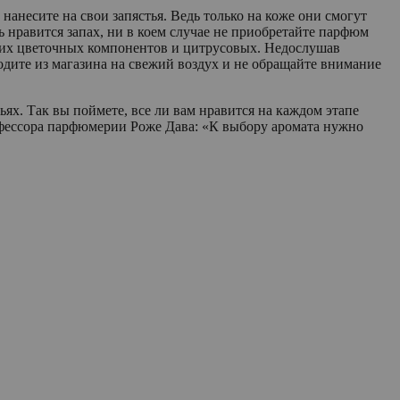
анесите на свои запястья. Ведь только на коже они смогут
 нравится запах, ни в коем случае не приобретайте парфюм
гких цветочных компоненто
в и цитрусовых. Недослушав
одите из магазина на свежий воздух и не обращайте внимание
ях. Так вы поймете, все ли вам нравится на каждом этапе
рофессора парфюмерии Роже Дава: «К выбору аромата нужно