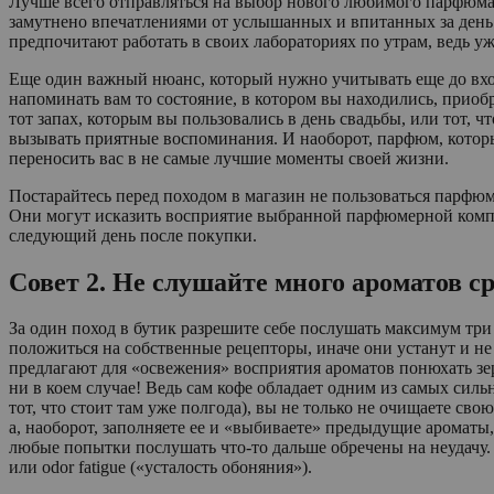
Лучше всего отправляться на выбор нового любимого парфюма 
замутнено впечатлениями от услышанных и впитанных за ден
предпочитают работать в своих лабораториях по утрам, ведь у
Еще один важный нюанс, который нужно учитывать еще до вхо
напоминать вам то состояние, в котором вы находились, приоб
тот запах, которым вы пользовались в день свадьбы, или тот, 
вызывать приятные воспоминания. И наоборот, парфюм, которы
переносить вас в не самые лучшие моменты своей жизни.
Постарайтесь перед походом в магазин не пользоваться парфю
Они могут исказить восприятие выбранной парфюмерной компо
следующий день после покупки.
Совет 2. Не слушайте много ароматов ср
За один поход в бутик разрешите себе послушать максимум три 
положиться на собственные рецепторы, иначе они устанут и не
предлагают для «освежения» восприятия ароматов понюхать зе
ни в коем случае! Ведь сам кофе обладает одним из самых сильн
тот, что стоит там уже полгода), вы не только не очищаете св
а, наоборот, заполняете ее и «выбиваете» предыдущие ароматы
любые попытки послушать что-то дальше обречены на неудачу. В
или odor fatigue («усталость обоняния»).