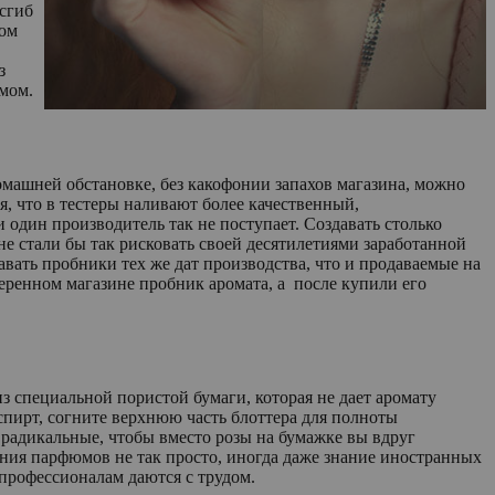
 сгиб
том
з
умом.
омашней обстановке, без какофонии запахов магазина, можно
, что в тестеры наливают более качественный,
один производитель так не поступает. Создавать столько
е стали бы так рисковать своей десятилетиями заработанной
вать пробники тех же дат производства, что и продаваемые на
ренном магазине пробник аромата, а после купили его
из специальной пористой бумаги, которая не дает аромату
спирт, согните верхнюю часть блоттера для полноты
ь радикальные, чтобы вместо розы на бумажке вы вдруг
ания парфюмов не так просто, иногда даже знание иностранных
же профессионалам даются с трудом.