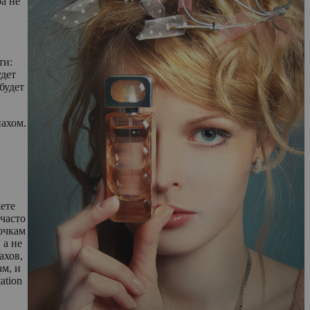
а не
ти:
удет
будет
пахом.
жете
часто
очкам
 а не
ахов,
ам, и
ation