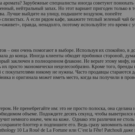
 два аромата? Зарубежные специалисты иногда советуют понюхать
твенный, нейтральный запах. Но этот вариант пригоден только в 
тва. Лучше выйдите на улицу, подышите воздухом, попейте
слизистых. А если рядом кафе, закажите теплый зеленый чай бе
«оживет», правда, ненадолго, поэтому используйте это время с 
ов – они очень помогают в выборе. Используя их спокойно, в д
ла до конца. Иногда клиенты обходят пробники стороной, думая
ый заключен в полноценном флаконе. Не верьте этому мифу, ни 
х просто экономически нецелесообразно. Кроме того, бренды н
 с покупателями никому не нужны. Часто продавцы стараются да
ка и оригинала может иметь место, когда вы получили в прове
ером. Не пренебрегайте им: это не просто полоска, она сделана 
обходимом объеме. Подождите десять секунд, чтобы выветрился 
вучит немного иначе, чем на коже. Однако эти различия не стол
сохраните блоттер и подпишите его. Ведь сразу запомнить назв
nthology 10 La Roué de La Fortune или C’est la Fête! Patchouli да