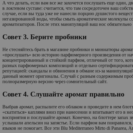
А что делать, если вам все же захочется послушать еще один,
в локтевом суставе: считается, что там сосредоточен ваш собс
случае, если вы туда уже не нанесли порцию душистого вещес
негазированной воды, чтобы смыть ароматические молекулы со 
ароматизаторов. После этих манипуляций ваш нос обязательно 
Совет 3. Берите пробники
Не стесняйтесь брать в магазине пробники и миниатюры аромат
«прослушать» всю историю парфюмерного произведения от нача
концентрированный и стойкий парфюм, отличный от того, котор
разных парфюмерных композиций и отдельно сертифицировать и
репутацией: скандалы и обвинения в обмане из-за манипуляций
данный момент оригиналы. Случай с разным содержимым пробни
полноразмерную версию через сомнительный сайт.
Совет 4. Слушайте аромат правильно
Выбрав аромат, распылите его облаком и проведите в нем блотт
«скатиться» каплями вниз при нанесении и впитывает его в не
восприятия и послушайте аромат. Конечно, на блоттере запах з
услышали апельсин на запястье. Если парфюм вам понравился, 
языков не помогает. Все эти Blu Mediterraneo Mirto di Panarea, A