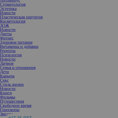
Антивирус
Стоматология
Эстетика
Новости
Пластическая хирургия
Косметология
ЗОЖ
Новости
Диеты
Фитнес
Здоровое питание
Витамины и добавки
Рецепты
Психология
Новости
Личное
Семья и отношения
Дети
Карьера
Секс
Стиль жизни
Все больше девушек желает узнать, на сколько процентов из 100
Новости
красива каждая, с помощью специальной маски Beauty Scanner,
Книги
бьющей рекорды популярности в ТикТоке. И хотя оценка маски
Фильмы
абсолютно рандомна, психотерапевты уже бьют тревогу и
Путешествия
предупреждают о реальном вреде для психики.
Свободное время
Гороскопы
Смотрим видео. Вот пользовательница ТикТока скрестила
Звезды
пальцы на удачу перед тем, как узнать, насколько