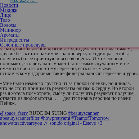
KIZ 25 ЛЕТ
привлекательна. Девушка включила популярную в соцсети
Новости
маску под названием Beauty Scanner — фильтр, который
Макияж
оценивает внешность по шкале от нуля до 100 процентов.
Лицо
«Надеюсь, мне повезет», — произносит девушка в напряженном
Тело
ожидании результата. Ей выпадает 14%. «Меня только что
Волосы
назвали уродиной, я не знаю, что и думать», — она смеется, а
Маникюр
затем нажимает на маску снова. Второй результат — 90%.
Ароматы
Ингредиенты
Все больше девушек «сканируют» свою внешность, чтобы
Салонные процедуры
узнать, насколько они красивы. Одни делают это с макияжем,
другие без, кто-то нажимает на проверку не один раз, чтобы
получить более приятную для себя оценку. И хотя многие
понимают, что результат может быть самым случайным и не
нужно относиться к этому серьезно, есть и те, чьему
психическому здоровью такие фильтры наносят серьезный урон.
«Мне было немного грустно из-за плохой оценки, но я знала,
что не стоит принимать результаты близко к сердцу. Во второй
раз я хотела посмотреть, смогу ли получить результат получше,
отчасти из любопытства», — делится наша героиня по имени
Пейдж.
@space_faery
RUDE IM SUING
#beautyscanner
#beautyscannerfilter
#howprettyami
#TeamofTomorrow
#howattractiveareyou
♬ sonido original - Esteve <3