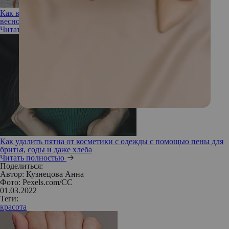
Как выглядит челка «горлышко бутылки» — самая модная
весной 2022
Читать полностью
Как удалить пятна от косметики с одежды с помощью пены для
бритья, соды и даже хлеба
Читать полностью
Поделиться:
Автор:
Кузнецова Анна
Фото: Pexels.com/CC
01.03.2022
Теги:
красота