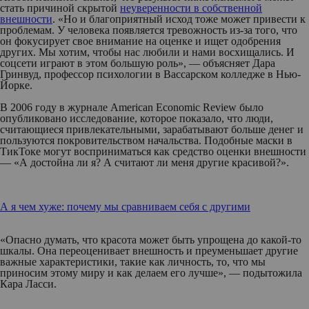
стать причиной скрытой
неуверенности в собственной
внешности
. «Но и благоприятный исход тоже может привести к
проблемам. У человека появляется тревожность из-за того, что
он фокусирует свое внимание на оценке и ищет одобрения
других. Мы хотим, чтобы нас любили и нами восхищались. И
соцсети играют в этом большую роль», — объясняет Дара
Гринвуд, профессор психологии в Вассарском колледже в Нью-
Йорке.
В 2006 году в журнале American Economic Review было
опубликовано исследование, которое показало, что люди,
считающиеся привлекательными, зарабатывают больше денег и
пользуются покровительством начальства. Подобные маски в
ТикТоке могут восприниматься как средство оценки внешности
— «А достойна ли я? А считают ли меня другие красивой?».
А я чем хуже: почему мы сравниваем себя с другими
«Опасно думать, что красота может быть упрощена до какой-то
шкалы. Она переоценивает внешность и преуменьшает другие
важные характеристики, такие как личность, то, что мы
приносим этому миру и как делаем его лучше», — подытожила
Кара Ласси.