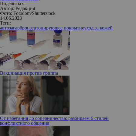
Поделиться:
Автор:
Редакция
Фото: Fotodom/Shutterstock
14.06.2023
Теги:
автозагар
бронзер
тонирующее покрытие
уход за кожей
Вакцинация против гриппа
От избегания до соперничества: разбираем 6 стилей
конфликтного общения