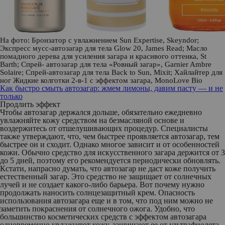
На фото: Бронзатор с увлажнением Sun Expertise,
Skeyndor
;
Экспресс мусс-автозагар для тела Glow 20,
James Read
; Масло
помадного дерева для усиления загара и красивого оттенка,
St
Barth
; Cпрей- автозагар для тела «Ровный загар»,
Garnier Ambre
Solaire
; Спрей-автозагар для тела Back to Sun,
Mixit
; Хайлайтер для
ног Жидкие колготки 2-в-1 с эффектом загара,
MonoLove Bio
Как быстро смыть автозагар: жмем лимоны, давим пасту — и не
только
Продлить эффект
Чтобы автозагар держался дольше, обязательно ежедневно
увлажняйте кожу средством на безмасляной основе и
воздержитесь от отшелушивающих процедур. Специалисты
также утверждают, что, чем быстрее проявляется автозагар, тем
быстрее он и сходит. Однако многое зависит и от особенностей
кожи. Обычно средство для искусственного загара держится от 3
до 5 дней, поэтому его рекомендуется периодически обновлять.
Кстати, напрасно думать, что автозагар не даст коже получить
естественный загар. Это средство не защищает от солнечных
лучей и не создает какого-либо барьера. Вот почему нужно
продолжать наносить солнцезащитный крем. Опасность
использования автозагара еще и в том, что под ним можно не
заметить покраснения от солнечного ожога. Удобно, что
большинство косметических средств с эффектом автозагара
одновременно увлажняют кожу, защищают ее от ультрафиолета