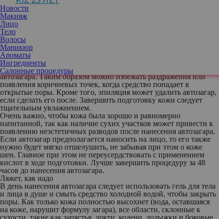
KIZ 25 ЛЕТ
омертвевшие клетки кожи с тела, создавая гладкую, идеальную
Новости
поверхность для нанесения цвета. Активный ингредиент в
Макияж
продуктах для автозагара гораздо лучше распределяется и
Лицо
работает на коже, которая тщательно подготовлена к этому. В
Тело
том числе и поэтому обновлять средство часто не придется, оно
Волосы
будет хорошо держаться.
Маникюр
Также после отшелушивания кожи, при необходимости, следует
Ароматы
перейти к эпиляции. При бритье или восковом методе удаления
Ингредиенты
нежелательных волос это важно сделать за сутки до нанесения
Салонные процедуры
автозагара. Таким образом можно избежать раздражения или
появления коричневых точек, когда средство попадает в
открытые поры. Кроме того, эпиляция может удалить автозагар,
если сделать его после. Завершить подготовку кожи следует
тщательным увлажнением.
Очень важно, чтобы кожа была хорошо и равномерно
напитанной, так как наличие сухих участков может привести к
появлению неэстетичных разводов после нанесения автозагара.
Если автозагар предполагается наносить на лицо, то его также
нужно будет мягко отшелушить, не забывая при этом о коже
шеи. Главное при этом не переусердствовать с применением
кислот в ходе подготовки. Лучше завершить процедуру за 48
часов до нанесения автозагара.
Ляжет, как надо
В день нанесения автозагара следует использовать гель для тела
и лица в душе и смыть средство холодной водой, чтобы закрыть
поры. Как только кожа полностью высохнет (вода, оставшаяся
на коже, нарушит формулу загара), все области, склонные к
сухости, такие как запястья, локти, колени, лодыжки и боковые