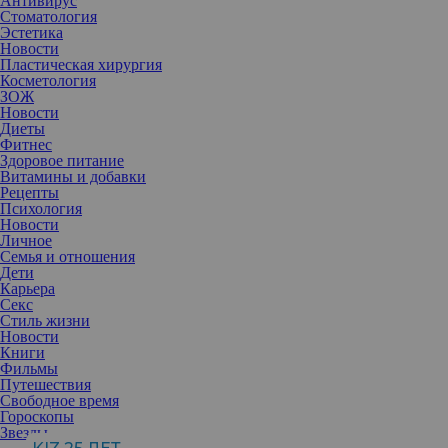
Антивирус
Стоматология
Эстетика
Новости
Пластическая хирургия
Косметология
ЗОЖ
Новости
Диеты
Фитнес
Здоровое питание
Витамины и добавки
Рецепты
Психология
Новости
Личное
Семья и отношения
Дети
Карьера
Секс
Средства для автозагара требуют особой аккуратности и
Стиль жизни
осторожности, зато и результат будет ощутимым, эффектным и
Новости
долгим.
Книги
Перед тем, как использовать автозагар, специалисты
Фильмы
рекомендуют хорошо отшелушить кожу. Для этого подойдет как
Путешествия
химический способ — мягкие кислотные пилинги, так и
Свободное время
физическое воздействие — скрабы. Средства с кислотами
Гороскопы
(гликолевая, молочная, миндальная) или деликатными
Звезды
абразивными частицами (сахар, соль и другие) помогут удалить