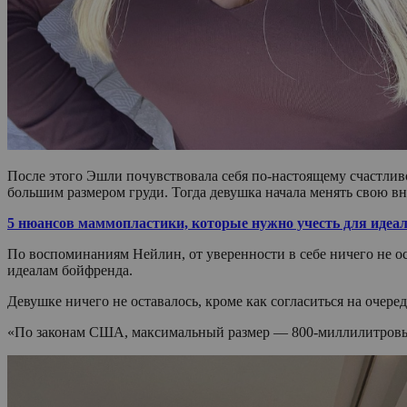
После этого Эшли почувствовала себя по-настоящему счастлив
большим размером груди. Тогда девушка начала менять свою в
5 нюансов маммопластики, которые нужно учесть для идеал
По воспоминаниям Нейлин, от уверенности в себе ничего не ост
идеалам бойфренда.
Девушке ничего не оставалось, кроме как согласиться на очер
«По законам США, максимальный размер — 800-миллилитровые