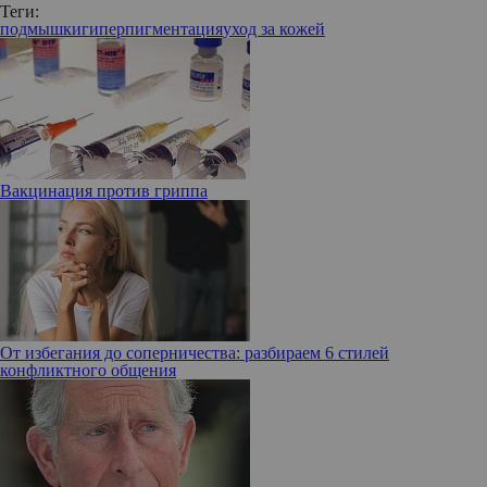
Теги:
подмышки
гиперпигментация
уход за кожей
Вакцинация против гриппа
От избегания до соперничества: разбираем 6 стилей
конфликтного общения