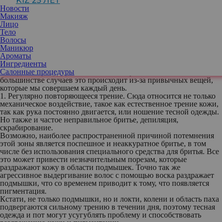
KIZ 25 ЛЕТ
С одной стороны, кожа подмышек не должна отличаться по
Новости
цвету от кожи других зон тела. Однако частой причиной
Макияж
беспокойства становится потемнение в этой области, особенно
Лицо
ярко проявляющееся у людей с более смуглым оттенком кожи. С
Тело
другой стороны, чуть потемневшие подмышки — совершенно
Волосы
обычное явление, потому что этому есть много естественных
Маникюр
причин. Но если это приносит дискомфорт, нужно знать, почему
Ароматы
появляется пигментация и как этому можно противостоять.
Ингредиенты
Что вызывает потемнение подмышек
Салонные процедуры
Иногда кожа подмышек начинает со временем темнеть. В
большинстве случаев это происходит из-за привычных вещей,
которые мы совершаем каждый день.
1. Регулярно повторяющееся трение.
Сюда относится не только
механическое воздействие, такое как естественное трение кожи,
так как рука постоянно двигается, или ношение тесной одежды.
Но также и частое неправильное бритье, депиляция,
скрабирование.
Возможно, наиболее распространенной причиной потемнения
этой зоны является поспешное и неаккуратное бритье, в том
числе без использования специального средства для бритья. Все
это может привести незначительным порезам, которые
раздражают кожу в области подмышек. Точно так же
агрессивное выдергивание волос с помощью воска раздражает
подмышки, что со временем приводит к тому, что появляется
пигментация.
Кстати, не только подмышки, но и локти, колени и область паха
подвергаются сильному трению в течении дня, поэтому тесная
одежда и пот могут усугублять проблему и способствовать