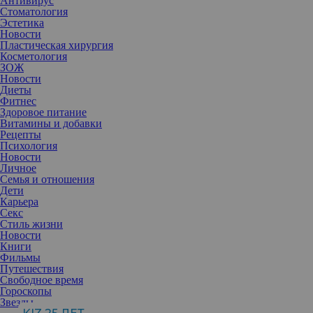
Антивирус
Стоматология
Эстетика
Новости
Пластическая хирургия
Косметология
ЗОЖ
Новости
Диеты
Фитнес
Здоровое питание
Витамины и добавки
Рецепты
Психология
Новости
Личное
Семья и отношения
Дети
Карьера
Секс
Стиль жизни
Новости
Книги
Фильмы
Путешествия
Свободное время
Нежная зона подмышек — очень деликатная, интимная область.
Гороскопы
Поэтому ее идеальное состояние — важное условие
Звезды
уверенности в себе.