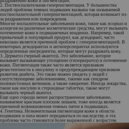
раздражению кожи и пигментации.
2. Поствоспалительная гиперпигментация
. У большинства
людей проблема темных подмышек вызвана так называемой
поствоспалительной гиперпигментацией, которая возникает из-
за раздражения или повреждения.
Многие воспалительные заболевания кожи, такие как псориаз и
аллергия на различные косметические средства, могут вызывать
потемнение кожи в подмышечных впадинах. Например, такой
привычный и популярный продукт, как дезодорант, часто
невольно является причиной проблем с гиперпигментацией. В
некоторых дезодорантах и антиперспирантах используются
определенные ингредиенты, которые могут раздражать кожу.
3. Дерматоз (черный акантоз).
Это заболевание, которое
вызывает вызывающее утолщение (гиперкератоз) и потемнение
кожи. Пигментация также часто является признаком
резистентности к инсулину и предупреждающим признаком
развития диабета. Это также можно увидеть у людей с
сопутствующими заболеваниями, такими как синдром
поликистозных яичников, а также ожирение. Иногда лекарства,
такие как инсулин и стероидные таблетки, также могут
вызывать черный акантоз.
Еще одно гораздо менее распространенное заболевание,
называемое красным плоским лишаем, тоже иногда является
причиной возникновения темных пятен в подмышках.
4. Генетика.
Незначительная пигментация кожи в области
подмышек и паха может передаваться по наследству, и эта
проблема часто становится более выраженной с возрастом.