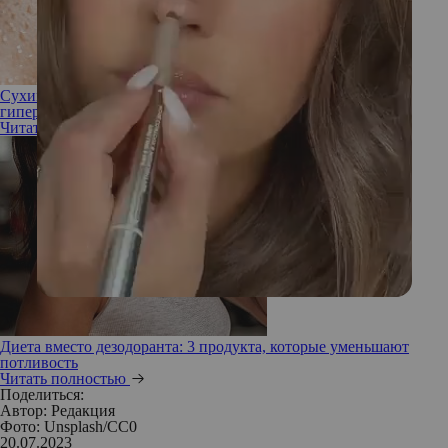
Сухим из воды: 5 основных способов справиться с
гипергидрозом
Читать полностью
Диета вместо дезодоранта: 3 продукта, которые уменьшают
потливость
Читать полностью
Поделиться:
Автор:
Редакция
Фото: Unsplash/СС0
20.07.2023