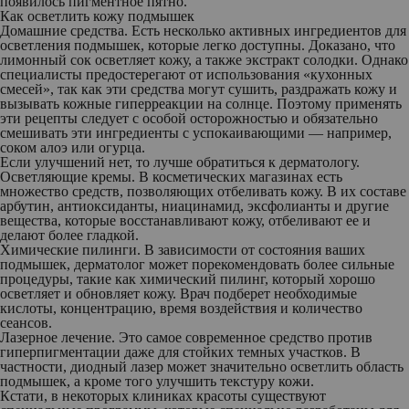
появилось пигментное пятно.
Как осветлить кожу подмышек
Домашние средства.
Есть несколько активных ингредиентов для
осветления подмышек, которые легко доступны. Доказано, что
лимонный сок осветляет кожу, а также экстракт солодки. Однако
специалисты предостерегают от использования «кухонных
смесей», так как эти средства могут сушить, раздражать кожу и
вызывать кожные гиперреакции на солнце. Поэтому применять
эти рецепты следует с особой осторожностью и обязательно
смешивать эти ингредиенты с успокаивающими — например,
соком алоэ или огурца.
Если улучшений нет, то лучше обратиться к дерматологу.
Осветляющие кремы.
В косметических магазинах есть
множество средств, позволяющих отбеливать кожу. В их составе
арбутин, антиоксиданты, ниацинамид, эксфолианты и другие
вещества, которые восстанавливают кожу, отбеливают ее и
делают более гладкой.
Химические пилинги.
В зависимости от состояния ваших
подмышек, дерматолог может порекомендовать более сильные
процедуры, такие как химический пилинг, который хорошо
осветляет и обновляет кожу. Врач подберет необходимые
кислоты, концентрацию, время воздействия и количество
сеансов.
Лазерное лечение.
Это самое современное средство против
гиперпигментации даже для стойких темных участков. В
частности, диодный лазер может значительно осветлить область
подмышек, а кроме того улучшить текстуру кожи.
Кстати, в некоторых клиниках красоты существуют