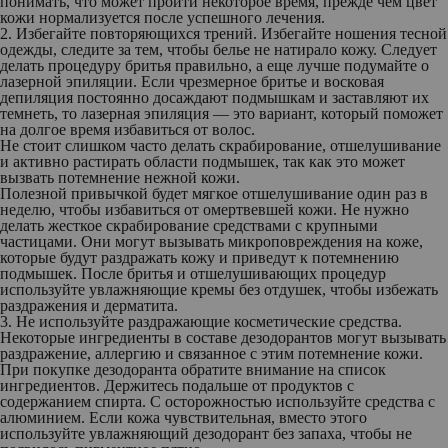
понимать, что может пройти некоторое время, прежде чем цвет
кожи нормализуется после успешного лечения.
2. Избегайте повторяющихся трений.
Избегайте ношения тесной
одежды, следите за тем, чтобы белье не натирало кожу. Следует
делать процедуру бритья правильно, а еще лучше подумайте о
лазерной эпиляции. Если чрезмерное бритье и восковая
депиляция постоянно досаждают подмышкам и заставляют их
темнеть, то лазерная эпиляция — это вариант, который поможет
на долгое время избавиться от волос.
Не стоит слишком часто делать скрабирование, отшелушивание
и активно растирать области подмышек, так как это может
вызвать потемнение нежной кожи.
Полезной привычкой будет мягкое отшелушивание один раз в
неделю, чтобы избавиться от омертвевшей кожи. Не нужно
делать жесткое скрабирование средствами с крупными
частицами. Они могут вызывать микроповреждения на коже,
которые будут раздражать кожу и приведут к потемнению
подмышек. После бритья и отшелушивающих процедур
используйте увлажняющие кремы без отдушек, чтобы избежать
раздражения и дерматита.
3. Не используйте раздражающие косметические средства.
Некоторые ингредиенты в составе дезодорантов могут вызывать
раздражение, аллергию и связанное с этим потемнение кожи.
При покупке дезодоранта обратите внимание на список
ингредиентов. Держитесь подальше от продуктов с
содержанием спирта. С осторожностью используйте средства с
алюминием. Если кожа чувствительная, вместо этого
используйте увлажняющий дезодорант без запаха, чтобы не