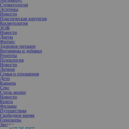
Антивирус
Стоматология
Эстетика
Новости
Пластическая хирургия
Косметология
ЗОЖ
Новости
Диеты
Фитнес
Здоровое питание
Витамины и добавки
Рецепты
Психология
Новости
Личное
Семья и отношения
Дети
Карьера
Секс
Стиль жизни
Новости
Книги
Фильмы
Едва ли не каждая из нас сталкивалась с проблемой появления
Путешествия
перхоти. Кто-то спешит в магазин за шампунем, борется с
Свободное время
перхотью, другие — записываются к врачу, третьи просто
Гороскопы
надеются, что проблема решится сама собой. Чтобы вас больше
Звезды
не беспокоила перхоть, а волосы всегда имели опрятный вид, мы