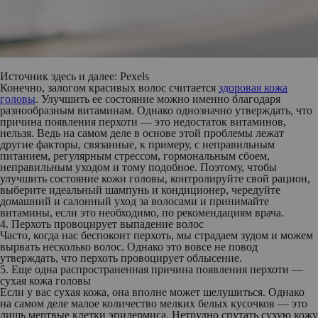
Источник здесь и далее: Pexe
ls
Конечно, залогом красивых волос считается
здоровая кожа
головы
. Улучшить ее состояние можно именно благодаря
разнообразным витаминам. Однако однозначно утверждать, что
причина появления перхоти — это недостаток витаминов,
нельзя. Ведь на самом деле в основе этой проблемы лежат
другие факторы, связанные, к примеру, с неправильным
питанием, регулярным стрессом, гормональным сбоем,
неправильным уходом и тому подобное. Поэтому, чтобы
улучшить состояние кожи головы, контролируйте свой рацион,
выберите идеальный шампунь и кондиционер, чередуйте
домашний и салонный уход за волосами и принимайте
витамины, если это необходимо, по рекомендациям врача.
4. Перхоть провоцирует выпадение волос
Часто, когда нас беспокоит перхоть, мы страдаем зудом и можем
вырвать несколько волос. Однако это вовсе не повод
утверждать, что перхоть провоцирует облысение.
5. Еще одна распространенная причина появления перхоти —
сухая кожа головы
Если у вас сухая кожа, она вполне может шелушиться. Однако
на самом деле малое количество мелких белых кусочков — это
лишь мертвые клетки эпидермиса. Нетрудно спутать сухую кожу