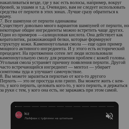
накапливаться везде, где у вас есть волосы, например, вокруг
бровей, за ушами и т.д. Очевидно, вам не следует использовать
средства от перхоти в этих зонах. Лучше сразу обратиться к
врачу.
7. Все шампуни от перхоти одинаковы
Существует довольно много вариантов шампуней от перхоти, но
некоторые общие ингредиенты можно встретить чаще других.
Один из примеров —салициловая кислота. Она ​​действует как
кератолитик, разжижающий белки, которые формируют
структуру кожи. Каменноугольная смола — еще один пример
мощного активного ингредиента. И у этого есть исторический
прецедент. На протяжении сотен лет люди использовали
каменноугольную смолу для решения проблем с кожей головы.
Угольная смола устраняет причину появления перхоти. Другой
часто встречающийся ингредиент — ментол — убирает
симптомы зуда и улучшает самочувствие.
8. Вы можете заразиться перхотью от кого-то другого
Перхоть — это не простуда или грипп. Вы можете жить с кем-
то, у кого перхоть, целовать кого-то, у кого перхоть, и держаться
за руки с тем, у кого она есть, не заражаясь при этом самой.