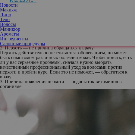
KIZ 25 ЛЕТ
готовы развенчать самые распространенные мифы о перхоти.
Новости
1. Если часто мыть волосы, перхоти станет еще больше
Макияж
Этот довольно распространенный миф таит в себе совершенно
Лицо
противоположную правду. Если вы каждый день будете
мыть
Тело
волосы
, это сделает кожу головы жирной. С появлением
Волосы
перхоти это совсем не связано. Другой случай — мыть голову
Маникюр
слишком редко. Тогда перхоть остается на поверхности кожи.
Ароматы
Эксперты утверждают, что мыть волосы следует два-три раза в
Ингредиенты
неделю.
Салонные процедуры
2. Перхоть — не причина обращаться к врачу
Перхоть действительно не считается заболеванием, но может
быть симптомом различных болезней кожи. Чтобы понять, есть
ли у вас серьезные проблемы, сначала нужно выбрать
качественный профессиональный уход за волосами против
перхоти и пройти курс. Если это не поможет, — обратиться к
врачу.
3. Причина появления перхоти — недостаток витаминов в
организме