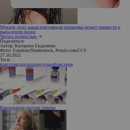
Мокрое дело: какая популярная привычка может привести к
выпадению волос
Читать полностью
Поделиться:
Автор:
Катерина Евдышева
Фото: Fotodom/Shutterstock, Pexels.com/CC0
27.10.2022
Теги:
красота
волосы
процедуры
облысение
Вакцинация против гриппа