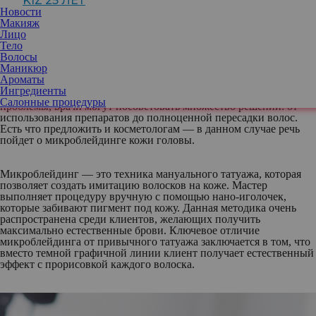
KIZ 25 ЛЕТ
обществе принято считать, что от облысения чаще всего
Новости
страдают мужчины, трихологи и ученые убеждают в обратном.
Макияж
Согласно статистике, в той или иной форме от этого недуга
Лицо
страдает до 40% женщин.
Тело
Волосы
Маникюр
Поскольку эта проблема действительно очень распространена
Ароматы
среди обоих полов, в мире появляется все больше решений для
Ингредиенты
борьбы с облысением. В зависимости от степени и стадии
Салонные процедуры
проблемы, врачи могут посоветовать множество решений: от
использования препаратов до полноценной пересадки волос.
Есть что предложить и косметологам — в данном случае речь
пойдет о микроблейдинге кожи головы.
Микроблейдинг — это техника мануального татуажа, которая
позволяет создать имитацию волосков на коже. Мастер
выполняет процедуру вручную с помощью нано-иголочек,
которые забивают пигмент под кожу. Данная методика очень
распространена среди клиентов, желающих получить
максимально естественные брови. Ключевое отличие
микроблейдинга от привычного татуажа заключается в том, что
вместо темной графичной линии клиент получает естественный
эффект с прорисовкой каждого волоска.