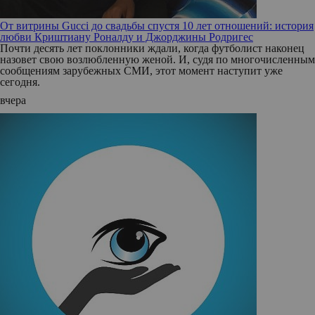
От витрины Gucci до свадьбы спустя 10 лет отношений: история
любви Криштиану Роналду и Джорджины Родригес
Почти десять лет поклонники ждали, когда футболист наконец
назовет свою возлюбленную женой. И, судя по многочисленным
сообщениям зарубежных СМИ, этот момент наступит уже
сегодня.
вчера