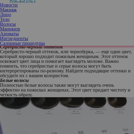
KIZ 25 ЛЕТ
Вот несколько советов по выбору цветов волос, которые
Новости
подойдут женщинам старше 40
Макияж
Выбор цвета волос
Лицо
Серебристый и белый оттенки
Тело
Старение может вызывать у женщин неуверенность в своих
Волосы
седых или белых волосах. Однако эти цвета могут выглядеть
Маникюр
очень стильно. Они придают объем и яркость образу. Например,
Ароматы
добавление бликов или мелирования может сделать образ
Ингредиенты
освежающим и модным.
Салонные процедуры
Серебристо-черный оттенок
Серебристо-черный оттенок, или чернобурка, — еще один цвет,
который хорошо подходит пожилым женщинам. Этот оттенок
освежает цвет лица и помогает выглядеть моложе. Важно
помнить, что серебристые и серые волосы могут быть
интерпретированы по-разному. Найдите подходящие оттенки и
обсудите их с вашим колористом.
Белые волосы
Полностью белые волосы также могут выглядеть очень
эффектно на пожилых женщинах. Этот цвет придает чистоту и
четкость образу.