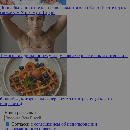
Диана была против: какие «вековые» имена Карл III хотел дать
сыновьям Уильяму и Гарри
Темные впадины: почему подмышки черные и как их осветлить
6 ошибок, которые вы совершаете за завтраком (и как их
исправить)
Наши рассылки
Согласен с
соглашением об использовании
информационного ресурса