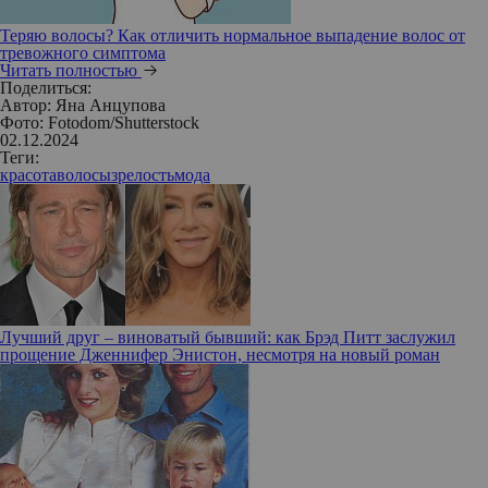
Теряю волосы? Как отличить нормальное выпадение волос от
тревожного симптома
Читать полностью
Поделиться:
Автор:
Яна Анцупова
Фото: Fotodom/Shutterstock
02.12.2024
Теги:
красота
волосы
зрелость
мода
Лучший друг – виноватый бывший: как Брэд Питт заслужил
прощение Дженнифер Энистон, несмотря на новый роман