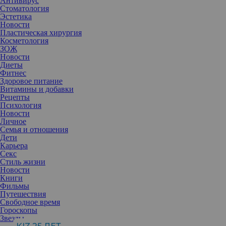
Антивирус
Стоматология
Эстетика
Новости
Пластическая хирургия
Косметология
ЗОЖ
Новости
Диеты
Фитнес
Здоровое питание
Витамины и добавки
Рецепты
Психология
Новости
Личное
Семья и отношения
Дети
Карьера
Секс
Хотите подчеркнуть свою индивидуальность и освежить образ?
Стиль жизни
Расскажем о подходящих цветах волос для женщин после 40,
Новости
которые помогут вам в этом.
Книги
После 40 лет многие женщины начинают пересматривать свои
Фильмы
косметические процедуры. Это связано с тем, что кожа меняется
Путешествия
и нуждается в новых продуктах и методах ухода. Некоторые
Свободное время
также обновляют свой макияж, чтобы соответствовать новым
Гороскопы
требованиям кожи. Подробнее об этом мы писали в двух статьях
Звезды
про макияж
губ
и
глаз
.