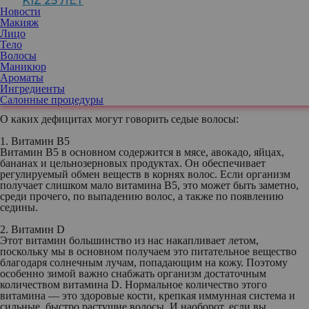
KIZ 25 ЛЕТ
Новости
Макияж
Конечно, новый стиль окрашивания доказывает, что седые
Лицо
волосы могут выглядеть красиво и добавлять изюминку вашему
Тело
образу. Но иногда появление седины может быть
Волосы
предупредительным знаком о неблагополучии в здоровье,
Маникюр
подсказывать нам о том, что за этим стоит нехватка
Ароматы
определенных питательных веществ. Если ваша седина вам
Ингредиенты
подозрительна, посетите врача и сдайте анализы.
Салонные процедуры
О каких дефицитах могут говорить седые волосы:
1. Витамин B5
Витамин В5 в основном содержится в мясе, авокадо, яйцах,
бананах и цельнозерновых продуктах. Он обеспечивает
регулируемый обмен веществ в корнях волос. Если организм
получает слишком мало витамина B5, это может быть заметно,
среди прочего, по выпадению волос, а также по появлению
седины.
2. Витамин D
Этот витамин большинство из нас накапливает летом,
поскольку мы в основном получаем это питательное вещество
благодаря солнечным лучам, попадающим на кожу. Поэтому
особенно зимой важно снабжать организм достаточным
количеством витамина D. Нормальное количество этого
витамина — это здоровые кости, крепкая иммунная система и
сильные, быстро растущие волосы. И наоборот, если вы