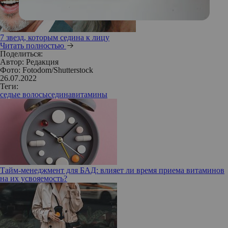
7 звезд, которым седина к лицу
Читать полностью
Поделиться:
Автор:
Редакция
Фото: Fotodom/Shutterstock
26.07.2022
Теги:
седые волосы
седина
витамины
Тайм-менеджмент для БАД: влияет ли время приема витаминов
на их усвояемость?