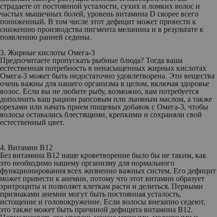
страдаете от постоянной усталости, сухих и ломких волос и
частых мышечных болей, уровень витамина D скорее всего
пониженный. В том числе этот дефицит может привести к
снижению производства пигмента меланина и в результате к
появлению ранней седины.
3. Жирные кислоты Омега-3
Предпочитаете пропускать рыбные блюда? Тогда ваша
естественная потребность в ненасыщенных жирных кислотах
Омега-3 может быть недостаточно удовлетворена. Эти вещества
очень важны для нашего организма в целом, включая здоровье
волос. Если вы не любите рыбу, возможно, вам потребуется
дополнить ваш рацион рапсовым или льняным маслом, а также
орехами или начать прием пищевых добавок с Омега-3, чтобы
волосы оставались блестящими, крепкими и сохраняли свой
естественный цвет.
4. Витамин B12
Без витамина В12 наше кроветворение было бы не таким, как
это необходимо нашему организму для нормального
функционирования всех жизненно важных систем. Его дефицит
может привести к анемии, потому что этот витамин образует
эритроциты и позволяет клеткам расти и делиться. Первыми
признаками анемии могут быть постоянная усталость,
истощение и головокружение. Если волосы внезапно седеют,
это также может быть причиной дефицита витамина B12.