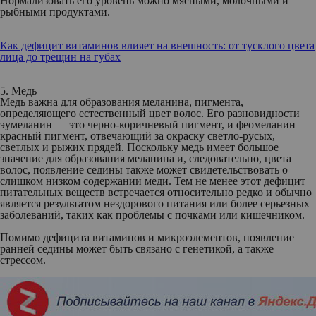
Нормализовать его уровень можно мясными, молочными и
рыбными продуктами.
Как дефицит витаминов влияет на внешность: от тусклого цвета
лица до трещин на губах
5. Медь
Медь важна для образования меланина, пигмента,
определяющего естественный цвет волос. Его разновидности
эумеланин — это черно-коричневый пигмент, и феомеланин —
красный пигмент, отвечающий за окраску светло-русых,
светлых и рыжих прядей. Поскольку медь имеет большое
значение для образования меланина и, следовательно, цвета
волос, появление седины также может свидетельствовать о
слишком низком содержании меди. Тем не менее этот дефицит
питательных веществ встречается относительно редко и обычно
является результатом нездорового питания или более серьезных
заболеваний, таких как проблемы с почками или кишечником.
Помимо дефицита витаминов и микроэлементов, появление
ранней седины может быть связано с генетикой, а также
стрессом.