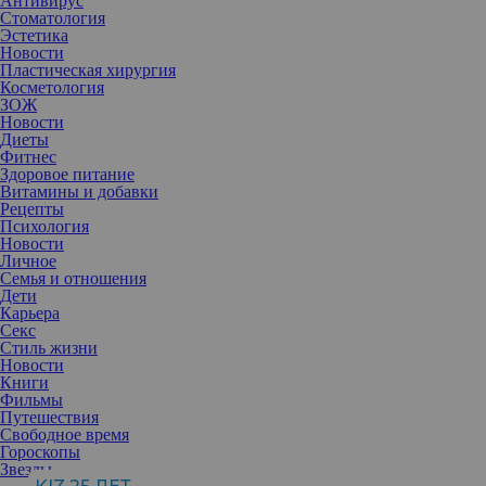
Антивирус
Стоматология
Эстетика
Новости
Пластическая хирургия
Косметология
ЗОЖ
Новости
Диеты
Фитнес
Здоровое питание
Витамины и добавки
Рецепты
Психология
Новости
Личное
Семья и отношения
Дети
Карьера
Секс
Седые волосы уже давно перестали считаться признаком
Стиль жизни
увядания. Известно, что отдельные их пряди могут появиться и
Новости
в молодости. А в окрашивании даже появился новый тренд, так
Книги
называемое громбре — серебристо-серый цвет, напоминающий
Фильмы
благородную седину. Однако, если седые волосы появились
Путешествия
внезапно и в большом количестве, это может указывать на
Свободное время
дефицит питательных веществ.
Гороскопы
Звезды