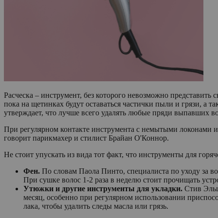
Расческа – инструмент, без которого невозможно представить с
пока на щетинках будут оставаться частички пыли и грязи, а т
утверждает, что лучше всего удалять любые пряди выпавших вол
При регулярном контакте инструмента с немытыми локонами ил
говорит парикмахер и стилист Брайан О'Коннор.
Не стоит упускать из вида тот факт, что инструменты для горя
Фен.
По словам Паола Пинто, специалиста по уходу за вол
При сушке волос 1-2 раза в неделю стоит прочищать устр
Утюжки и другие инструменты для укладки.
Стив Эльш
месяц, особенно при регулярном использовании приспос
лака, чтобы удалить следы масла или грязь.