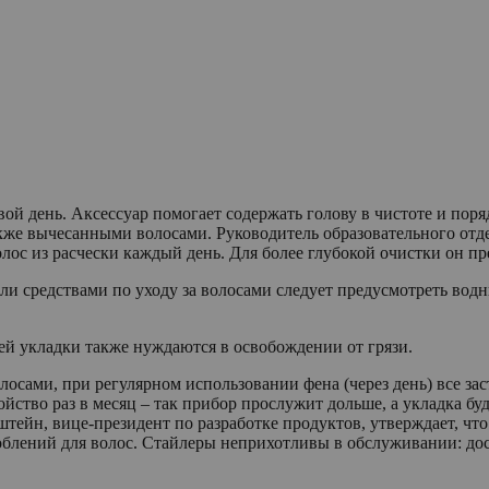
вой день. Аксессуар помогает содержать голову в чистоте и поря
акже вычесанными волосами. Руководитель образовательного отде
ос из расчески каждый день. Для более глубокой очистки он пре
и средствами по уходу за волосами следует предусмотреть водн
чей укладки также нуждаются в освобождении от грязи.
осами, при регулярном использовании фена (через день) все зас
ойство раз в месяц – так прибор прослужит дольше, а укладка бу
тейн, вице-президент по разработке продуктов, утверждает, что
облений для волос. Стайлеры неприхотливы в обслуживании: дос