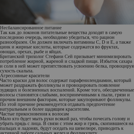
Несбалансированное питание
Так как до локонов питательные вещества доходят в самую
последнюю очередь, необходимо убедиться, что рацион
разнообразен. Он должен включать витамины С, D и Е, а также
цинк и жирные кислоты, которые содержатся во фруктах,
овощах, орехах, рыбе и яйцах.
Британский трихолог Стефани Сей призывает минимизировать
потребление жирной, жареной и сладкой пищи. Избыток сахара
и соли в ней может препятствовать усвоению белка, провоцируя
сухость скальпа.
Агрессивные красители
Часто краски для волос содержат парафенилендиамин, который
может раздражать фолликулы и провоцировать появление
зудящих и болезненных воспалений. Кроме того, обесцвеченные
волосы становятся слабыми, восприимчивыми к пыли, грязи и
прочим внешним факторам, которые закупоривают фолликулы.
По этой причине рекомендуется отдавать предпочтение
натуральным и более щадящим красителям.
Частые прикосновения к волосам
Мало кто будет мыть руки всякий раз, чтобы почесать голову и
убрать прядь с лица. В связи с этим жир и грязь, скопившиеся на
пальцах и ладонях, будут оседать на шевелюре, приводить к
активной работе сальных желез и фолликулиту.