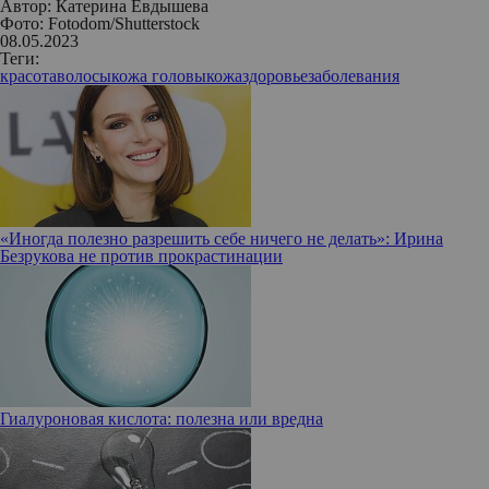
Автор:
Катерина Евдышева
Фото: Fotodom/Shutterstock
08.05.2023
Теги:
красота
волосы
кожа головы
кожа
здоровье
заболевания
«Иногда полезно разрешить себе ничего не делать»: Ирина
Безрукова не против прокрастинации
Гиалуроновая кислота: полезна или вредна