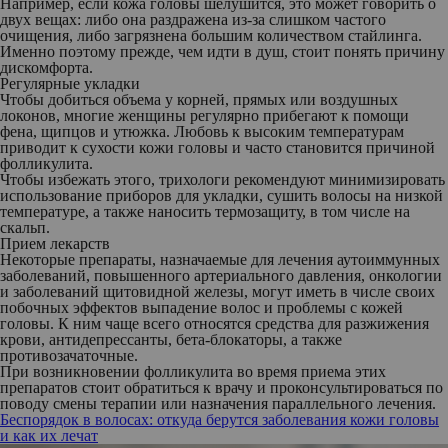
Например, если кожа головы шелушится, это может говорить о
двух вещах: либо она раздражена из-за слишком частого
очищения, либо загрязнена большим количеством стайлинга.
Именно поэтому прежде, чем идти в душ, стоит понять причину
дискомфорта.
Регулярные укладки
Чтобы добиться объема у корней, прямых или воздушных
локонов, многие женщины регулярно прибегают к помощи
фена, щипцов и утюжка. Любовь к высоким температурам
приводит к сухости кожи головы и часто становится причиной
фолликулита.
Чтобы избежать этого, трихологи рекомендуют минимизировать
использование приборов для укладки, сушить волосы на низкой
температуре, а также наносить термозащиту, в том числе на
скальп.
Прием лекарств
Некоторые препараты, назначаемые для лечения аутоиммунных
заболеваний, повышенного артериального давления, онкологии
и заболеваний щитовидной железы, могут иметь в числе своих
побочных эффектов выпадение волос и проблемы с кожей
головы. К ним чаще всего относятся средства для разжижения
крови, антидепрессанты, бета-блокаторы, а также
противозачаточные.
При возникновении фолликулита во время приема этих
препаратов стоит обратиться к врачу и проконсультироваться по
поводу смены терапии или назначения параллельного лечения.
Беспорядок в волосах: откуда берутся заболевания кожи головы
и как их лечат