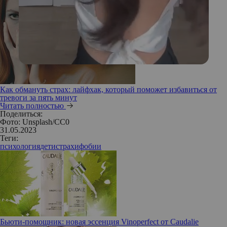
Как обмануть страх: лайфхак, который поможет избавиться от
тревоги за пять минут
Читать полностью
Поделиться:
Фото: Unsplash/СС0
31.05.2023
Теги:
психология
дети
страхи
фобии
Бьюти-помощник: новая эссенция Vinoperfect от Caudalie