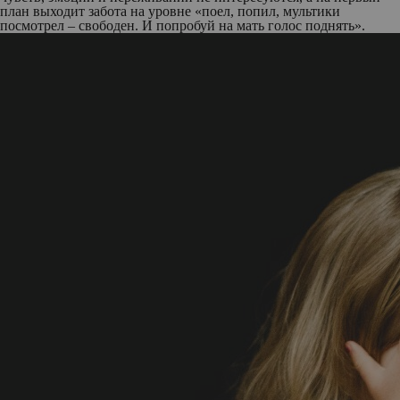
план выходит забота на уровне «поел, попил, мультики
посмотрел – свободен. И попробуй на мать голос поднять».