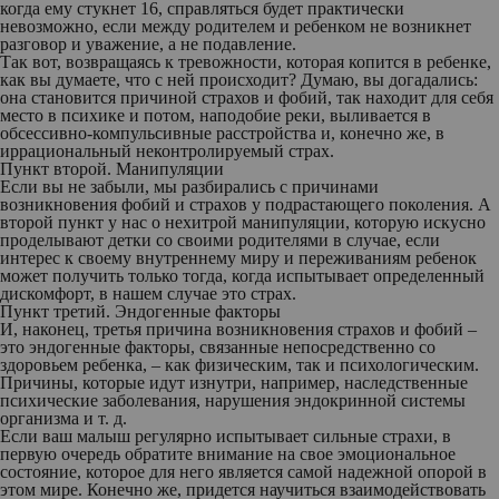
когда ему стукнет 16, справляться будет практически
невозможно, если между родителем и ребенком не возникнет
разговор и уважение, а не подавление.
Так вот, возвращаясь к тревожности, которая копится в ребенке,
как вы думаете, что с ней происходит? Думаю, вы догадались:
она становится причиной страхов и фобий, так находит для себя
место в психике и потом, наподобие реки, выливается в
обсессивно-компульсивные расстройства и, конечно же, в
иррациональный неконтролируемый страх.
Пункт второй. Манипуляции
Если вы не забыли, мы разбирались с причинами
возникновения фобий и страхов у подрастающего поколения. А
второй пункт у нас о нехитрой манипуляции, которую искусно
проделывают детки со своими родителями в случае, если
интерес к своему внутреннему миру и переживаниям ребенок
может получить только тогда, когда испытывает определенный
дискомфорт, в нашем случае это страх.
Пункт третий. Эндогенные факторы
И, наконец, третья причина возникновения страхов и фобий –
это эндогенные факторы, связанные непосредственно со
здоровьем ребенка, – как физическим, так и психологическим.
Причины, которые идут изнутри, например, наследственные
психические заболевания, нарушения эндокринной системы
организма и т. д.
Если ваш малыш регулярно испытывает сильные страхи, в
первую очередь обратите внимание на свое эмоциональное
состояние, которое для него является самой надежной опорой в
этом мире. Конечно же, придется научиться взаимодействовать