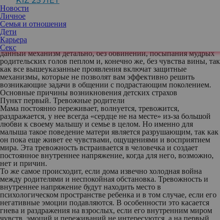
KIZ 25 ЛЕТ
волнений и переживаний.
Новости
Если быть совсем точной, то почва для тревожности и
Личное
подверженности впоследствии страхам, а в более старшем
Семья и отношения
возрасте и фобиям, готовится все же исключительно в семье.
Дети
Именно самые близкие люди – родители – закладывают
Карьера
фундамент тревожной личности. Предлагаю рассмотреть
Секс
данный механизм детально, без обвинений, посыпания мудрых
родительских голов пеплом и, конечно же, без чувства вины, так
как все вышеуказанные проявления включат защитные
механизмы, которые не позволят вам эффективно решить
возникающие задачи в общении с подрастающим поколением.
Основные причины возникновения детских страхов
Пункт первый. Тревожные родители
Мама постоянно переживает, волнуется, тревожится,
раздражается, у нее всегда «сердце не на месте» из-за большой
любви к своему малышу и семье в целом. Но именно для
малыша такое поведение матери является разрушающим, так как
он пока еще живет ее чувствами, ощущениями и восприятием
мира. Эта тревожность встраивается в человечка и создает
постоянное внутреннее напряжение, когда для него, возможно,
нет и причин.
То же самое происходит, если дома извечно холодная война
между родителями и неспокойная обстановка. Тревожность и
внутреннее напряжение будут находить место в
психологическом пространстве ребенка и в том случае, если его
негативные эмоции подавляются. В особенности это касается
гнева и раздражения на взрослых, если его внутренним миром
чувств, эмоций и переживаний не интересуются, а на первый