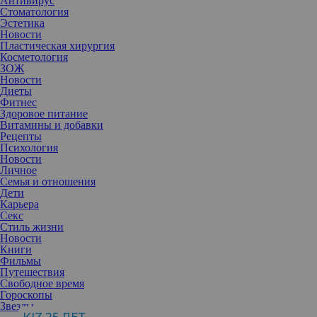
Антивирус
Стоматология
Эстетика
Новости
Пластическая хирургия
Косметология
ЗОЖ
Новости
Диеты
Фитнес
Здоровое питание
Витамины и добавки
Рецепты
Психология
Новости
Личное
Семья и отношения
Дети
Карьера
Секс
Известный психолог Саша Правило разбирает по полочкам
Стиль жизни
главные причины детских страхов.
Новости
Детские страхи считаются чем-то вполне нормальным и даже
Книги
естественным, и я, скорее всего, соглашусь с подобной точкой
Фильмы
зрения: человечек растет, изучает мир, в котором он находит для
Путешествия
себя много нового, неизведанного и, конечно же, пугающего.
Свободное время
Контент, неосторожно попадающий в юное сознание через
Гороскопы
экраны телевизоров, компьютеров, рассказы друзей и через
Звезды
самих родителей, плавно подготавливает почву для новых