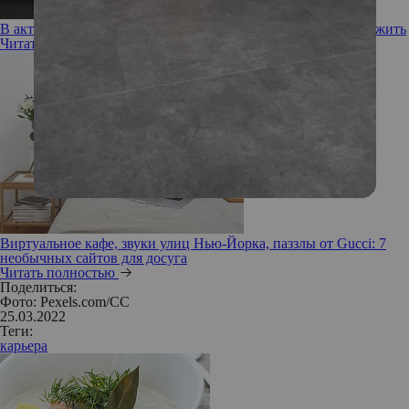
В активном поиске: как миф о предназначении не дает нам жить
Читать полностью
Виртуальное кафе, звуки улиц Нью-Йорка, паззлы от Gucci: 7
необычных сайтов для досуга
Читать полностью
Поделиться:
Фото: Pexels.com/CC
25.03.2022
Теги:
карьера