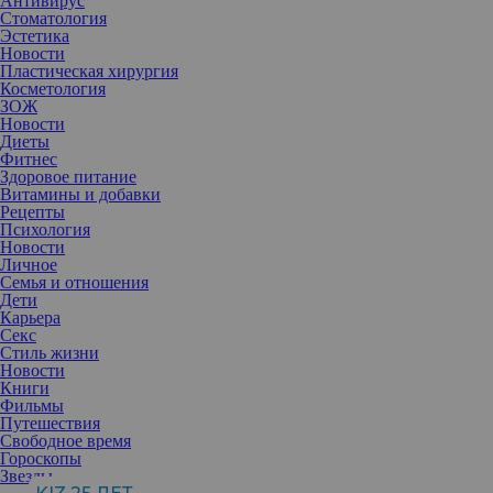
Антивирус
Стоматология
Эстетика
Новости
Пластическая хирургия
Косметология
ЗОЖ
Новости
Диеты
Фитнес
Здоровое питание
Витамины и добавки
Рецепты
Психология
Новости
Личное
Семья и отношения
Дети
Карьера
Секс
Стиль жизни
Прекращение сотрудничества зарубежных компаний с Россией
Новости
может привести к тому, что многие потеряют работу. Однако в
Книги
то же время это дает мощный толчок к развитию внутреннего
Фильмы
рынка и онлайн-бизнеса. И сейчас самое время оценить свои
Путешествия
навыки и обратить внимание на удаленные профессии.
Свободное время
Гороскопы
Звезды