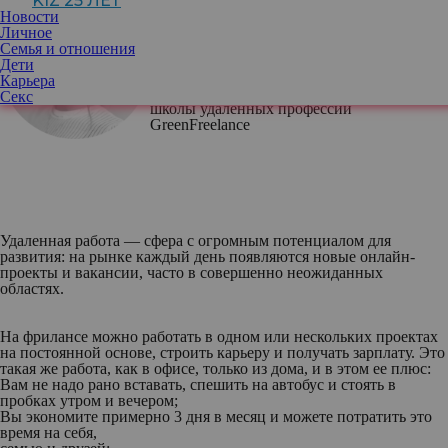
KIZ 25 ЛЕТ
Новости
Личное
Евгения Зеленова
, предприниматель,
Семья и отношения
продюсер, эксперт по построению
Дети
системных
Карьера
онлайн-проектов, основатель онлайн-
Секс
школы удаленных профессий
GreenFreelance
Удаленная работа — сфера с огромным потенциалом для
развития: на рынке каждый день появляются новые онлайн-
проекты и вакансии, часто в совершенно неожиданных
областях.
На фрилансе можно работать в одном или нескольких проектах
на постоянной основе, строить карьеру и получать зарплату. Это
такая же работа, как в офисе, только из дома, и в этом ее плюс:
Вам не надо рано вставать, спешить на автобус и стоять в
пробках утром и вечером;
Вы экономите примерно 3 дня в месяц и можете потратить это
время на себя,