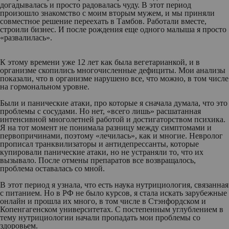
догадывалась и просто радовалась чуду. В этот период
произошло знакомство с моим вторым мужем, и мы приняли
совместное решение переехать в Тамбов. Работали вместе,
строили бизнес. И после рождения еще одного малыша я просто
«развалилась».
К этому времени уже 12 лет как была вегетарианкой, и в
организме скопились многочисленные дефициты. Мои анализы
показали, что в организме нарушено все, что можно, в том числе
на гормональном уровне.
Были и панические атаки, про которые я сначала думала, что это
проблемы с сосудами. Но нет, «всего лишь» расшатанная
интенсивной многолетней работой и достигаторством психика.
Я на тот момент не понимала разницу между симптомами и
первопричинами, поэтому «лечилась», как и многие. Невролог
прописал транквилизаторы и антидепрессанты, которые
купировали панические атаки, но не устраняли то, что их
вызывало. После отмены препаратов все возвращалось,
проблема оставалась со мной.
В этот период я узнала, что есть наука нутрициология, связанная
с питанием. Но в РФ не было курсов, я стала искать зарубежные
онлайн и прошла их много, в том числе в Стэнфордском и
Копенгагенском университетах. С постепенным углублением в
тему нутрициологии начали пропадать мои проблемы со
здоровьем.