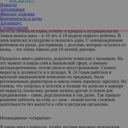
KIZ 25 ЛЕТ
Новости
Я не собиралась быть нутрициологом – поменяла профессию в
Заболевания
30 лет. Сегодня подобное уже никого не удивляет, это норма –
Женское здоровье
переходить из одной сферы деятельности в другую, и даже не
Беременность и роды
один раз.
Антивирус
Стоматология
Но есть личная история, почему я пришла к нутрициологии.
Замуж вышла рано – в 18 лет, в 19 родила первого ребенка. В
день выписки из роддома я оказалась одна. С новорожденным
ребенком на руках, растерянная, с долгами, которые остались от
мужа, – это очень тяжело для 19-летней девочки.
Пришлось много работать, родители помогали с малышом. На
тот момент я нашла себя в банковской сфере, а именно
автокредитовании, потом ушла в автострахование. Сильно
выросла в должности и в доходах. К 24 годам работала в
крупной американской компании на продажах, была
региональным директором и имела очень хорошую зарплату. Но
поняла, что уперлась в потолок и больше по деньгам и карьере
не вырасту, поскольку дальше нужны другие условия для
продвижения – связи, родственники и так далее. Так пришло
решение работать на себя, а с ним – новый виток сложной
деятельности без жалости к себе и ресурсам организма.
Неожиданное «открытие»
Я очень много работала, чтобы достичь высоких результатов,