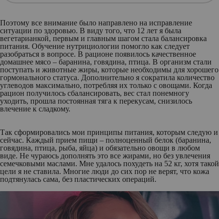
Поэтому все внимание было направлено на исправление
ситуации по здоровью. В виду того, что 12 лет я была
вегетарианкой, первым и главным шагом стала балансировка
питания. Обучение нутрициологии помогло как следует
разобраться в вопросе. В рационе появилось качественное
домашнее мясо – баранина, говядина, птица. В организм стали
поступать и животные жиры, которые необходимы для хорошего
гормонального статуса. Дополнительно я сократила количество
углеводов максимально, потребляя их только с овощами. Когда
рацион получилось сбалансировать, вес стал понемногу
уходить, прошла постоянная тяга к перекусам, снизилось
влечение к сладкому.
Так сформировались мои принципы питания, которым следую и
сейчас. Каждый прием пищи – полноценный белок (баранина,
говядина, птица, рыба, яйца) и обязательно овощи в любом
виде. Не чураюсь дополнять это все жирами, но без увлечения
семечковыми маслами. Мне удалось похудеть на 52 кг, хотя такой
цели я не ставила. Многие люди до сих пор не верят, что кожа
подтянулась сама, без пластических операций.