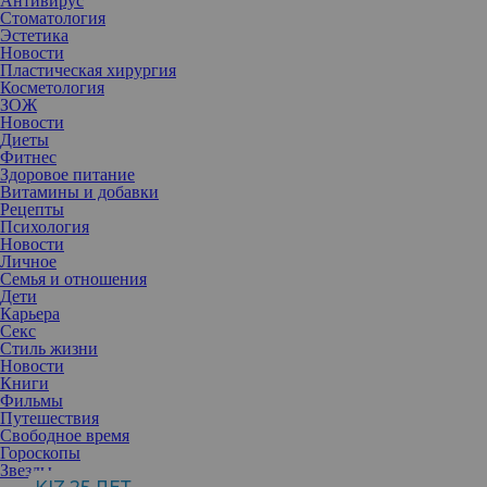
Антивирус
Стоматология
Эстетика
Новости
Пластическая хирургия
Косметология
ЗОЖ
Новости
Диеты
Фитнес
Здоровое питание
Витамины и добавки
Рецепты
Психология
Новости
Личное
Семья и отношения
Дети
Карьера
Секс
Стиль жизни
Новости
Сегодня вы признаны, когда успешны. Отсюда возникает
Книги
стремление добиваться все новых и новых высот. Hо подобная
Фильмы
гонка может обойтись очень дорого. Своей историей с нами
Путешествия
поделилась
Иоланта Лангауэр
– превентивный нутрициолог и
Свободное время
специалист по модификации жизни, член Национального
Гороскопы
общества Диетологов, член Российского союза нутрициологов.
Звезды