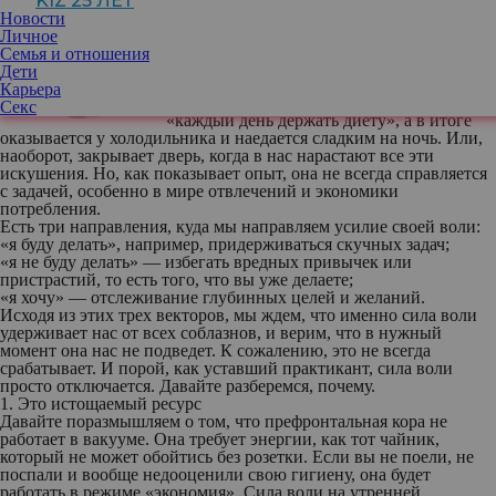
KIZ 25 ЛЕТ
тренер практик осознанности, автор игры
Новости
«Цифровой баланс»
Личное
Семья и отношения
Дети
Карьера
Сила воли как тот друг, который обещает
Секс
«каждый день держать диету», а в итоге
оказывается у холодильника и наедается сладким на ночь. Или,
наоборот, закрывает дверь, когда в нас нарастают все эти
искушения. Но, как показывает опыт, она не всегда справляется
с задачей, особенно в мире отвлечений и экономики
потребления.
Есть три направления, куда мы направляем усилие своей воли:
«я буду делать», например, придерживаться скучных задач;
«я не буду делать» — избегать вредных привычек или
пристрастий, то есть того, что вы уже делаете;
«я хочу» — отслеживание глубинных целей и желаний.
Исходя из этих трех векторов, мы ждем, что именно сила воли
удерживает нас от всех соблазнов, и верим, что в нужный
момент она нас не подведет. К сожалению, это не всегда
срабатывает. И порой, как уставший практикант, сила воли
просто отключается. Давайте разберемся, почему.
1. Это истощаемый ресурс
Давайте поразмышляем о том, что префронтальная кора не
работает в вакууме. Она требует энергии, как тот чайник,
который не может обойтись без розетки. Если вы не поели, не
поспали и вообще недооценили свою гигиену, она будет
работать в режиме «экономия». Сила воли на утренней