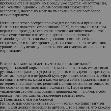
пробежке ставит задачу, но к обеду уже сдается: «Фастфуд? Да,
это, конечно, удобно». Без самосознания самоконтроль
бесполезен, поскольку мозг по умолчанию выбирает более
легкие варианты.
Истощение этого ресурса происходит по разным причинам.
Если вы не являетесь сторонником ЗОЖ, склонны к азартным
играм или проходите серьезное лечение антибиотиками, это
тоже существенно влияет на внутреннюю энергию и
самообладание. А если вы еще склонны винить себя и
стыдиться, что может происходить на совершенно незаметном
уровне, то об умении управлять своими импульсами говорить
еще сложнее.
В итоге мы можем отметить, что на состояние нашей
префронтальной коры головного мозга влияют как ежедневная
рутина, так и факторы угрозы здоровью и внутренние триггеры.
Если мы говорим о цифровой культуре, важно осознавать себя и
начинать замечать, когда и как мы ведем себя с гаджетами или в
интернете. Большинство решений принимаются на автопилоте,
без осознания мотивов или последствий. Первая цель
управления своими цифровыми привычками — поймать себя
раньше, чем импульс на отвлечение возьмет верх.
2. Понимать, с чем мы боремся
Импульс или осознанный выбор — частый конфликт внутри
нас. Один должен пересилить другой. Это не значит, что каждое