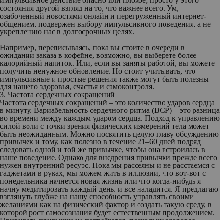
импульсивное действие опасно или плохое; просто у этого
состояния другой взгляд на то, что важнее всего. Ум,
озабоченный новостями онлайн и перегруженный интернет-
общением, подвержен выбору импульсивного поведения, а не
укреплению нас в долгосрочных целях.
Например, переписываясь, пока вы стоите в очереди в
ожидании заказа в кофейне, возможно, вы выберете более
калорийный напиток. Или, если вы заняты работой, вы можете
получить ненужное обновление. Но стоит учитывать, что
импульсивные и простые решения также могут быть полезны
для нашего здоровья, счастья и самоконтроля.
3. Частота сердечных сокращений
Частота сердечных сокращений – это количество ударов сердца
в минуту. Вариабельность сердечного ритма (ВСР) – это разница
во времени между каждым ударом сердца. Подход к управлению
силой воли с точки зрения физических измерений тела может
быть неожиданным. Можно посвятить целую главу обсуждению
привычек и тому, как полезно в течение 21–60 дней подряд
следовать одной и той же привычке, чтобы она встроилась в
наше поведение. Однако для внедрения привычки прежде всего
нужен внутренний ресурс. Пока мы рассеяны и не расстаемся с
гаджетами в руках, мы можем жить в иллюзии, что вот-вот с
понедельника начнется новая жизнь или что когда-нибудь я
начну медитировать каждый день, и все наладится. Я предлагаю
взглянуть глубже на нашу способность управлять своими
желаниями как на физический фактор и создать такую среду, в
которой рост самосознания будет естественным продолжением.