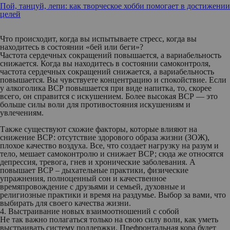
Пой, танцуй, лепи: как творческое хобби помогает в достижении
целей
Что происходит, когда вы испытываете стресс, когда вы
находитесь в состоянии «бей или беги»?
Частота сердечных сокращений повышается, а вариабельность
снижается. Когда вы находитесь в состоянии самоконтроля,
частота сердечных сокращений снижается, а вариабельность
повышается. Вы чувствуете концентрацию и спокойствие. Если
у алкоголика ВСР повышается при виде напитка, то, скорее
всего, он справится с искушением. Более высокая ВСР — это
больше силы воли для противостояния искушениям и
увлечениям.
Также существуют схожие факторы, которые влияют на
снижение ВСР: отсутствие здорового образа жизни (ЗОЖ),
плохое качество воздуха. Все, что создает нагрузку на разум и
тело, мешает самоконтролю и снижает ВСР; сюда же относятся
депрессия, тревога, гнев и хронические заболевания. А
повышает ВСР – дыхательные практики, физические
упражнения, полноценный сон и качественное
времяпровождение с друзьями и семьей, духовные и
религиозные практики и время на раздумье. Выбор за вами, что
выбирать для своего качества жизни.
4. Выстраивание новых взаимоотношений с собой
Не так важно полагаться только на свою силу воли, как уметь
выстраивать систему поддержки. Префронтальная кора будет