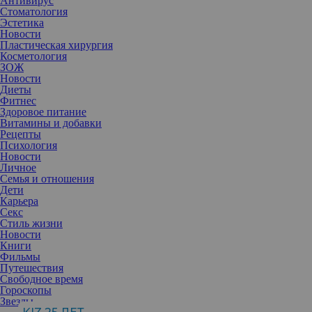
Антивирус
Стоматология
Эстетика
Новости
Пластическая хирургия
Косметология
ЗОЖ
Новости
Диеты
Фитнес
Здоровое питание
Витамины и добавки
Рецепты
Психология
Новости
Личное
Семья и отношения
Дети
Карьера
Секс
Стиль жизни
Сила воли живет в префронтальной коре головного мозга и с
Новости
годами становится более связанной с другими частями мозга. В
Книги
жизни это контроль над тем, на что вы обращаете внимание, что
Фильмы
вы думаете и как вы к этому относитесь.
Путешествия
Свободное время
Гороскопы
Звезды
Екатерина Чужикова
, психолог, коуч,