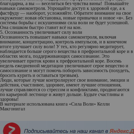
благодарна, а вы — веселиться без чувства вины! Повышайте
навыки самоконтроля. Упрощайте доступ к здоровой еде, а к
фастфуду — наоборот, усложняйте. Обратите внимание на свое
окружение: новая обстановка, новые привычки и новое «я». Без
системы борьбы с искушениями сила воли не будет успешной.
Она слишком быстро ставит всё на кон.
5. Осознанность увеличивает силу воли
Осознанность повышает навыки самоконтроля, включая
внимание, концентрацию, контроль импульсов, и в конечном
итоге улучшает силу воли! У тех, кто регулярно медитирует,
наблюдается больше серого вещества в префронтальной коре и в
областях мозга, поддерживающих самосознание. Это
увеличивает приток крови к префронтальной коре. Восемь
недель ежедневной медитации увеличивают серое вещество и
самосознание и могут помочь побороть зависимость (похудеть,
бросить курить и оставаться трезвым).
Люди, которые лучше контролируют свое внимание, эмоции и
действия, счастливее, здоровее, имеют лучшие отношения,
лучше справляются со стрессом и конфликтами, продвигаются
по карьерной лестнице и живут дольше. Будьте счастливы и
здоровы!
В материале использована книга «Сила Воли» Келли
Макгонигал