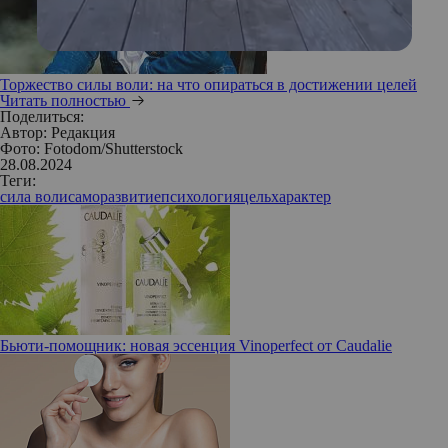
Торжество силы воли: на что опираться в достижении целей
Читать полностью
Поделиться:
Автор:
Редакция
Фото: Fotodom/Shutterstock
28.08.2024
Теги:
сила воли
саморазвитие
психология
цель
характер
Бьюти-помощник: новая эссенция Vinoperfect от Caudalie