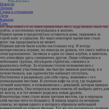
KIZ 25 ЛЕТ
способствуют созданию новых знакомств, но и пробуждают
Новости
нашу креативность и дарят ощущение принадлежности.
Личное
Личная история
Семья и отношения
Когда я переехала в новый город, волнующее предвкушение
Дети
быстро сменилось чувством одиночества. Просторные улицы,
Карьера
яркие вывески и многолюдные площади казались мне чуждыми.
Секс
Не зная никого и не имея привычных мест, куда можно было бы
пойти, я постепенно погружалась в апатию.
Первое время я предпочитала оставаться дома, укрываясь за
горой книг и сериалов. Но через некоторое время мне стало
ясно: так продолжаться не может.
Первым шагом были клубы настольных игр. Я всегда
интересовалась играми, но никогда не думала, что смогу найти в
этом вдохновение. Заглянув в один из таких клубов, я заметила,
что атмосфера здесь совершенно другая. Люди собирались в
небольшие группы, обсуждали стратегии, смеялись и
радовались победе. За игровым столом познакомилась с
несколькими участниками, мы быстро завязали разговор, и я
почувствовала, как одиночество начинает отступать.
Постепенно я раскрывала для себя город, знакомясь с его
уникальными местами. В уютном кафе на углу, где подавали
лучший капучино, я познакомилась с девушкой, которая пришла
туда рисовать. Она попросила меня помочь ей выбрать цвета для
ее холста, и в тот момент родилась новая дружба.
Кинотеатры тоже стали моим третьим местом, где я ощущала
себя частью чего-то большего. Я начала ходить на вечерние
сеансы, во время одного и которого обронила небольшой
комментарий по поводу фильма. Тут же это подхватила сидящая