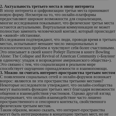
2. Актуальность третьего места в эпоху интернета
В эпоху интернета и цифровизации третьи места принимают
новую форму. Несмотря на то, что онлайн-платформы
предоставляют широкие возможности для социализации,
многие исследования показывают, что физические третьи места
остаются актуальными. Виртуальная коммуникация не может
полностью заменить человеческий контакт, который происходит
в «живой» обстановке.
Исследования подтверждают, что люди, проводя время в третьих
местах, испытывают меньшее число эмоциональных и
психологических проблем и чувствуют себя более счастливыми.
Это описывает в своей книге Роберт Патнэм в книге Bowling
Alone: The Collapse and Revival of American Community («Боулинг
в одиночку: упадок и возрождение американского общества»).
Это связано с тем, что социализация в реальном мире
способствует ощущению принадлежности и взаимопомощи.
3. Можно ли считать интернет-пространства третьим местом
С появлением социальных сетей и онлайн-форумов возникает
вопрос: являются ли эти пространства третьими местами?
Некоторые исследователи утверждают, что онлайн-сообщества
могут выполнять функции третьих мест благодаря возможности
общения и взаимодействия участников. Однако другой взгляд
подчеркивает, что онлайн-взаимодействие часто лишено
пространственного и сенсорного контекста, свойственного
физическим третьим местам.
Таким образом, можно сказать, что интернет-пространства
могут быть интегрированы в концепцию третьих мест, но не