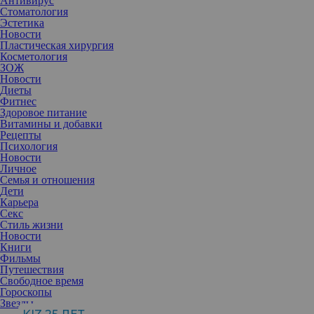
Антивирус
Стоматология
Эстетика
Новости
Пластическая хирургия
Косметология
ЗОЖ
Новости
Диеты
Фитнес
Здоровое питание
Витамины и добавки
Рецепты
Психология
Новости
Личное
Семья и отношения
Дети
Карьера
Секс
В современном мире, где офис и домашний уют становятся
Стиль жизни
местом, где мы проводим большую часть времени и
Новости
прикладываем все свои усилия, понятие «третье место»
Книги
приобретает особое значение.
Фильмы
Третье место — это неформальное пространство, где мы можем
Путешествия
расслабиться, пообщаться и отлично провести время. Кафе,
Свободное время
парки, библиотеки и культурные центры служат важными
Гороскопы
пунктами, побуждающими нас выходить из привычного ритма и
Звезды
взаимодействовать с окружающим миром. Эти места не только