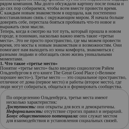
рядом компания. Мы долго обсуждали картину после показа и
до сих пор собираемся, чтобы всем вместе провести время.
С каждым новым знакомством я ощущала, как постепенно
восстанавливаю связь с окружающим миром. Я начала больше
доверять себе, перестала бояться пробовать что-то новое и
выражать свои мысли.
Теперь, когда я смотрю на тот путь, который прошла в новом
городе, я понимаю, насколько важно иметь такие «третьи
места». Это не просто пространство, где мы можем провести
время, это мосты к новым знакомствам и возможностям. Они
помогают нам выходить из зоны комфорта, знакомиться с
разными людьми и обогащать свою жизнь уникальными
моментами.
1. Что такое «третье место»
Понятие «третье место» было введено
социологом Рэйем
Ольденбургом
в его книге The Great Good Place («Великое
хорошее место»). Третье место — это социальное пространство,
отличное от дома (первое место) и работы (второе место), где
люди могут собираться, общаться и формировать сообщества.
По определению Ольденбурга, третьи места имеют
несколько характеристик:
Доступность:
они открыты для всех и демократичны.
Неформальность:
отсутствие строгих правил и иерархий.
Бонус общественного потенциала:
они служат местом
для взаимодействия и установления социальных связей.