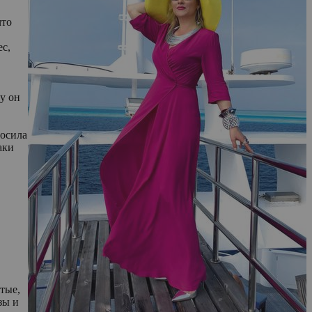
что
ес,
у он
росила
аки
тые,
зы и