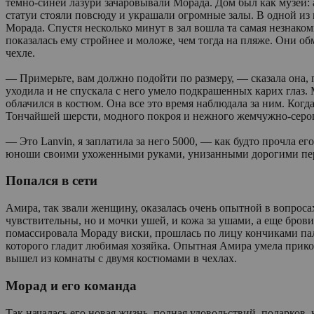
темно-синей лазури зачаровывали Морада. Дом был как музей:
статуи стояли повсюду и украшали огромные залы. В одной из 
Морада. Спустя несколько минут в зал вошла та самая незнаком
показалась ему стройнее и моложе, чем тогда на пляже. Они 
чехле.
— Примерьте, вам должно подойти по размеру, — сказала она, п
уходила и не спускала с него умело подкрашенных карих глаз. М
облачился в костюм. Она все это время наблюдала за ним. Когда
Тончайшей шерсти, модного покроя и нежного жемчужно-серого
— Это Lanvin, я заплатила за него 5000, — как будто прочла 
юноши своими ухоженными руками, унизанными дорогими перстн
Попался в сети
Амира, так звали женщину, оказалась очень опытной в вопроса
чувствительны, но и мочки ушей, и кожа за ушами, а еще бров
помассировала Мораду виски, прошлась по лицу кончиками паль
которого гладит любимая хозяйка. Опытная Амира умела прико
вышел из комнаты с двумя костюмами в чехлах.
Морад и его команда
Так началась его новая жизнь, полная удовольствий, подарков,