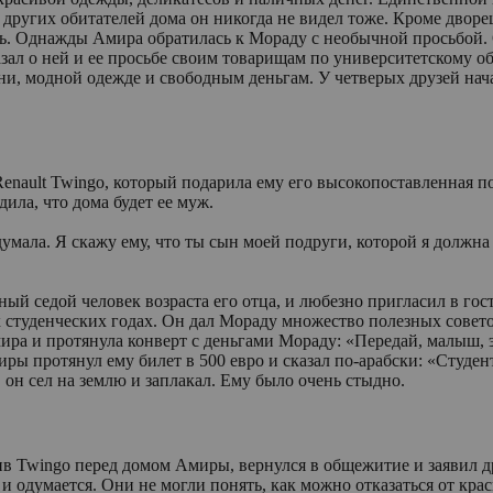
и других обитателей дома он никогда не видел тоже. Кроме двор
ель. Однажды Амира обратилась к Мораду с необычной просьбой.
ал о ней и ее просьбе своим товарищам по университетскому об
ни, модной одежде и cвободным деньгам. У четверых друзей нач
Renault Twingо, который подарила ему его высокопоставленная
ила, что дома будет ее муж.
ала. Я скажу ему, что ты сын моей подруги, которой я должна пе
ый седой человек возраста его отца, и любезно пригласил в го
х студенческих годах. Он дал Мораду множество полезных совет
ра и протянула конверт с деньгами Мораду: «Передай, малыш, э
миры протянул ему билет в 500 евро и сказал по-арабски: «Студе
 он сел на землю и заплакал. Ему было очень стыдно.
ив Twingo перед домом Амиры, вернулся в общежитие и заявил др
я и одумается. Они не могли понять, как можно отказаться от кр