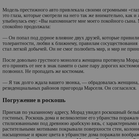
Модель престижного авто привлекала своими огромными «глаз
это глаза, которые смотрели на него так же внимательно, как и
улыбнулась ему: «Вы напоминаете мне моего покойного сына. М
спокойно продолжала:
— Он попал под дурное влияние двух друзей, которые привили 
толерантности, любви к ближнему, правилам сосуществования 
стал легкой добычей. Он не смог полюбить мир, и мир не приня
После довольно грустного монолога женщина протянула Морад
его принять от нее в знак памяти о сыне пару дорогих костюмов
позвонил. Не пропадать же костюмам.
— Я так долго ждала вашего звонка, — обрадовалась женщина,
резиденциальных районов пригорода Марселя. Он согласился.
Погружение в роскошь
Приехав по указанному адресу, Морад увидел роскошный белы
гостиных. Роскошь дома и великолепие его убранства поражал
стилизованными под древнюю арабскую вязь, с характерными
растительными мотивами покрывали поверхности стен, колонн
насыщенные и яркие цвета в убранстве дома поражали воображ