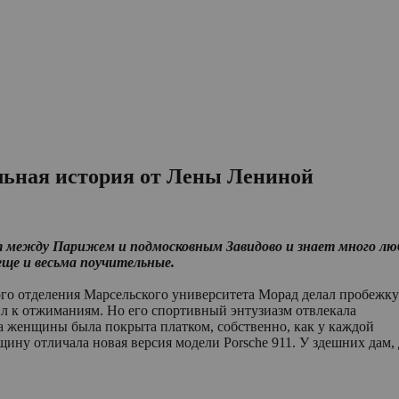
альная история от Лены Лениной
 между Парижем и подмосковным Завидово и знает много люб
еще и весьма поучительные.
го отделения Марсельского университета Морад делал пробежку
л к отжиманиям. Но его спортивный энтузиазм отвлекала
а женщины была покрыта платком, собственно, как у каждой
ину отличала новая версия модели Porsche 911. У здешних дам,