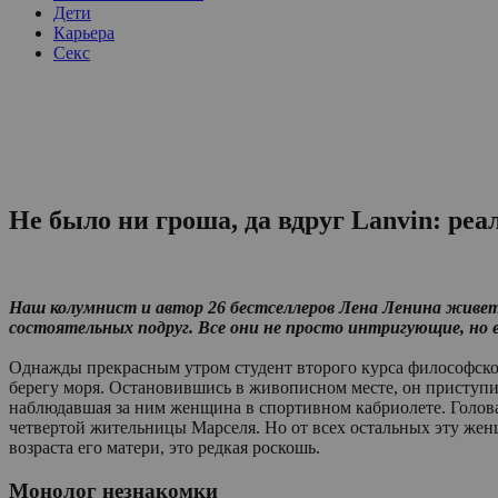
Дети
Карьера
Секс
Не было ни гроша, да вдруг Lanvin: ре
Наш колумнист и автор 26 бестселлеров Лена Ленина живет
состоятельных подруг. Все они не просто интригующие, но 
Однажды прекрасным утром студент второго курса философско
берегу моря. Остановившись в живописном месте, он приступи
наблюдавшая за ним женщина в спортивном кабриолете. Голов
четвертой жительницы Марселя. Но от всех остальных эту женщ
возраста его матери, это редкая роскошь.
Монолог незнакомки