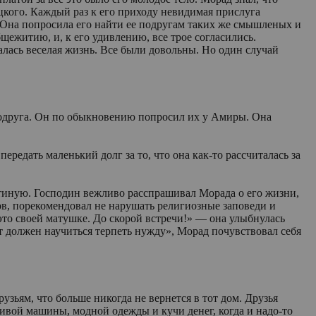
ецкого. Каждый раз к его приходу невидимая прислуга
 Она попросила его найти ее подругам таких же смышленых и
щежитию, и, к его удивлению, все трое согласились.
алась веселая жизнь. Все были довольны. Но один случай
 подруга. Он по обыкновению попросил их у Амиры. Она
редать маленький долг за то, что она как-то рассчиталась за
стиную. Господин вежливо расспрашивал Морада о его жизни,
ов, порекомендовал не нарушать религиозные заповеди и
то своей матушке. До скорой встречи!» — она улыбнулась
нт должен научиться терпеть нужду», Морад почувствовал себя
узьям, что больше никогда не вернется в тот дом. Друзья
асивой машины, модной одежды и кучи денег, когда и надо-то