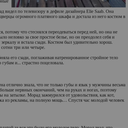
орные
д видел по телевизору в дефиле дизайнера Elie Saab. Она
дверцы огромного платяного шкафа и достала из него костюм в
, потому что стеснялся переодеваться перед ней, но она не
ло неловко за свое простое белье, но он преодолел себя и
му зеркалу и встала сзади. Костюм был удивительно хорош.
 сотни три или четыре.
бняла его сзади, поглаживая натренированное стройное тело
губам и... страстно поцеловала.
на отлично знала, что не только губы и язык у мужчины весьма
 больше нервных окончаний, чем на руках и ногах, поэтому
 на затылке. Морад зажмурился от удовольствия, как кот,
йка из рекламы, на полную мощь… Cпустя час молодой человек
латой за все это было его молодое тело. Морад знал, что