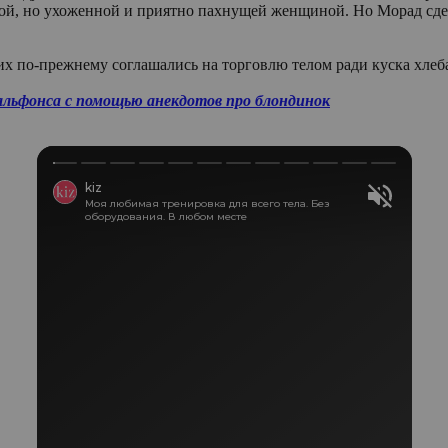
дой, но ухоженной и приятно пахнущей женщиной. Ho Морад сдер
них по-прежнему соглашались на торговлю телом ради куска хлеб
альфонса с помощью анекдотов про блондинок