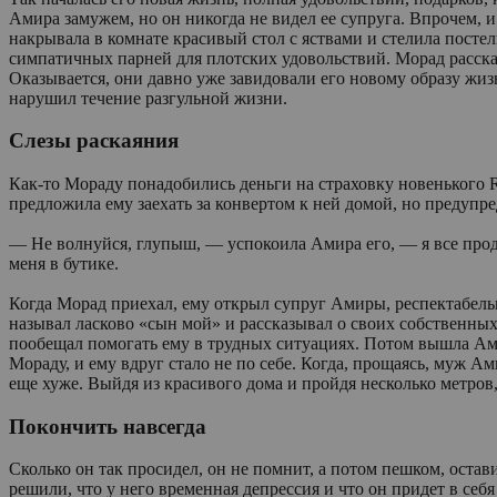
Амира замужем, но он никогда не видел ее супруга. Впрочем, 
накрывала в комнате красивый стол с яствами и стелила пост
симпатичных парней для плотских удовольствий. Морад рассказ
Оказывается, они давно уже завидовали его новому образу жиз
нарушил течение разгульной жизни.
Слезы раскаяния
Как-то Мораду понадобились деньги на страховку новенького 
предложила ему заехать за конвертом к ней домой, но предупред
— Не волнуйся, глупыш, — успокоила Амира его, — я все продум
меня в бутике.
Когда Морад приехал, ему открыл супруг Амиры, респектабельн
называл ласково «сын мой» и рассказывал о своих собственны
пообещал помогать ему в трудных ситуациях. Потом вышла Ами
Мораду, и ему вдруг стало не по себе. Когда, прощаясь, муж А
еще хуже. Выйдя из красивого дома и пройдя несколько метров,
Покончить навсегда
Сколько он так просидел, он не помнит, а потом пешком, остав
решили, что у него временная депрессия и что он придет в себ