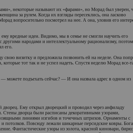
ами», некоторые называют их «фарами», но Морад был уверен, 
 женщина за рулем. Когда их взгляды пересеклись, она ласково
орад вопросительно посмотрел на нее. А она, уловив его интер
ему вредные идеи. Видимо, мы в семье не смогли научить его
с другими народами и интеллектуальному рационализму, поэтом
л его.
у свою визитку и предложила позвонить ей на неделе. Она поп
, которые тот так и не успел надеть. Спустя неделю Морад все-т
 — можете подъехать сейчас? — И она назвала адрес в одном из
й дворец. Ему открыл дворецкий и проводил через анфиладу
и. Cтены дворца были расписаны декоративными узорами,
 изящными линиями изгибов и точечных штрихов. Орнаменты с
 и потолков. Повсюду лежали шикарные персидские ковры. Бога
ение. Фантастические узоры из золота, красной киновари, бирю