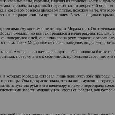
 антикварные вазы, картины, изделия из слоновой кости и мрам
комнат с видом на красивый сад с фонтаном дворецкий оставил
ка в красивом розовом шелковом платье, похожем на те, что Мора
обменялись традиционным приветствием. Затем женщина открыла 
ротягивая ему костюм и не отводя от Морада глаз. Он замешкался
орад помедлил, но все-таки решился и начал раздеваться. Ему бы
 он повернулся к ней, она взяла его за руку, подвела к огромно
 цвета. Таких Морад еще не носил, наверное, он должен стоить
его мысли Амира, — он вам очень идет. — Она подошла ближе и о
ями, повернула его к себе лицом, приблизила свое лицо к его 
х, в которых Морад действовал, лишь повинуясь зову природы. О
и и ресницы. Она прекрасно знала, что на лице мужчины гораздо
цев, запустила руки в его шевелюру и нежно перебирала волосы
сновениями завести мужчину так, чтобы он работал, как батаре
 красивой одежды, деликатесов и наличных денег. Единственной п