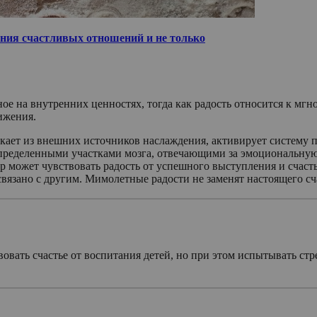
ания счастливых отношений и не только
нное на внутренних ценностях, тогда как радость относится к 
ижения.
ает из внешних источников наслаждения, активирует систему п
 определенными участками мозга, отвечающими за эмоциональную
ер может чувствовать радость от успешного выступления и счаст
язано с другим. Мимолетные радости не заменят настоящего сча
вовать счастье от воспитания детей, но при этом испытывать ст