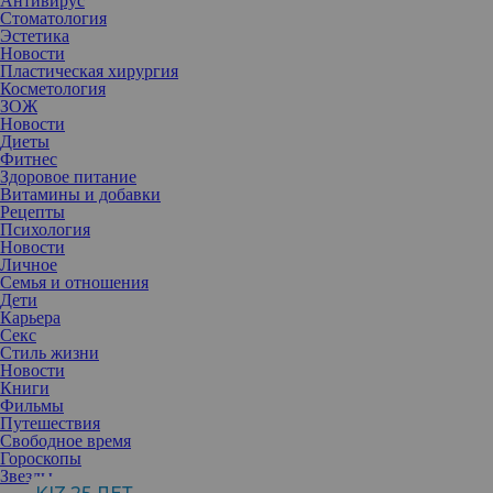
Антивирус
Стоматология
Эстетика
Новости
Пластическая хирургия
Косметология
ЗОЖ
Новости
Диеты
Фитнес
Здоровое питание
Витамины и добавки
Рецепты
Психология
Новости
Личное
Семья и отношения
Дети
Карьера
Секс
Стиль жизни
Новости
Книги
Фильмы
Путешествия
Свободное время
Гороскопы
Меня захлестывают эмоции, и я ничего не могу с этим поделать.
Звезды
Действительно не могу или не знаю, как с ними справиться. И