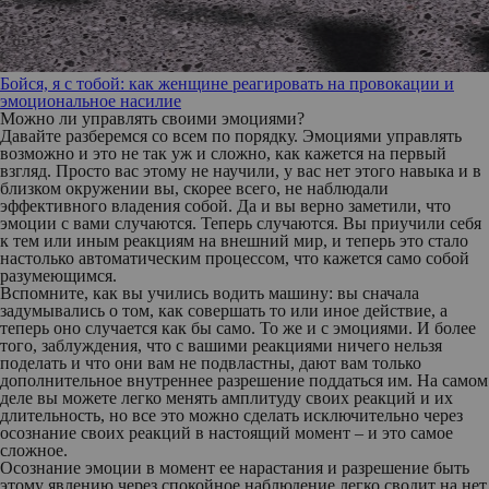
Бойся, я с тобой: как женщине реагировать на провокации и
эмоциональное насилие
Можно ли управлять своими эмоциями?
Давайте разберемся со всем по порядку. Эмоциями управлять
возможно и это не так уж и сложно, как кажется на первый
взгляд. Просто вас этому не научили, у вас нет этого навыка и в
близком окружении вы, скорее всего, не наблюдали
эффективного владения собой. Да и вы верно заметили, что
эмоции с вами случаются. Теперь случаются. Вы приучили себя
к тем или иным реакциям на внешний мир, и теперь это стало
настолько автоматическим процессом, что кажется само собой
разумеющимся.
Вспомните, как вы учились водить машину: вы сначала
задумывались о том, как совершать то или иное действие, а
теперь оно случается как бы само. То же и с эмоциями. И более
того, заблуждения, что с вашими реакциями ничего нельзя
поделать и что они вам не подвластны, дают вам только
дополнительное внутреннее разрешение поддаться им. На самом
деле вы можете легко менять амплитуду своих реакций и их
длительность, но все это можно сделать исключительно через
осознание своих реакций в настоящий момент – и это самое
сложное.
Осознание эмоции в момент ее нарастания и разрешение быть
этому явлению через спокойное наблюдение легко сводит на нет