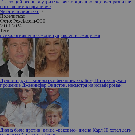
«Тлеющий огонь внутри»: какая эмоция провоцирует развитие
воспалений в организме
Читать полностью
Поделиться:
Фото: Pexels.com/CC0
29.01.2024
Теги:
психология
личное
эмоции
управление эмоциями
Лучший друг – виноватый бывший: как Брэд Питт заслужил
прощение Дженнифер Энистон, несмотря на новый роман
Диана была против: какие «вековые» имена Карл III хотел дать
сыновьям Уильяму и Гарри