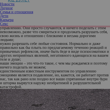
KIZ 25 ЛЕТ
если эти эмоции, настроения внутри, то, скорее всего, я могу
Новости
ими управлять...
Личное
Один из самых популярных вопросов на курсах и консультациях
Семья и отношения
касается управления своими эмоциями и настроениями. Вокруг
Дети
этой темы огромное количество мифов и, я бы даже сказала,
Карьера
заблуждений. Вот список самых популярных из них:
Секс
эмоциями нельзя управлять
, это что-то такое, что не подлежит
управлению. Они просто случаются, и ничего поделать с этим
невозможно, разве что смириться и продолжать разрушать себя,
свою жизнь и отношения с близкими и весьма дорогими
людьми;
нужно разрешать себе любые состояния
. Нормально и даже
правильно как бы плыть по предлагаемому течению реакций и
привычных рефлексов, иначе быть беде в виде психосоматики и
других неприятных явлений, негативного вдающихся на вашем
теле и душе;
наши эмоции – это что-то такое, с чем мы рождаемся
и поэтому
ничего поделать не можем;
единственным известным инструментом по управлению
эмоциями является подавление
, но, кажется, он работает против
нас, так как рано или поздно все ваши спрятанные внутри бури
и шторма вырвутся наружу необратимой и разрушительной
катастрофой.